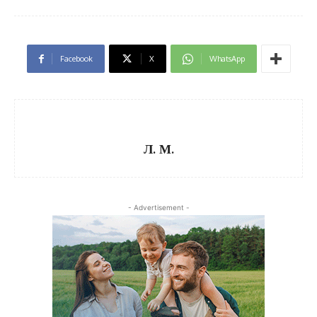
Facebook
X
WhatsApp
Л. М.
- Advertisement -