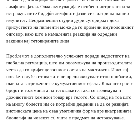
лимфните јазли. Оваа акумулација е особено интригантна за
истражувачите бидејќи лимфните јазли се филтри на нашиот
имунитет. Неодамнешни студии дури сугерираат дека
присуството на пигменти може да го промени имунолошкиот
одговор, како што е намалената реакција на одредени
вакцини кај тетовираните лица.
Проблемот е дополнително усложнет поради недостигот на
глобална регулација, што им овозможува на производителите
често да го кријат целосниот состав на мастилата. Иако кај
повеќето луѓе тетоважите не предизвикуваат итни проблеми,
главната загриженост е кумулативниот ефект. Како што расте
бројот и големината на тетоважите, така се зголемува и
доживотниот хемиски товар врз телото. Со оглед на тоа што
на многу болести им се потребни децении за да се развијат,
вистинската цена на оваа уметничка форма врз внатрешната
биологија на човекот сè уште е предмет на истражување.