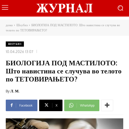
дома
Шоубиз
БИОЛОГИЈА ПОД МАСТИЛОТО: Што навистина се случува во
телото по ТЕТОВИРАЊЕТО?
ШОУБИЗ
10.04.2026 13:07
БИОЛОГИЈА ПОД МАСТИЛОТО:
Што навистина се случува во телото
по ТЕТОВИРАЊЕТО?
By
Л. М.
Facebook
X
WhatsApp