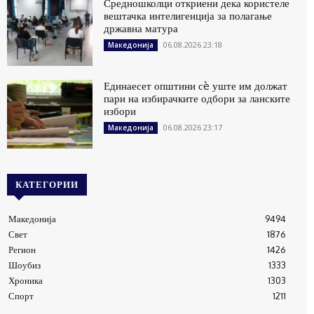
Средношколци откриени дека користеле
вештачка интелигенција за полагање
државна матура
06.08.2026 23:18
Македонија
Единаесет општини сè уште им должат
пари на избирачките одбори за ланските
избори
06.08.2026 23:17
Македонија
КАТЕГОРИИ
Македонија
9494
Свет
1876
Регион
1426
Шоубиз
1333
Хроника
1303
Спорт
1211