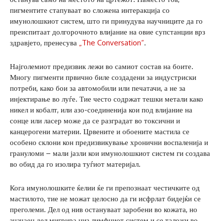
пигментите стапуваат во сложена интеракција со
имунолошкиот систем, што ги принудува научниците да го
преиспитаат долгорочното влијание на овие супстанции врз
здравјето, пренесува
„The Conversation“
.
Најголемиот предизвик лежи во самиот состав на боите.
Многу пигменти првично биле создадени за индустриски
потреби, како бои за автомобили или печатачи, а не за
инјектирање во луѓе. Тие често содржат тешки метали како
никел и кобалт, или азо-соединенија кои под влијание на
сонце или ласер може да се разградат во токсични и
канцерогени материи. Црвените и обоените мастила се
особено склони кон предизвикување хронични воспаленија и
грануломи – мали јазли кои имунолошкиот систем ги создава
во обид да го изолира туѓиот материјал.
Кога имунолошките ќелии ќе ги препознаат честичките од
мастилото, тие не можат целосно да ги исфрлат бидејќи се
преголеми. Дел од нив остануваат заробени во кожата, но
значаен дел мигрира низ лимфниот систем и се таложи во