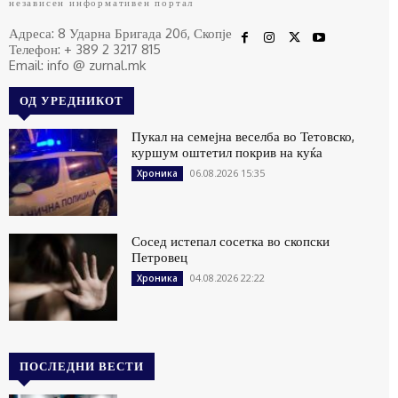
независен информативен портал
Адреса: 8 Ударна Бригада 20б, Скопје
Телефон: + 389 2 3217 815
Email: info @ zurnal.mk
ОД УРЕДНИКОТ
Пукал на семејна веселба во Тетовско,
куршум оштетил покрив на куќа
06.08.2026 15:35
Хроника
Сосед истепал сосетка во скопски
Петровец
04.08.2026 22:22
Хроника
ПОСЛЕДНИ ВЕСТИ