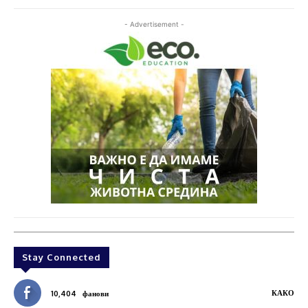
- Advertisement -
Stay Connected
КАКО
10,404
фанови