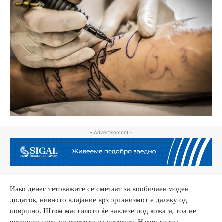
- Advertisement -
Иако денес тетоважите се сметаат за вообичаен моден
додаток, нивното влијание врз организмот е далеку од
површно. Штом мастилото ќе навлезе под кожата, тоа не
останува само на местото на цртежот. Наместо тоа,