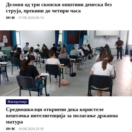
Делови од три скопски општини денеска без
струја, прекини до четири часа
XH M
-
07.08.2026 08:16
Македонија
Средношколци откриени дека користеле
вештачка интелигенција за полагање државна
матура
XH M
-
06.08.2026 23:18