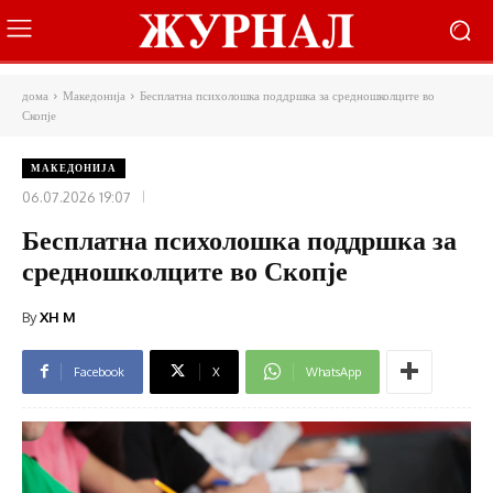
дома
Македонија
Бесплатна психолошка поддршка за средношколците во
Скопје
МАКЕДОНИЈА
06.07.2026 19:07
Бесплатна психолошка поддршка за
средношколците во Скопје
By
XH M
Facebook
X
WhatsApp