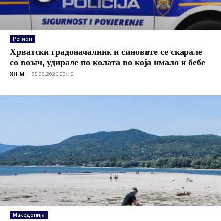
Регион
Хрватски градоначалник и синовите се скарале
со возач, удирале по колата во која имало и бебе
XH M
-
05.08.2026 23:15
Македонија