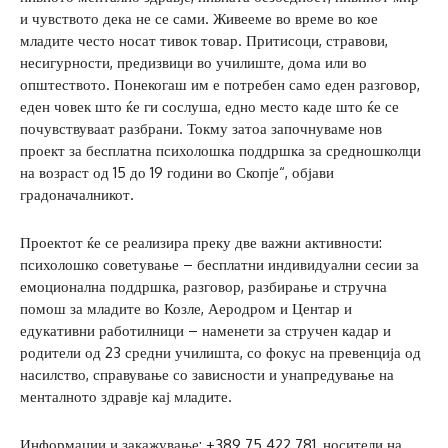
и чувството дека не се сами. Живееме во време во кое
младите често носат тивок товар. Притисоци, стравови,
несигурности, предизвици во училиште, дома или во
општеството. Понекогаш им е потребен само еден разговор,
еден човек што ќе ги сослуша, едно место каде што ќе се
почувствуваат разбрани. Токму затоа започнуваме нов
проект за бесплатна психолошка поддршка за средношколци
на возраст од 15 до 19 години во Скопје“, објави
градоначалникот.
Проектот ќе се реализира преку две важни активности:
психолошко советување – бесплатни индивидуални сесии за
емоционална поддршка, разговор, разбирање и стручна
помош за младите во Козле, Аеродром и Центар и
едукативни работилници – наменети за стручен кадар и
родители од 23 средни училишта, со фокус на превенција од
насилство, справување со зависности и унапредување на
менталното здравје кај младите.
Информации и закажување: +389 75 422 781, носители на