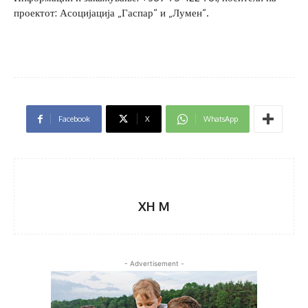
проектот: Асоцијација „Гаспар“ и „Лумен“.
Facebook
X
WhatsApp
XH M
- Advertisement -