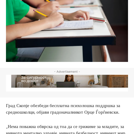
- Advertisement -
Град Скопје обезбеди бесплатна психолошка поддршка за
средношколци, објави градоначалникот Орце Ѓорѓиевски.
„Нема поважна обврска од тоа да се грижиме за младите, за
нивното ментално здравје, нивната безбедност, нивниот мир