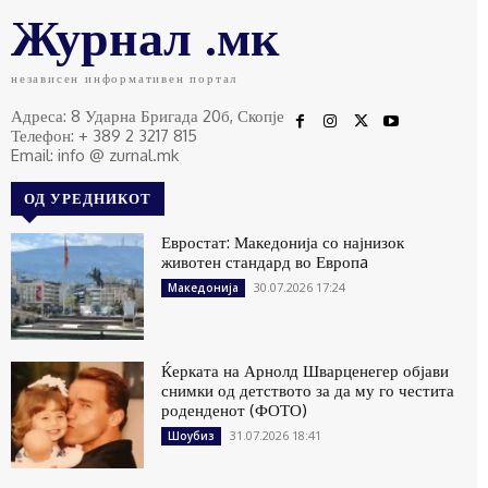
Журнал .мк
независен информативен портал
Адреса: 8 Ударна Бригада 20б, Скопје
Телефон: + 389 2 3217 815
Email: info @ zurnal.mk
ОД УРЕДНИКОТ
Евростат: Македонија со најнизок
животен стандард во Европa
30.07.2026 17:24
Македонија
Ќерката на Арнолд Шварценегер објави
снимки од детството за да му го честита
роденденот (ФОТО)
31.07.2026 18:41
Шоубиз