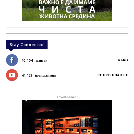
Stay Connected
КАКО
10,404
фанови
СЕ ПРЕТПЛАТИТЕ
61,453
претплатници
- Advertisement -