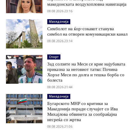
македонската воздухопловна навигација
08.08.2026 23:16
Македонија
Симболот на ќор-сокакот станува
симбол на отворен комуникациски канал
08.08.2026 23:14
Спорт
Зад солзите на Меси се крие најубавата
приказна за неговиот татко: Почина
Хорхе Меси по долга и тешка борба со
болеста
08.08.2026 21:44
Македонија
Бугарското МНР со критики за
Македонија поради случајот со Ива
Михајлова обвинета за сообраќајна
несреќа со жртва
08.08.2026 21:06