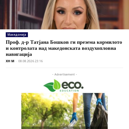
Македонија
Проф. д-р Татјана Бошков ги презема кормилото
и контролата над македонската воздухопловна
навигација
XH M
-
08.08.2026 23:16
- Advertisement -