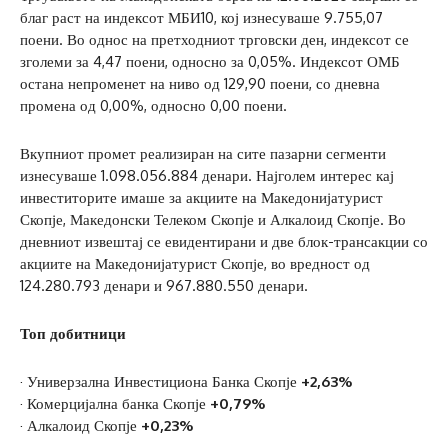
благ раст на индексот МБИ10, кој изнесуваше 9.755,07
поени. Во однос на претходниот трговски ден, индексот се
зголеми за 4,47 поени, односно за 0,05%. Индексот ОМБ
остана непроменет на ниво од 129,90 поени, со дневна
промена од 0,00%, односно 0,00 поени.
Вкупниот промет реализиран на сите пазарни сегменти
изнесуваше 1.098.056.884 денари. Најголем интерес кај
инвеститорите имаше за акциите на Македонијатурист
Скопје, Македонски Телеком Скопје и Алкалоид Скопје. Во
дневниот извештај се евидентирани и две блок-трансакции со
акциите на Македонијатурист Скопје, во вредност од
124.280.793 денари и 967.880.550 денари.
Топ добитници
· Универзална Инвестициона Банка Скопје
+2,63%
· Комерцијална банка Скопје
+0,79%
· Алкалоид Скопје
+0,23%