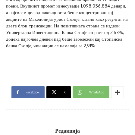
поени. Вкупниот промет изнесуваше 1.098.056.884 денари,
а најголем дел од ликвидноста беше концентриран кај
акциите на Македонијатурист Скопје, главно како резултат на
двете блок-трансакции. На позитивната страна се издвои
Универзална Инвестициона Банка Скопје со раст од 2,63%,
додека најголем дневен пад беше забележан кај Стопанска
банка Скопје, чии акции се намалија за 2,91%.
Facebook
X
WhatsApp
Редакција