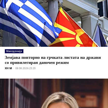
Македонија
Земјава повторно на грчката листата на држави
со привилегиран даночен режим
XH M
-
08.08.2026 23:20