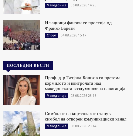
06.08.2026 14:25
Македонија
Илјадници фанови се простија од
Франко Барези
04.08.2026 15:17
Спорт
ПОСЛЕДНИ ВЕСТИ
Проф. д-р Татјана Бошков ги презема
кормилото и контролата над
македонската воздухопловна навигација
08.08.2026 23:16
Македонија
Симболот на ќор-сокакот станува
симбол на отворен комуникациски канал
08.08.2026 23:14
Македонија