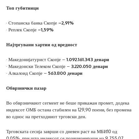
Топ губитници
· Стопанска банка Скопје
–2,91%
· Реплек Скопје
–1,59%
Најтргувани хартии од вредност
· Македонијатурист Скопје –
1.092.161.343 денари
· Македонски Телеком Скопје –
3.220.050 денари
· Алкалоид Скопје –
563.800 денари
Обврзнички пазар
Во обврзничкиот сегмент не беше прикажан промет, додека
индексот ОМБ остана стабилен на 129,90 поени, без промена
во однос на претходниот трговски ден.
Трговската сесија заврши со дневен раст на МБИ10 од
0,05%, при што индексот се позиционираше на 9.755,07