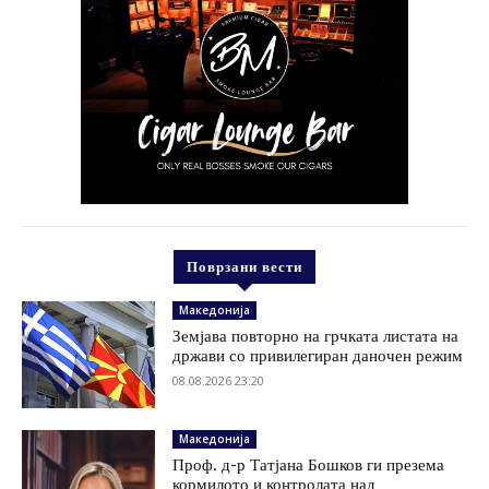
Поврзани вести
Македонија
Земјава повторно на грчката листата на
држави со привилегиран даночен режим
08.08.2026 23:20
Македонија
Проф. д-р Татјана Бошков ги презема
кормилото и контролата над