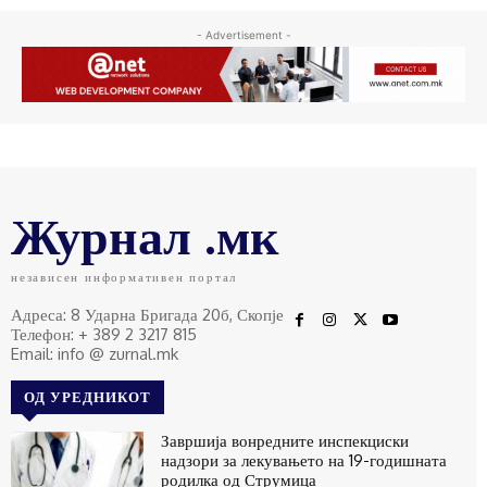
- Advertisement -
Журнал .мк
независен информативен портал
Адреса: 8 Ударна Бригада 20б, Скопје
Телефон: + 389 2 3217 815
Email: info @ zurnal.mk
ОД УРЕДНИКОТ
Завршија вонредните инспекциски
надзори за лекувањето на 19-годишната
родилка од Струмица