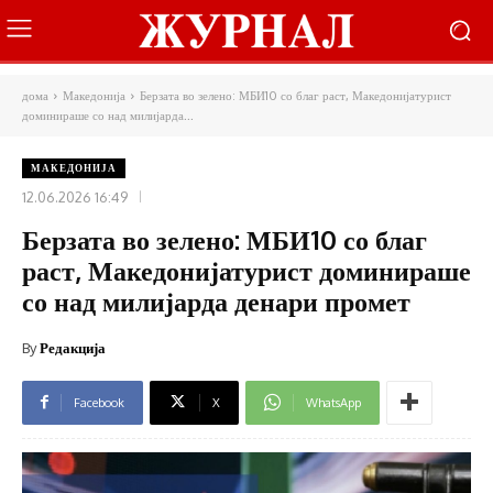
дома
Македонија
Берзата во зелено: МБИ10 со благ раст, Македонијатурист
доминираше со над милијарда...
МАКЕДОНИЈА
12.06.2026 16:49
Берзата во зелено: МБИ10 со благ
раст, Македонијатурист доминираше
со над милијарда денари промет
By
Редакција
Facebook
X
WhatsApp