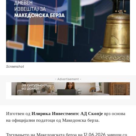
Screenshot
- Advertisement -
Изготвен од
Илирика Инвестментс АД Скопје
врз основа
на официјални податоци од Македонска берза.
Тргувањето на Македонската берза на 12.06.2026 заврши со