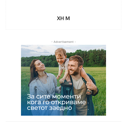
XH M
- Advertisement -