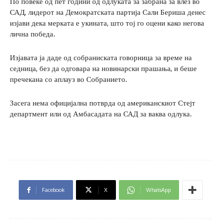
По повеќе од пет години од одлуката за забрана за влез во
САД, лидерот на Демократската партија Сали Бериша денес
изјави дека мерката е укината, што тој го оцени како негова
лична победа.
Изјавата ја даде од собраниската говорница за време на
седница, без да одговара на новинарски прашања, и беше
пречекана со аплауз во Собранието.
Засега нема официјална потврда од американскиот Стејт
департмент или од Амбасадата на САД за ваква одлука.
Facebook
X
WhatsApp