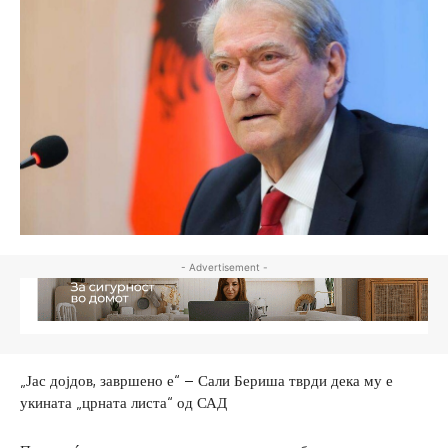
- Advertisement -
„Јас дојдов, завршено е“ – Сали Бериша тврди дека му е
укината „црната листа“ од САД