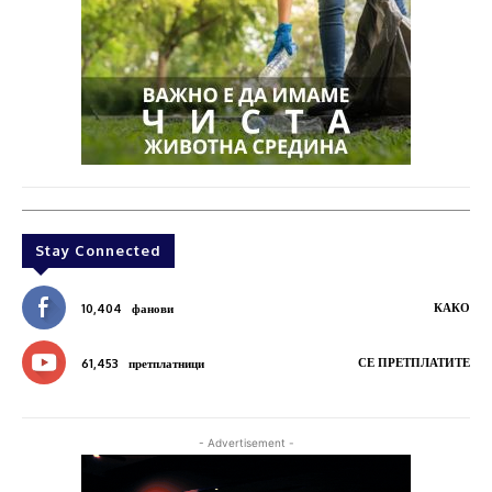
Stay Connected
КАКО
10,404
фанови
СЕ ПРЕТПЛАТИТЕ
61,453
претплатници
- Advertisement -