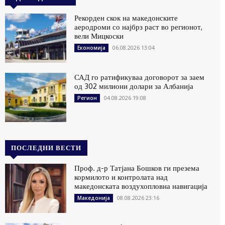
Рекорден скок на македонските
аеродроми со најбрз раст во регионот,
вели Мицкоски
06.08.2026 13:04
Економија
САД го ратификуваа договорот за заем
од 302 милиони долари за Албанија
04.08.2026 19:08
Регион
ПОСЛЕДНИ ВЕСТИ
Проф. д-р Татјана Бошков ги презема
кормилото и контролата над
македонската воздухопловна навигација
08.08.2026 23:16
Македонија