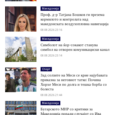
Македонија
Проф. д-р Татјана Бошков ги презема
кормилото и контролата над
македонската воздухопловна навигација
08.08.2026 23:16
Македонија
Симболот на ќор-сокакот станува
симбол на отворен комуникациски канал
08.08.2026 23:14
Спорт
Зад солзите на Меси се крие најубавата
приказна за неговиот татко: Почина
Хорхе Меси по долга и тешка борба со
болеста
08.08.2026 21:44
Македонија
Бугарското МНР со критики за
Македонија поради случајот со Ива