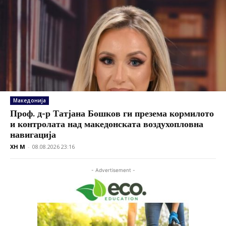
Македонија
Проф. д-р Татјана Бошков ги презема кормилото
и контролата над македонската воздухопловна
навигација
XH M
-
08.08.2026 23:16
- Advertisement -