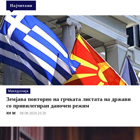
Најчитани
Македонија
Земјава повторно на грчката листата на држави
со привилегиран даночен режим
XH M
-
08.08.2026 23:20