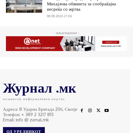
Михајлова обвинета за сообраќајна
несреќа со жртва
08.08.2026 21:06
- Advertisement -
Журнал .мк
независен информативен портал
Адреса: 8 Ударна Бригада 20б, Скопје
Телефон: + 389 2 3217 815
Email: info @ zurnal.mk
ОД УРЕДНИКОТ