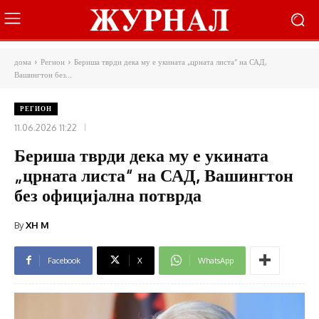
дома
Регион
Бериша тврди дека му е укината „црната листа“ на САД,
Вашингтон без...
РЕГИОН
11.06.2026 11:22
Бериша тврди дека му е укината
„црната листа“ на САД, Вашингтон
без официјална потврда
By
XH M
Facebook
X
WhatsApp