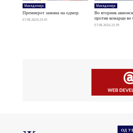
Македонија
Македонија
Премиерот замина на одмор
Во вторник авионс
против комарци во 
07.08.2026 23:41
07.08.2026 23:39
ОД У