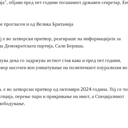
ја“, објави пред пет години тогашниот државен секретар, Е
е прогласен и од Велика Британија
ј е во затворски притвор, реагираше на информацијата за
на Демократската партија, Сали Бериша.
ува дека го задржува истиот став како и пред пет години,
говор насочен кон уништување на политичкиот плурализам во
 е во затворски притвор од октомври 2024 година. Тој се то
упција, перење пари и прикривање на имот, а Специјалниот
слободување.