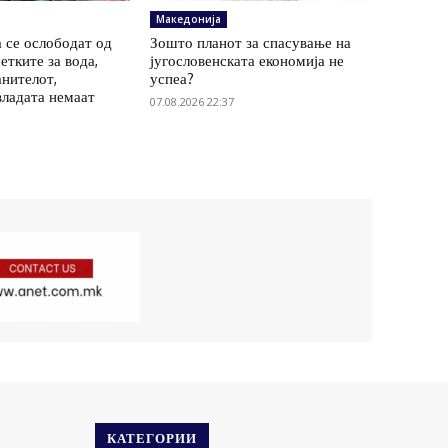
Македонија
 се ослободат од
Зошто планот за спасување на
етките за вода,
југословенската економија не
анителот,
успеа?
владата немаат
07.08.2026 22:37
КАТЕГОРИИ