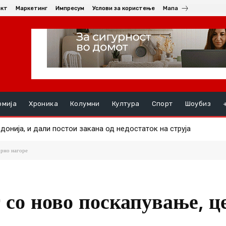
акт
Маркетинг
Импресум
Услови за користење
Мапа
омија
Хроника
Колумни
Култура
Спорт
Шоубиз
нија, и дали постои закана од недостаток на струја
е маж во еден од пожарите
орно нагоре
 со ново поскапување, ц