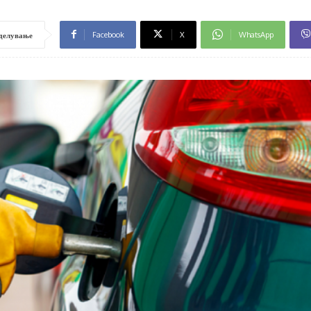
Facebook
X
WhatsApp
делување