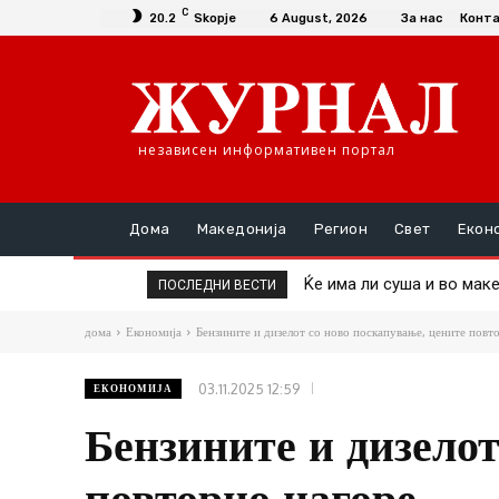
C
20.2
Skopje
6 August, 2026
За нас
Конт
независен информативен портал
Дома
Македонија
Регион
Свет
Екон
Ќе има ли суша и во македо
Пекол во Србија: Изгор
ПОСЛЕДНИ ВЕСТИ
дома
Економија
Бензините и дизелот со ново поскапување, цените повт
03.11.2025 12:59
ЕКОНОМИЈА
Бензините и дизелот
повторно нагоре