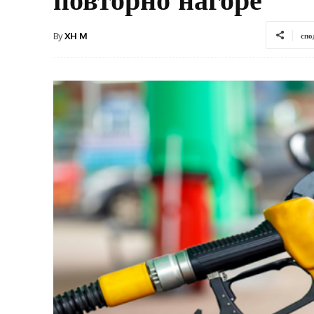
By
XH M
спо