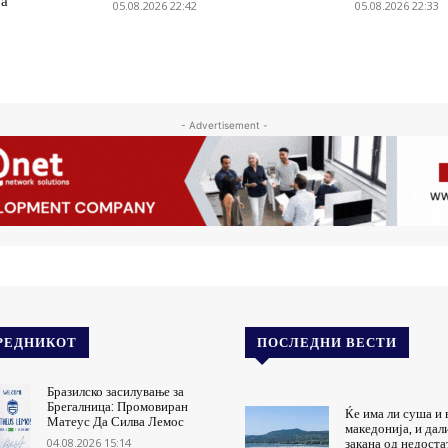
ја
05.08.2026 22:42
05.08.2026 22:33
- Advertisement -
РЕДНИКОТ
ПОСЛЕДНИ ВЕСТИ
Бразилско засилување за
Брегалница: Промовиран
Ќе има ли суша и 
Матеус Да Силва Лемос
македонија, и дал
04.08.2026 15:14
закана од недоста