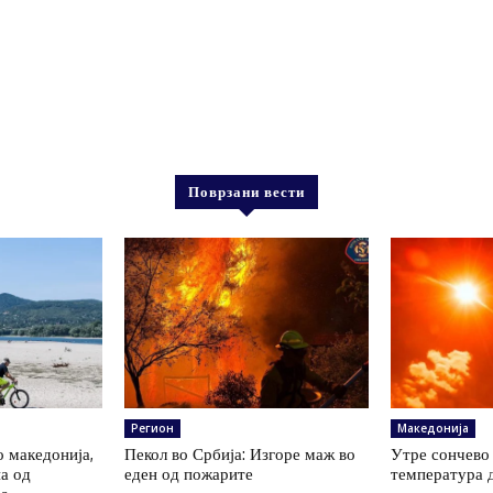
Поврзани вести
Регион
Македонија
о македонија,
Пекол во Србија: Изгоре маж во
Утре сончево 
на од
еден од пожарите
температура 