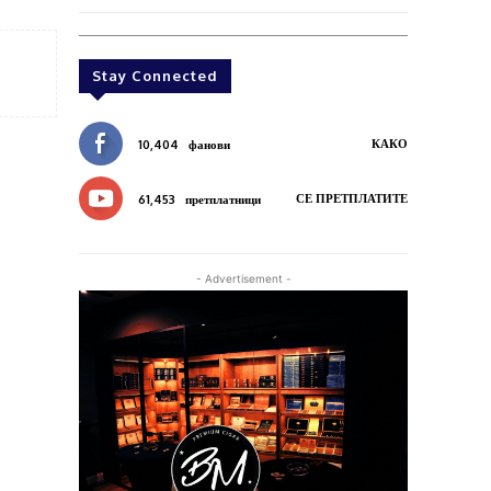
Stay Connected
КАКО
10,404
фанови
СЕ ПРЕТПЛАТИТЕ
61,453
претплатници
- Advertisement -