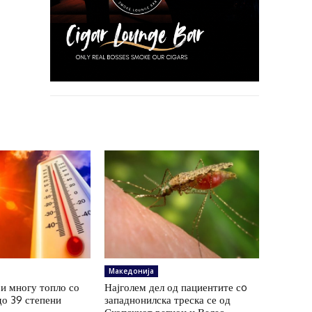
Македонија
и многу топло со
Најголем дел од пациентите сo
до 39 степени
западнонилска треска се од