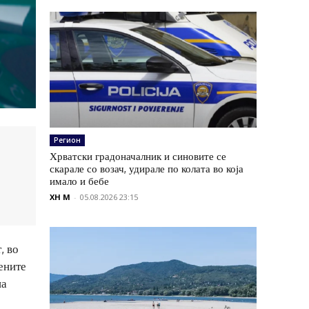
Регион
Хрватски градоначалник и синовите се
скарале со возач, удирале по колата во која
имало и бебе
XH M
-
05.08.2026 23:15
, во
ените
на