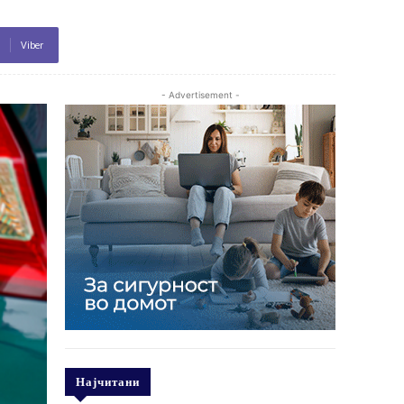
Viber
- Advertisement -
Најчитани