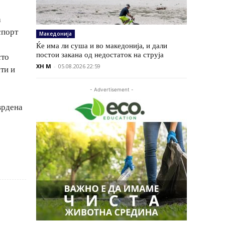
а
спорт
Македонија
Ќе има ли суша и во македонија, и дали
постои закана од недостаток на струја
сто
XH M
-
05.08.2026 22:59
ти и
- Advertisement -
врдена