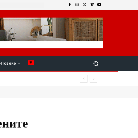
+Повеќе
ените