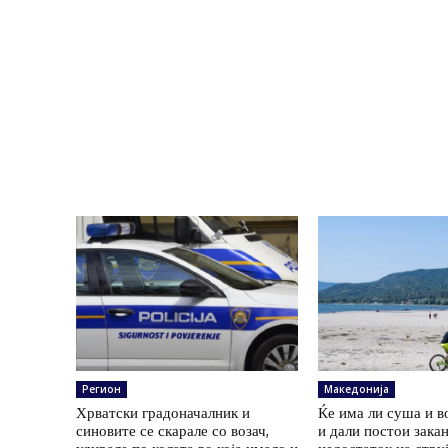
Регион
Македонија
Хрватски градоначалник и
Ќе има ли суша и в
синовите се скарале со возач,
и дали постои зака