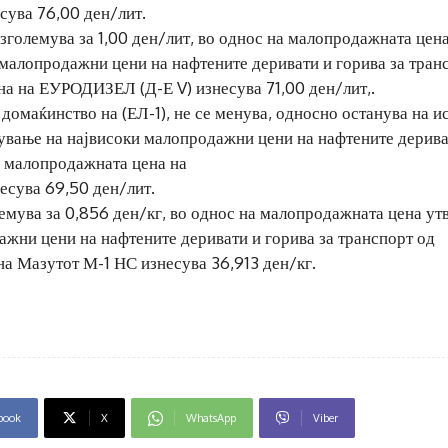
ува 76,00 ден/лит.
големува за 1,00 ден/лит, во однос на малопродажната цен
 малопродажни цени на нафтените деривати и горива за тран
на на ЕУРОДИЗЕЛ (Д-Е V) изнесува 71,00 ден/лит,.
домаќинство на (ЕЛ-1), не се менува, односно останува на и
дување на највисоки малопродажни цени на нафтените дерива
оа малопродажната цена на
есува 69,50 ден/лит.
емува за 0,856 ден/кг, во однос на малопродажната цена ут
ажни цени на нафтените деривати и горива за транспорт од
на Мазутот М-1 НС изнесува 36,913 ден/кг.
book
X
WhatsApp
Viber