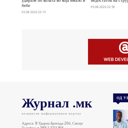
удирале по колата во која имало и
недостаток на стру
бебе
05.08.2026 22:59
05.08.2026 23:15
Журнал .мк
ОД У
независен информативен портал
Адреса: 8 Ударна Бригада 20б, Скопје
Телефон: + 389 2 3217 815