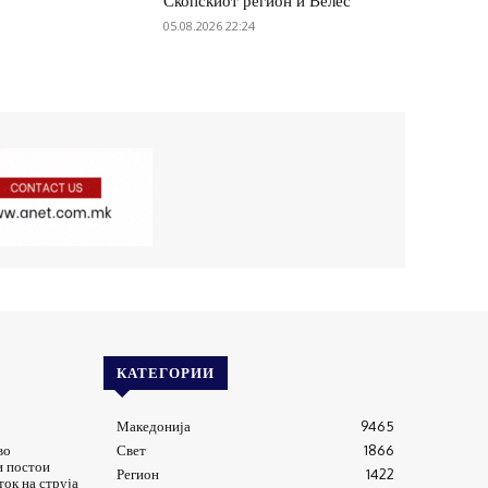
Скопскиот регион и Велес
05.08.2026 22:24
КАТЕГОРИИ
Македонија
9465
во
Свет
1866
и постои
Регион
1422
ток на струја