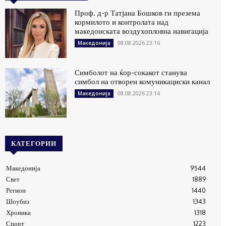
Проф. д-р Татјана Бошков ги презема
кормилото и контролата над
македонската воздухопловна навигација
08.08.2026 23:16
Македонија
Симболот на ќор-сокакот станува
симбол на отворен комуникациски канал
08.08.2026 23:14
Македонија
КАТЕГОРИИ
Македонија
9544
Свет
1889
Регион
1440
Шоубиз
1343
Хроника
1318
Спорт
1223