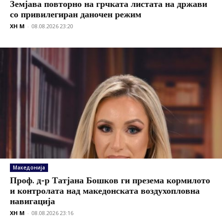
Земјава повторно на грчката листата на држави
со привилегиран даночен режим
XH M
-
08.08.2026 23:20
Македонија
Проф. д-р Татјана Бошков ги презема кормилото
и контролата над македонската воздухопловна
навигација
XH M
-
08.08.2026 23:16