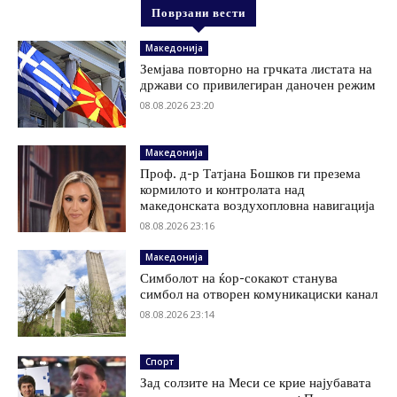
Поврзани вести
Македонија
Земјава повторно на грчката листата на
држави со привилегиран даночен режим
08.08.2026 23:20
Македонија
Проф. д-р Татјана Бошков ги презема
кормилото и контролата над
македонската воздухопловна навигација
08.08.2026 23:16
Македонија
Симболот на ќор-сокакот станува
симбол на отворен комуникациски канал
08.08.2026 23:14
Спорт
Зад солзите на Меси се крие најубавата