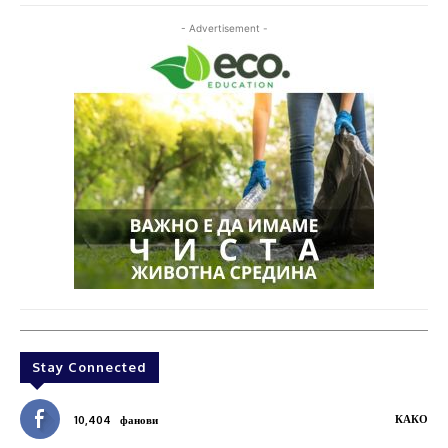
- Advertisement -
Stay Connected
КАКО
10,404
фанови