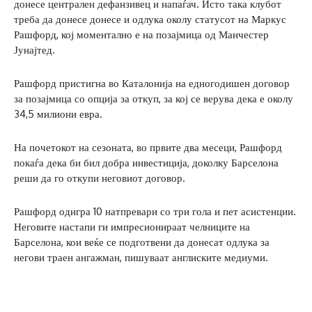
донесе централен дефанзивец и напаѓач. Исто така клубот
треба да донесе донесе и одлука околу статусот на Маркус
Рашфорд, кој моментално е на позајмица од Манчестер
Јунајтед.
Рашфорд пристигна во Каталонија на едногодишен договор
за позајмица со опција за откуп, за кој се верува дека е околу
34,5 милиони евра.
На почетокот на сезоната, во првите два месеци, Рашфорд
покаѓа дека би бил добра инвестиција, доколку Барселона
реши да го откупи неговиот договор.
Рашфорд одигра 10 натпревари со три гола и пет асистенции.
Неговите настапи ги импресионираат челниците на
Барселона, кои веќе се подготвени да донесат одлука за
негови траен ангажман, пишуваат англиските медиуми.