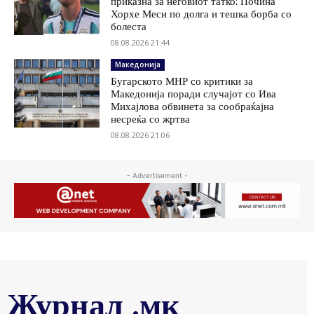
приказна за неговиот татко: Почина
Хорхе Меси по долга и тешка борба со
болеста
08.08.2026 21:44
Македонија
Бугарското МНР со критики за
Македонија поради случајот со Ива
Михајлова обвинета за сообраќајна
несреќа со жртва
08.08.2026 21:06
- Advertisement -
Журнал .мк