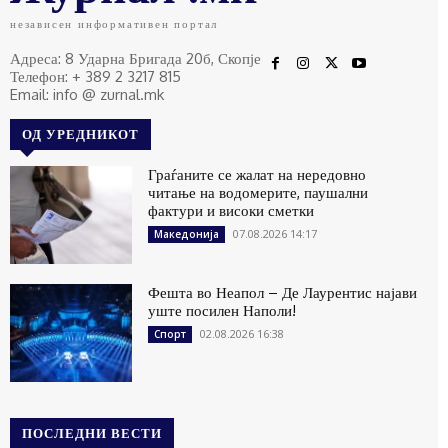
независен информативен портал
Адреса: 8 Ударна Бригада 20б, Скопје
Телефон: + 389 2 3217 815
Email: info @ zurnal.mk
ОД УРЕДНИКОТ
Граѓаните се жалат на нередовно
читање на водомерите, паушални
фактури и високи сметки
07.08.2026 14:17
Македонија
Фешта во Неапол – Де Лаурентис најави
уште посилен Наполи!
02.08.2026 16:38
Спорт
ПОСЛЕДНИ ВЕСТИ