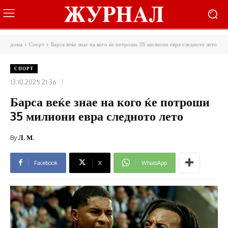
дома
Спорт
Барса веќе знае на кого ќе потроши 35 милиони евра следното лето
СПОРТ
13.10.2025 21:36
Барса веќе знае на кого ќе потроши
35 милиони евра следното лето
By
Л. М.
Facebook
X
WhatsApp