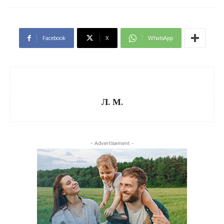
Facebook
X
WhatsApp
Л. М.
- Advertisement -