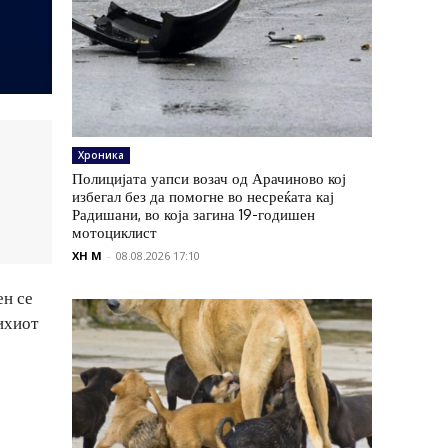
Хроника
Полицијата уапси возач од Арачиново кој
избегал без да помогне во несреќата кај
Радишани, во која загина 19-годишен
мотоциклист
XH M
-
08.08.2026 17:10
ен се
ихиот