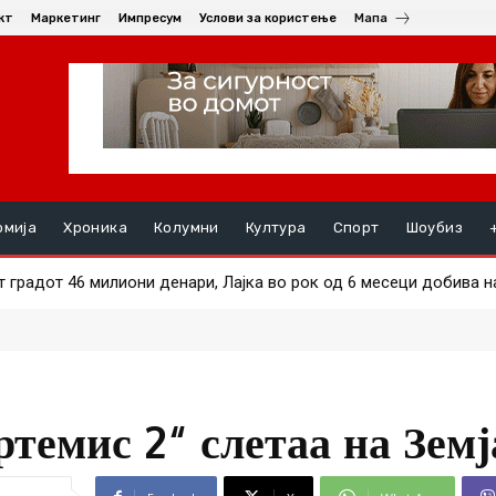
кт
Маркетинг
Импресум
Услови за користење
Мапа
омија
Хроника
Колумни
Култура
Спорт
Шоубиз
градот 46 милиони денари, Лајка во рок од 6 месеци добива над 
кал во Тетово: Употребен нож, има повредени, неколку уапсени
темис 2“ слетаа на Земј