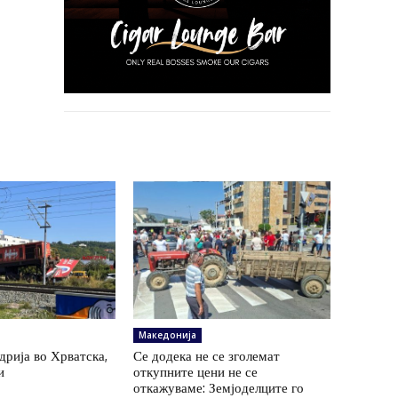
Македонија
удрија во Хрватска,
Се додека не се зголемат
и
откупните цени не се
откажуваме: Земјоделците го