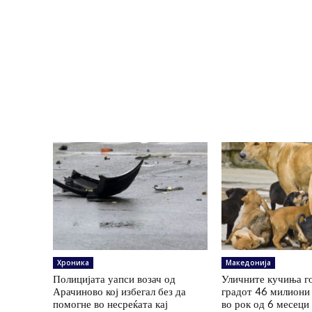
Хроника
Македонија
Полицијата уапси возач од
Уличните кучиња г
Арачиново кој избегал без да
градот 46 милиони 
помогне во несреќата кај
во рок од 6 месеци