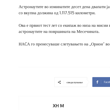
Астронаутите во изминатите десет дена двапати ја
со вкупна должина од 1.117.515 километри.
Ова е првиот тест лет со екипаж во низа на мисии
астронаутите на површината на Месечината.
НАCА го пренесуваше слетувањето на „Орион“ во 
Face
споделување
XH M