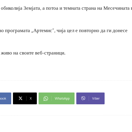
 обиколија Земјата, а потоа и темната страна на Месечината 
 во програмата „Артемис“, чија цел е повторно да ги донесе
живо на своите веб-страници.
book
X
WhatsApp
Viber