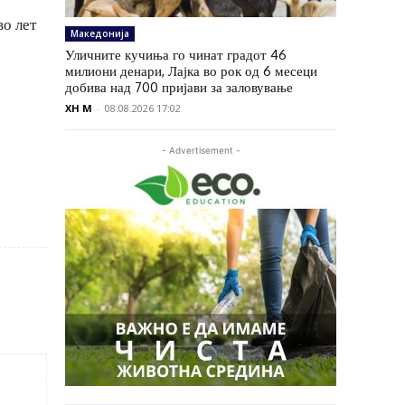
во лет
Македонија
Уличните кучиња го чинат градот 46
милиони денари, Лајка во рок од 6 месеци
добива над 700 пријави за заловување
XH M
-
08.08.2026 17:02
- Advertisement -