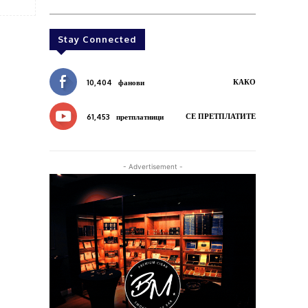
Stay Connected
КАКО
10,404
фанови
СЕ ПРЕТПЛАТИТЕ
61,453
претплатници
- Advertisement -