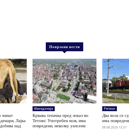
Поврзани вести
Македонија
Регион
о чинат
Крвава тепачка пред локал во
Два воза се с
денари, Лајка
Тетово: Употребен нож, има
има повреден
 добива над
повредени, неколку уапсени
08.08.2026 13:37