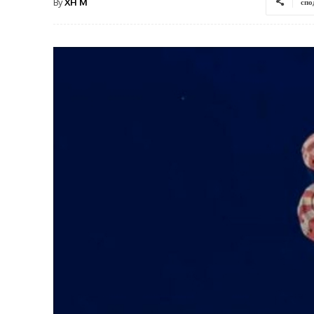
By
XH M
спо