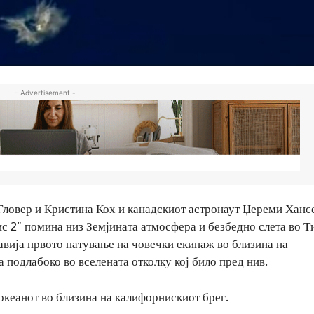
- Advertisement -
Гловер и Кристина Кох и канадскиот астронаут Џереми Ханс
ис 2“ помина низ Земјината атмосфера и безбедно слета во Т
равија првото патување на човечки екипаж во близина на
 подлабоко во вселената отколку кој било пред нив.
океанот во близина на калифорнискиот брег.