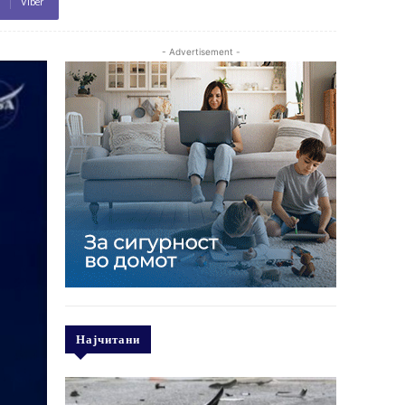
Viber
- Advertisement -
Најчитани