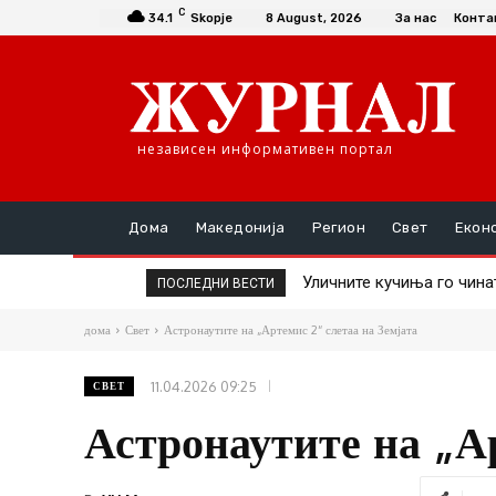
C
34.1
Skopje
8 August, 2026
За нас
Конта
независен информативен портал
Дома
Македонија
Регион
Свет
Екон
Уличните кучиња го чинат 
Крвава тепачка пред ло
ПОСЛЕДНИ ВЕСТИ
заловување
дома
Свет
Астронаутите на „Артемис 2“ слетаа на Земјата
11.04.2026 09:25
СВЕТ
Астронаутите на „Ар