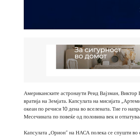
Американските астронаути Реид Вајзман, Виктор 
вратија на Земјата. Капсулата на мисијата „Артем
океан по речиси 10 дена во вселената. Тие го нап
Месечината по повеќе од половина век и отпатуваа
Капсулата „Орион“ на НАСА полека се спушти во 