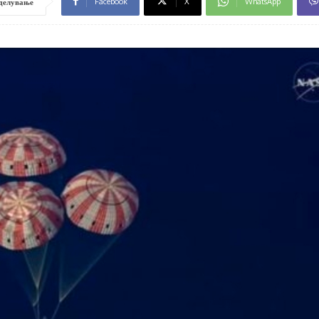
Facebook
X
WhatsApp
делување