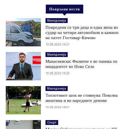
Поврзани вести
Македонија
Повредени се три деца и една жена во
судир на четири автомобили и камион
на патот Гостивар-Кичево
10.08.2026 14:21
Македонија
Манасиевски: Филипче е во паника по
инцидентот во Ново Село
10.08.2026 14:20
Македонија
Топлотниот шок не стивнува: Пеколна
жештина и во наредните денови
10.08.2026 14:01
Спорт