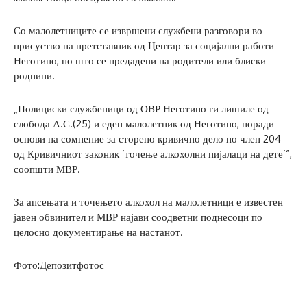
Со малолетниците се извршени службени разговори во
присуство на претставник од Центар за социјални работи
Неготино, по што се предадени на родители или блиски
роднини.
„Полициски службеници од ОВР Неготино ги лишиле од
слобода А.С.(25) и еден малолетник од Неготино, поради
основи на сомнение за сторено кривично дело по член 204
од Кривичниот законик ’точење алкохолни пијалаци на дете’“,
соопшти МВР.
За апсењата и точењето алкохол на малолетници е известен
јавен обвинител и МВР најави соодветни поднесоци по
целосно документирање на настанот.
Фото:Депозитфотос