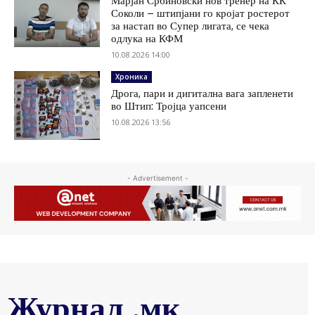
Марјан Србиновски нов тренер на КК
Соколи – штипјани го кројат ростерот
за настап во Супер лигата, се чека
одлука на КФМ
10.08.2026 14:00
Хроника
Дрога, пари и дигитална вага запленети
во Штип: Тројца уапсени
10.08.2026 13:56
- Advertisement -
Журнал .мк