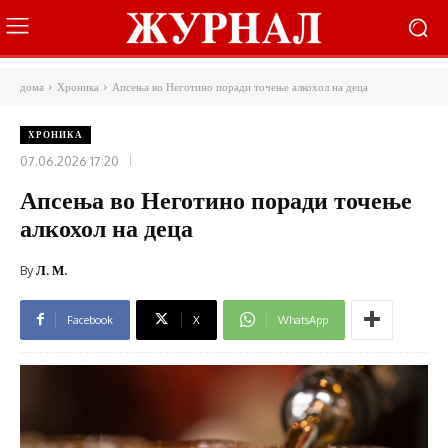
дома
Хроника
Апсења во Неготино поради точење алкохол на деца
ХРОНИКА
07.06.2026 17:20
Апсења во Неготино поради точење
алкохол на деца
By
Л. М.
Facebook
X
WhatsApp