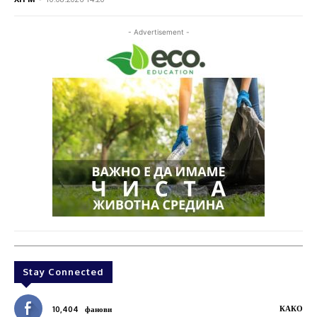
- Advertisement -
Stay Connected
КАКО
10,404
фанови