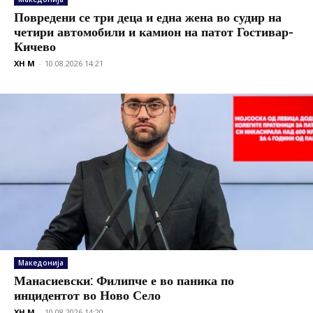
Повредени се три деца и една жена во судир на
четири автомобили и камион на патот Гостивар-
Кичево
XH M
-
10.08.2026 14:21
Македонија
Манасиевски: Филипче е во паника по
инцидентот во Ново Село
XH M
-
10.08.2026 14:20