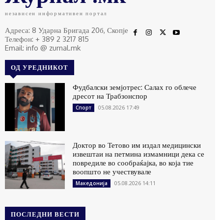
независен информативен портал
Адреса: 8 Ударна Бригада 20б, Скопје
Телефон: + 389 2 3217 815
Email: info @ zurnal.mk
ОД УРЕДНИКОТ
Фудбалски земјотрес: Салах го облече
дресот на Трабзонспор
05.08.2026 17:49
Спорт
Доктор во Тетово им издал медицински
извештаи на петмина измамници дека се
повредиле во сообраќајка, во која тие
воопшто не учествувале
05.08.2026 14:11
Македонија
ПОСЛЕДНИ ВЕСТИ