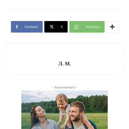
Facebook
X
WhatsApp
Л. М.
- Advertisement -