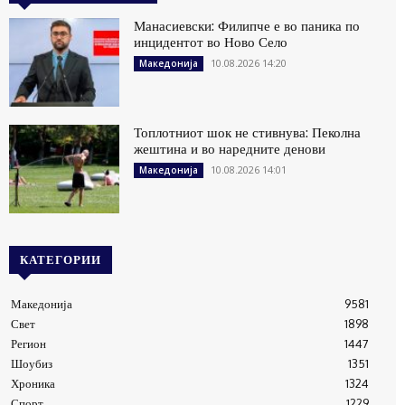
Манасиевски: Филипче е во паника по
инцидентот во Ново Село
10.08.2026 14:20
Македонија
Топлотниот шок не стивнува: Пеколна
жештина и во наредните денови
10.08.2026 14:01
Македонија
КАТЕГОРИИ
Македонија
9581
Свет
1898
Регион
1447
Шоубиз
1351
Хроника
1324
Спорт
1229