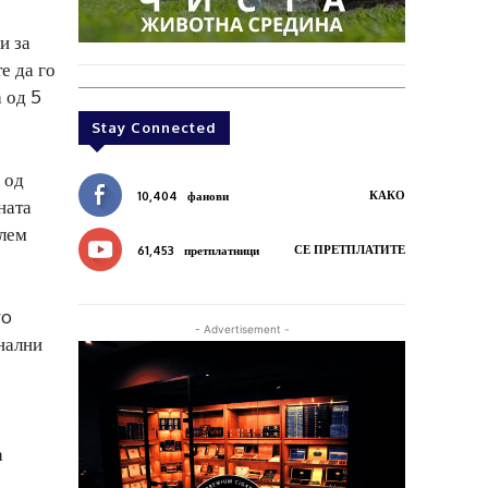
и за
е да го
 од 5
Stay Connected
 од
КАКО
10,404
фанови
ната
олем
СЕ ПРЕТПЛАТИТЕ
61,453
претплатници
ro
- Advertisement -
нални
а