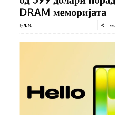
DRAM меморијата
By
Л. М.
спо