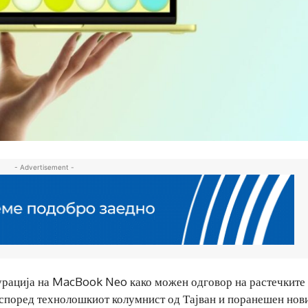
- Advertisement -
гурација на MacBook Neo како можен одговор на растечките
 според технолошкиот колумнист од Тајван и поранешен нов