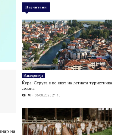
Најчитани
Македонија
Ќура: Струга е во екот на летната туристичка
сезона
XH M
-
06.08.2026 21:15
инар на