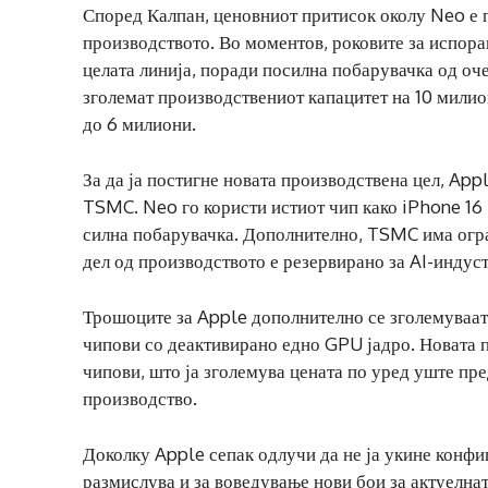
Според Калпан, ценовниот притисок околу Neo е п
производството. Во моментов, роковите за испорак
целата линија, поради посилна побарувачка од оч
зголемат производствениот капацитет на 10 милио
до 6 милиони.
За да ја постигне новата производствена цел, Ap
TSMC. Neo го користи истиот чип како iPhone 16 
силна побарувачка. Дополнително, TSMC има огра
дел од производството е резервирано за AI-индуст
Трошоците за Apple дополнително се зголемуваат 
чипови со деактивирано едно GPU јадро. Новата 
чипови, што ја зголемува цената по уред уште пр
производство.
Доколку Apple сепак одлучи да не ја укине конфи
размислува и за воведување нови бои за актуелнат