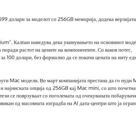
9 долари за моделот со 256GB меморија, додека верзијата
pium“, Калпан наведува дека укинувањето на основниот моде
поради растот на цените на компонентите. Со ваков потег,
за 100 долари, без формално да се покачи цената на ниту ед
руги Mac модели. Во март компанијата престана да го нуди 
 и најниската опција од 256GB кај Mac mini, со што почетна
тези се поврзуваат со поголемата од очекуваната побарувач
викан од масовната изградба на AI дата-центри што ја огра