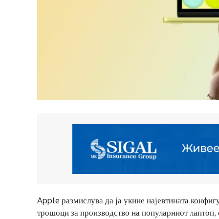
Apple размислува да ја укине најевтината конфи
трошоци за производство на популарниот лаптоп,