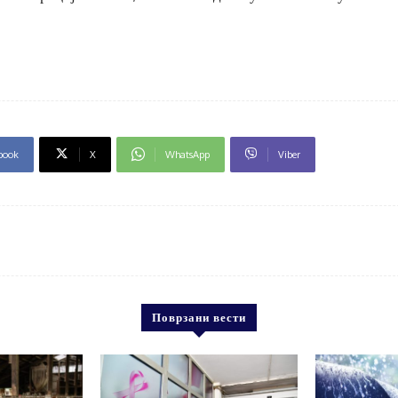
book
X
WhatsApp
Viber
Поврзани вести