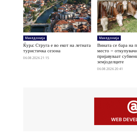
Македонија
Македонија
Ќура: Струга е во екот на летната
Вината се бара на 
туристичка сезона
место – откупувач
пријавуваат субвенц
06.08.2026 21:15
земјоделците
06.08.2026 20:41