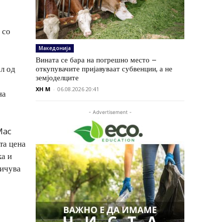
 со
Македонија
Вината се бара на погрешно место –
л од
откупувачите пријавуваат субвенции, а не
земјоделците
XH M
-
06.08.2026 20:41
на
- Advertisement -
Mac
та цена
ка и
ничува