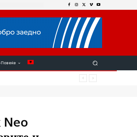
+Повеќе
k Neo
овите и