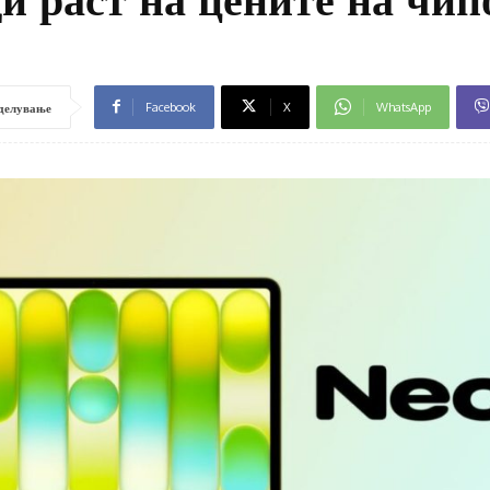
Facebook
X
WhatsApp
делување