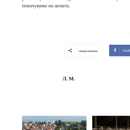
покачување на цената.
Face
споделување
Л. М.