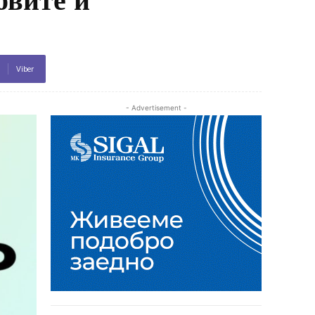
Viber
- Advertisement -