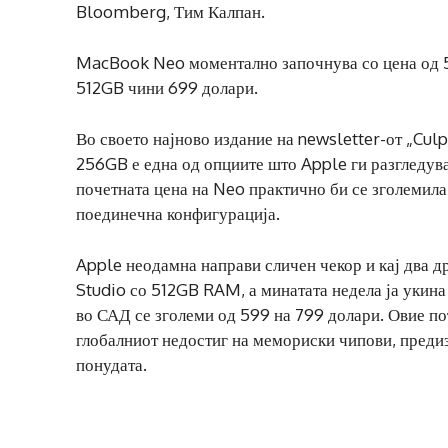
Bloomberg, Тим Калпан.
MacBook Neo моментално започнува со цена од 59
512GB чини 699 долари.
Во своето најново издание на newsletter-от „Cul
256GB е една од опциите што Apple ги разгледува 
почетната цена на Neo практично би се зголемила 
поединечна конфигурација.
Apple неодамна направи сличен чекор и кај два д
Studio со 512GB RAM, а минатата недела ја укина
во САД се зголеми од 599 на 799 долари. Овие по
глобалниот недостиг на мемориски чипови, предиз
понудата.