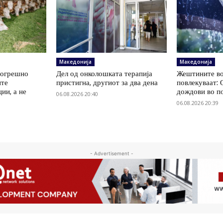
Македонија
Македонија
погрешно
Дел од онколошката терапија
Жештините во
ите
пристигна, другиот за два дена
повлекуваат:
ии, а не
дождови во п
06.08.2026 20:40
06.08.2026 20:39
- Advertisement -