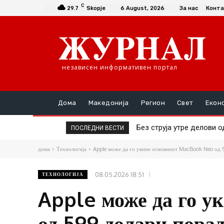
C
29.7
Skopje
6 August, 2026
За нас
Конта
независен информативен портал
Дома
Македонија
Регион
Свет
Екон
Без струја утре делови од
Ќура: Струга е во екот 
ПОСЛЕДНИ ВЕСТИ
дома
Технологија
Apple може да го укине основниот MacBook Neo од 5
08.05.2026 18:51
ТЕХНОЛОГИЈА
Apple може да го 
од 599 долари порад