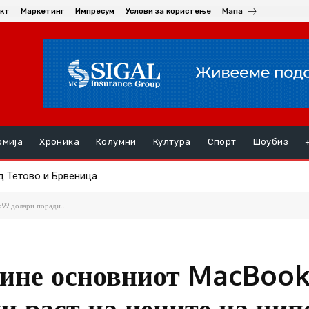
кт
Маркетинг
Импресум
Услови за користење
Мапа
омија
Хроника
Колумни
Култура
Спорт
Шоубиз
 Тетово и Брвеница
на летната туристичка сезона
99 долари поради...
укине основниот MacBoo
и раст на цените на чип