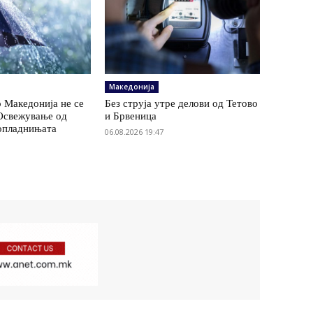
Македонија
 Македонија не се
Без струја утре делови од Тетово
 Освежување од
и Брвеница
опладнињата
06.08.2026 19:47