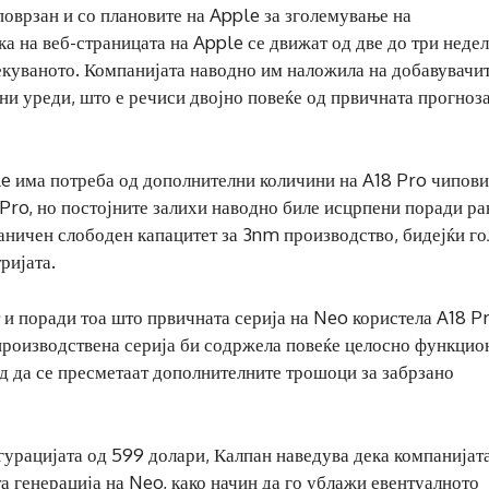
оврзан и со плановите на Apple за зголемување на
а на веб-страницата на Apple се движат од две до три недел
екуваното. Компанијата наводно им наложила на добавувачит
ни уреди, што е речиси двојно повеќе од првичната прогноза
ple има потреба од дополнителни количини на A18 Pro чипови
Pro, но постојните залихи наводно биле исцрпени поради ра
ничен слободен капацитет за 3nm производство, бидејќи г
ријата.
и поради тоа што првичната серија на Neo користела A18 P
производствена серија би содржела повеќе целосно функцио
ед да се пресметаат дополнителните трошоци за забрзано
гурацијата од 599 долари, Калпан наведува дека компанијат
а генерација на Neo, како начин да го ублажи евентуалното