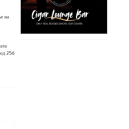
е на
ната
 од 256