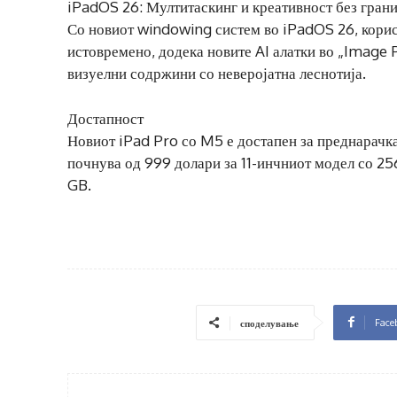
iPadOS 26: Мултитаскинг и креативност без гран
Со новиот windowing систем во iPadOS 26, корис
истовремено, додека новите AI алатки во „Image
визуелни содржини со неверојатна леснотија.
Достапност
Новиот iPad Pro со M5 е достапен за преднарачка 
почнува од 999 долари за 11-инчниот модел со 25
GB.
Face
споделување