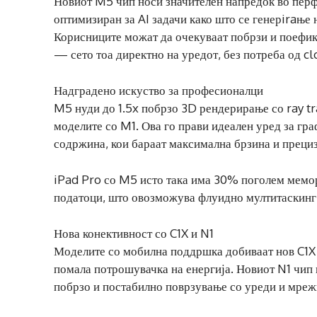
Новиот M5 чип носи значителен напредок во перфо
оптимизиран за AI задачи како што се генерiraње
Корисниците можат да очекуваат побрзи и поефик
— сето тоа директно на уредот, без потреба од c
Надградено искуство за професионалци
M5 нуди до 1.5x побрзо 3D рендерирање со ray tra
моделите со M1. Ова го прави идеален уред за гр
содржина, кои бараат максимална брзина и прециз
iPad Pro со M5 исто така има 30% поголем мемор
податоци, што овозможува флуидно мултитаскинг 
Нова конективност со C1X и N1
Моделите со мобилна поддршка добиваат нов C1X
помала потрошувачка на енергија. Новиот N1 чип 
побрзо и постабилно поврзување со уреди и мреж