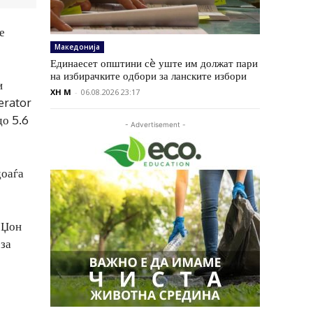
е
Македонија
Единаесет општини сè уште им должат пари
на избирачките одбори за ланските избори
и
XH M
-
06.08.2026 23:17
erator
до 5.6
- Advertisement -
доаѓа
и Џон
рза