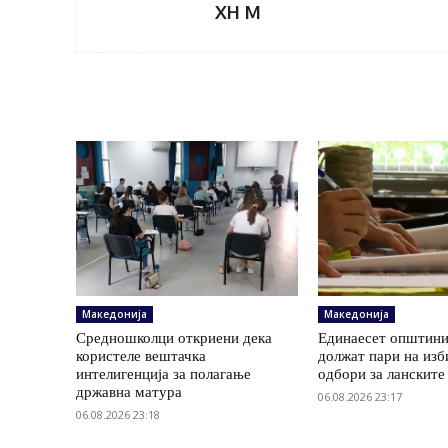
XH M
Македонија
Македонија
Средношколци откриени дека
Единаесет општини
користеле вештачка
должат пари на изб
интелигенција за полагање
одбори за ланските
државна матура
06.08.2026 23:17
06.08.2026 23:18