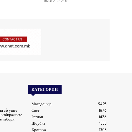
06.08.2026 23:01
КАТЕГОРИИ
Македонија
9493
ни сè уште
Свет
1876
а избирачките
Регион
1426
е избори
Шоубиз
1333
Хроника
1303