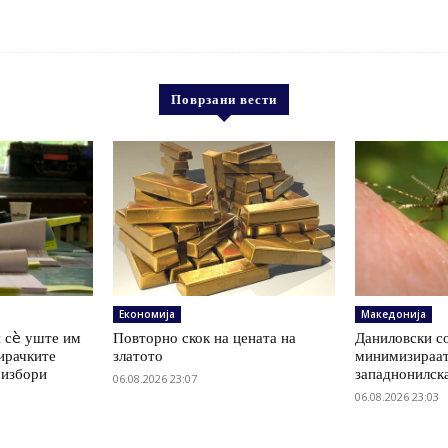
Поврзани вести
Економија
Македонија
 сè уште им
Повторно скок на цената на
Даниловски со
ирачките
златото
минимизираат
 избори
западнонилск
06.08.2026 23:07
06.08.2026 23:03