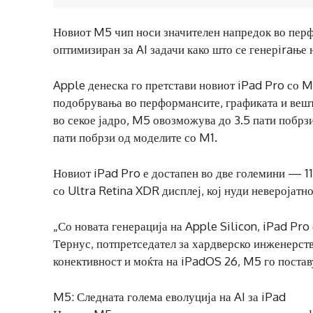
Новиот M5 чип носи значителен напредок во перфо
оптимизиран за AI задачи како што се генерiraње
Apple денеска го претстави новиот iPad Pro со M
подобрувања во перформансите, графиката и вешт
во секое јадро, M5 овозможува до 3.5 пати побрз
пати побрзи од моделите со M1.
Новиот iPad Pro е достапен во две големини — 11-
со Ultra Retina XDR дисплеј, кој нуди неверојатн
„Со новата генерација на Apple Silicon, iPad Pro
Тeрнус, потпретседател за хардверско инженерств
конективност и моќта на iPadOS 26, M5 го постав
M5: Следната голема еволуција на AI за iPad