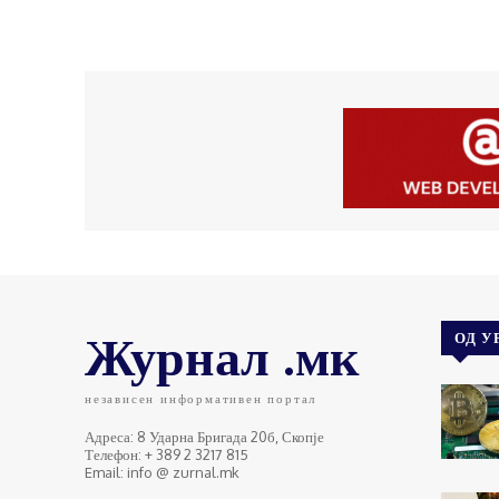
Журнал .мк
ОД У
независен информативен портал
Адреса: 8 Ударна Бригада 20б, Скопје
Телефон: + 389 2 3217 815
Email: info @ zurnal.mk