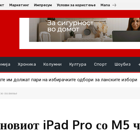
кт
Маркетинг
Импресум
Услови за користење
Мапа
омија
Хроника
Колумни
Култура
Спорт
Шоубиз
е им должат пари на избирачките одбори за ланските избори
а на златото
рзо полнење
 новиот iPad Pro со M5 