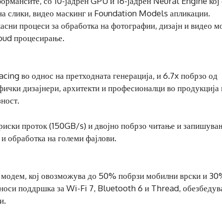
рмансите, со 10-јадрен GPU и 16-јадрен Neural Engine кој 
 на слики, видео маскинг и Foundation Models апликации.
асни процеси за обработка на фотографии, дизајн и видео 
loud процесирање.
cing во однос на претходната генерација, и 6.7x побрзо од
афички дизајнери, архитекти и професионалци во продукција 
ност.
иски проток (150GB/s) и двојно побрзо читање и запишува
и обработка на големи фајлови.
 модем, кој овозможува до 50% побрзи мобилни врски и 3
носи поддршка за Wi-Fi 7, Bluetooth 6 и Thread, обезбедув
и.