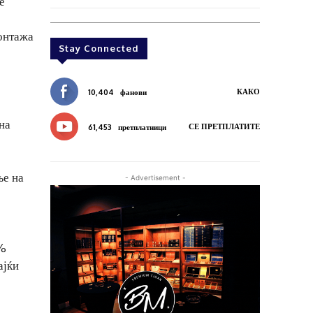
е
монтажа
Stay Connected
КАКО
10,404
фанови
на
СЕ ПРЕТПЛАТИТЕ
61,453
претплатници
ње на
- Advertisement -
0%
ајќи