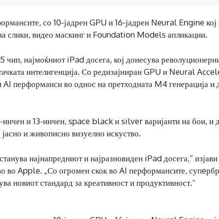
рмансите, со 10-јадрен GPU и 16-јадрен Neural Engine кој 
 на слики, видео маскинг и Foundation Models апликации.
5 чип, најмоќниот iPad досега, кој донесува револуционерн
ачката интелигенција. Со редизајниран GPU и Neural Accel
и AI перформанси во однос на претходната M4 генерација и 
инчен и 13-инчен, space black и silver варијанти на бои, и 
о јасно и живописно визуелно искуство.
 станува најнапредниот и најразновиден iPad досега,“ изјав
о во Apple. „Со огромен скок во AI перформансите, супeрб
ува новиот стандард за креативност и продуктивност.“