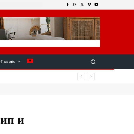
+Повеќе
чип и