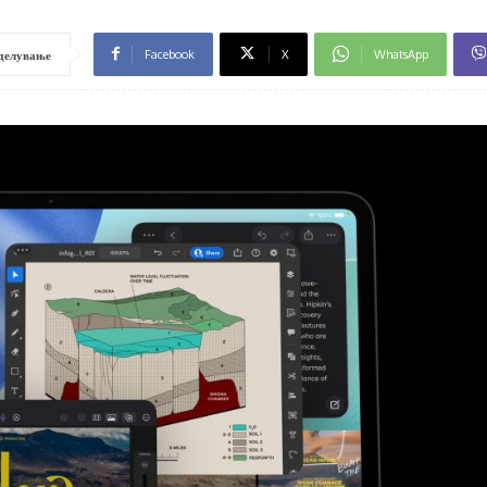
Facebook
X
WhatsApp
делување