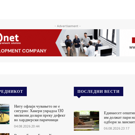
- Advertisement -
РЕДНИКОТ
ПОСЛЕДНИ ВЕСТИ
Ниту офлајн чувањето не е
сигурно: Хакери украдоа 130
Единаесет општи
милиони долари преку дефект
им должат пари н
во хардверски паричници
одбори за ланскит
04.08.2026 20:44
06.08.2026 23:17