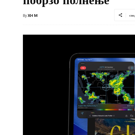
By
XH M
спо