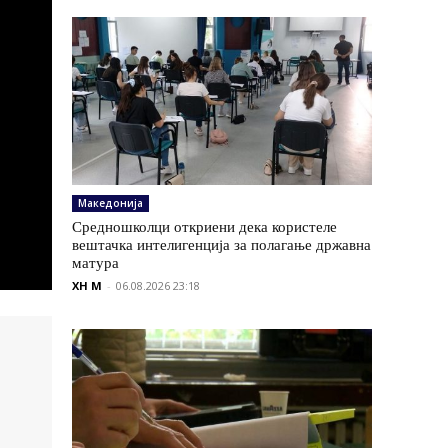
Македонија
Средношколци откриени дека користеле
вештачка интелигенција за полагање државна
матура
XH M
-
06.08.2026 23:18