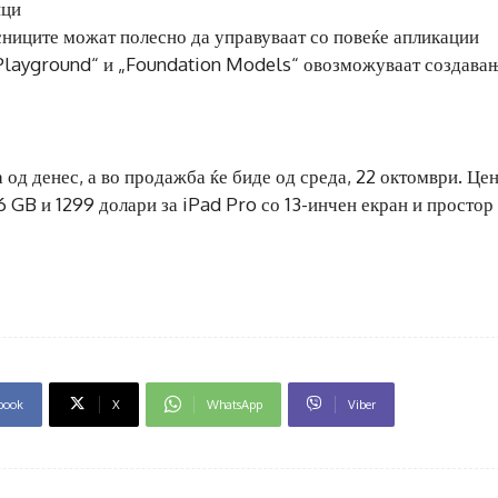
ици
ниците можат полесно да управуваат со повеќе апликации
 Playground“ и „Foundation Models“ овозможуваат создавањ
од денес, а во продажба ќе биде од среда, 22 октомври. Це
6 GB и 1299 долари за iPad Pro со 13-инчен екран и простор
book
X
WhatsApp
Viber