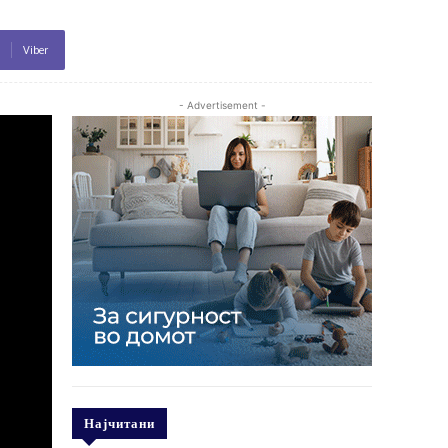
Viber
- Advertisement -
Најчитани