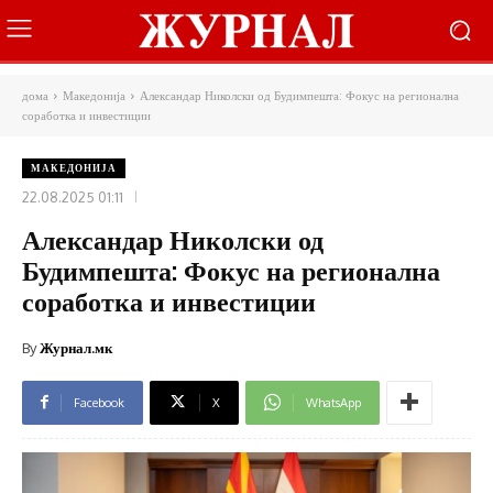
дома
Македонија
Александар Николски од Будимпешта: Фокус на регионална
соработка и инвестиции
МАКЕДОНИЈА
22.08.2025 01:11
Александар Николски од
Будимпешта: Фокус на регионална
соработка и инвестиции
By
Журнал.мк
Facebook
X
WhatsApp