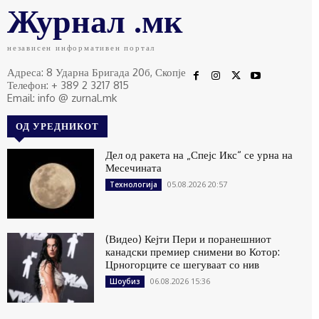
Журнал .мк
независен информативен портал
Адреса: 8 Ударна Бригада 20б, Скопје
Телефон: + 389 2 3217 815
Email: info @ zurnal.mk
ОД УРЕДНИКОТ
Дел од ракета на „Спејс Икс“ се урна на
Месечината
05.08.2026 20:57
Технологија
(Видео) Кејти Пери и поранешниот
канадски премиер снимени во Котор:
Црногорците се шегуваат со нив
06.08.2026 15:36
Шоубиз