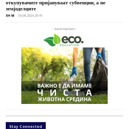
откупувачите пријавуваат субвенции, а не
земјоделците
XH M
-
06.08.2026 20:41
- Advertisement -
Stay Connected