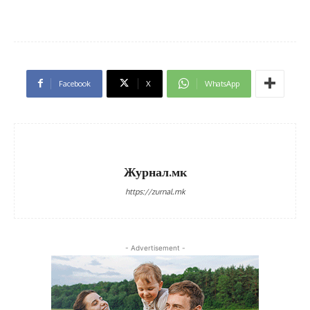
Facebook
X
WhatsApp
Журнал.мк
https://zurnal.mk
- Advertisement -