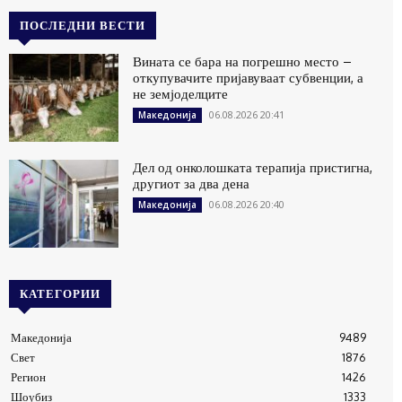
ПОСЛЕДНИ ВЕСТИ
Вината се бара на погрешно место –
откупувачите пријавуваат субвенции, а
не земјоделците
06.08.2026 20:41
Македонија
Дел од онколошката терапија пристигна,
другиот за два дена
06.08.2026 20:40
Македонија
КАТЕГОРИИ
Македонија
9489
Свет
1876
Регион
1426
Шоубиз
1333