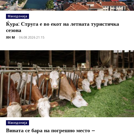
Македонија
Ќура: Струга е во екот на летната туристичка
сезона
XH M
-
06.08.2026 21:15
Македонија
Вината се бара на погрешно место –