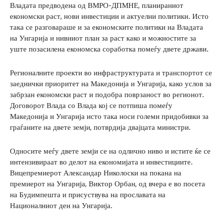
Владата предводена од ВМРО-ДПМНЕ, планираниот
економски раст, нови инвестиции и актуелни политики. Исто
така се разговараше и за економските политики на Владата
на Унгарија и нивниот план за раст како и можностите за
уште позасилена економска соработка помеѓу двете држави.
Регионалните проекти во инфраструктурата и транспортот се
заеднички приоритет на Македонија и Унгарија, како услов за
забрзан економски раст и подобра поврзаност во регионот.
Договорот Влада со Влада кој се потпиша помеѓу
Македонија и Унгарија исто така носи големи придобивки за
граѓаните на двете земји, потврдија двајцата министри.
Односите меѓу двете земји се на одлично ниво и истите ќе се
интензивираат во делот на економијата и инвестициите.
Вицепремиерот Александар Николоски на покана на
премиерот на Унгарија, Виктор Орбан, од вчера е во посета
на Будимпешта и присуствува на прославата на
Националниот ден на Унгарија.