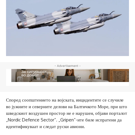
- Advertisement -
Според соопштението на војската, инцидентите се случиле
во јужните и северните делови на Балтичкото Море, при што
шведскиот воздушен простор не е нарушен, објави порталот
„Nordic Defence Sector“. „Gripen“-ите биле испратени да
идентификуваат и следат руски авиони.