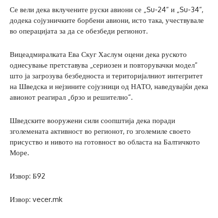
Се вели дека вклучените руски авиони се „Su-24“ и „Su-34“,
додека сојузничките борбени авиони, исто така, учествувале
во операцијата за да се обезбеди регионот.
Вицеадмиралката Ева Скуг Хаслум оцени дека руското
однесување претставува „сериозен и повторувачки модел“
што ја загрозува безбедноста и територијалниот интегритет
на Шведска и нејзините сојузници од НАТО, наведувајќи дека
авионот реагирал „брзо и решително“.
Шведските вооружени сили соопштија дека поради
зголемената активност во регионот, го зголемиле своето
присуство и нивото на готовност во областа на Балтичкото
Море.
Извор: Б92
Извор: vecer.mk