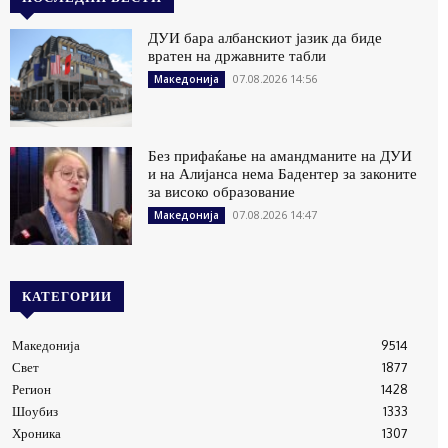
ДУИ бара албанскиот јазик да биде
вратен на државните табли
07.08.2026 14:56
Македонија
Без прифаќање на амандманите на ДУИ
и на Алијанса нема Бадентер за законите
за високо образование
07.08.2026 14:47
Македонија
КАТЕГОРИИ
Македонија
9514
Свет
1877
Регион
1428
Шоубиз
1333
Хроника
1307