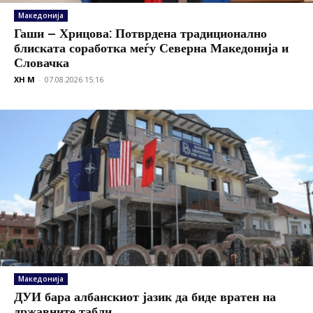
Македонија
Гаши – Хрицова: Потврдена традиционално
блиската соработка меѓу Северна Македонија и
Словачка
XH M
-
07.08.2026 15:16
Македонија
ДУИ бара албанскиот јазик да биде вратен на
државните табли