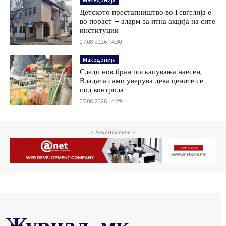
Македонија
Детското престапништво во Гевгелија е
во пораст – аларм за итна акција на сите
институции
07.08.2026 14:30
Македонија
Следи нов бран поскапувања наесен,
Владата само уверува дека цените се
под контрола
07.08.2026 14:29
- Advertisement -
Журнал .мк