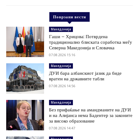
Поврзани вести
Македонија
Гаши – Хрицова: Потврдена
традиционално блиската соработка меѓу
Северна Македонија и Словачка
07.08.2026 15:16
Македонија
ДУИ бара албанскиот јазик да биде
вратен на државните табли
07.08.2026 14:56
Македонија
Без прифаќање на амандманите на ДУИ
и на Алијанса нема Бадентер за законите
за високо образование
07.08.2026 14:47