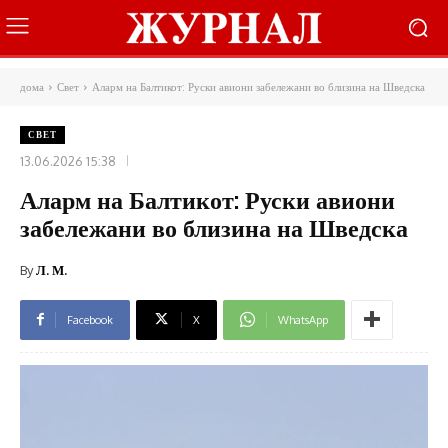
дома
Свет
Аларм на Балтикот: Руски авиони забележани во близина на Шведска
СВЕТ
13.06.2026 15:38
Аларм на Балтикот: Руски авиони
забележани во близина на Шведска
By
Л. М.
Facebook
X
WhatsApp