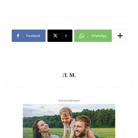
Facebook
X
WhatsApp
Л. М.
- Advertisement -