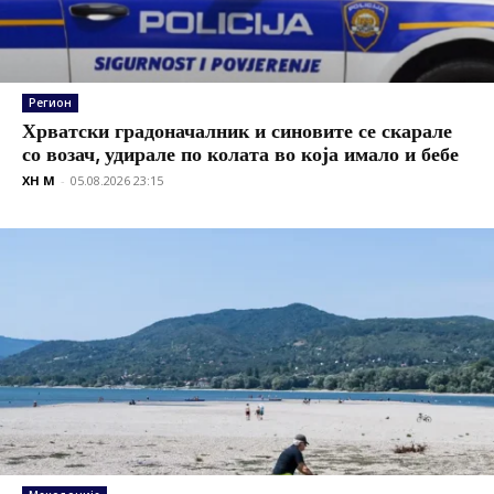
Регион
Хрватски градоначалник и синовите се скарале
со возач, удирале по колата во која имало и бебе
XH M
-
05.08.2026 23:15