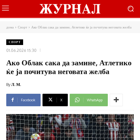
дома
Спорт
Ако Облак сака да замине, Атлетико ќе ја почитува неговата желба
СПОРТ
01.06.2026 15:30
Ако Облак сака да замине, Атлетико
ќе ја почитува неговата желба
By
Л. М.
Facebook
X
WhatsApp