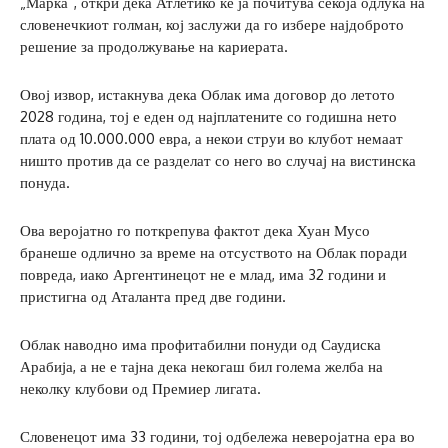
„Марка“, откри дека Атлетико ќе ја почитува секоја одлука на
словенечкиот голман, кој заслужи да го избере најдоброто
решение за продолжување на кариерата.
Овој извор, истакнува дека Облак има договор до летото
2028 година, тој е еден од најплатените со годишна нето
плата од 10.000.000 евра, а некои струи во клубот немаат
ништо против да се разделат со него во случај на вистинска
понуда.
Ова веројатно го поткрепува фактот дека Хуан Мусо
бранеше одлично за време на отсуството на Облак поради
повреда, иако Аргентинецот не е млад, има 32 години и
пристигна од Аталанта пред две години.
Облак наводно има профитабилни понуди од Саудиска
Арабија, а не е тајна дека некогаш бил голема желба на
неколку клубови од Премиер лигата.
Словенецот има 33 години, тој одбележа неверојатна ера во