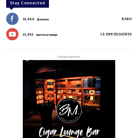
Stay Connected
КАКО
10,404
фанови
СЕ ПРЕТПЛАТИТЕ
61,453
претплатници
- Advertisement -