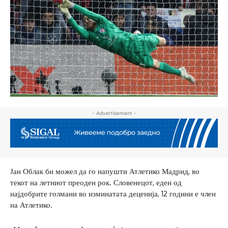
- Advertisement -
Јан Облак би можел да го напушти Атлетико Мадрид, во
текот на летниот преоден рок. Словенецот, еден од
најдобрите голмани во изминатата деценија, 12 години е член
на Атлетико.