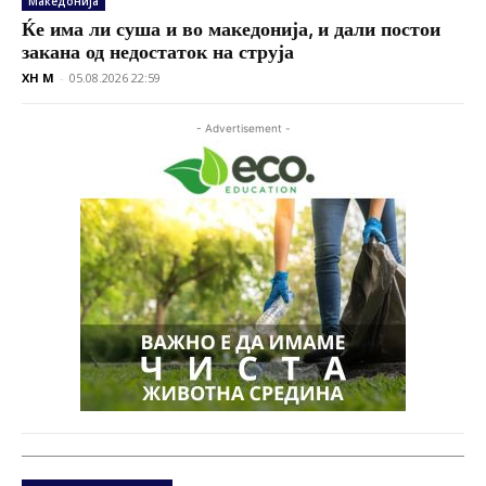
Македонија
Ќе има ли суша и во македонија, и дали постои
закана од недостаток на струја
XH M
-
05.08.2026 22:59
- Advertisement -