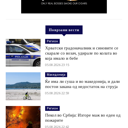
Поврзани вести
Регион
Хрватски градоначалник и синовите се
скарале со возач, удирале по колата во
која имало и бебе
05.08.2026 23:15
Македонија
Ќе има ли суша и во македонија, и дали
постои закана од недостаток на струја
05.08.2026 22:59
Регион
Пекол во Србија: Изгоре маж во еден од
пожарите
05.08.2026 22:42