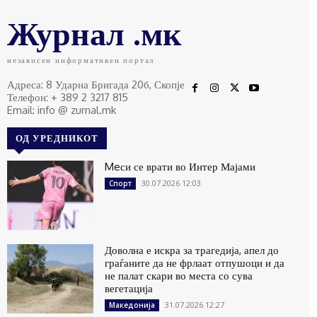
Журнал .мк
независен информативен портал
Адреса: 8 Ударна Бригада 20б, Скопје
Телефон: + 389 2 3217 815
Email: info @ zurnal.mk
ОД УРЕДНИКОТ
Meси се врати во Интер Мајами
30.07.2026 12:03
Спорт
Доволна е искра за трагедија, апел до
граѓаните да не фрлаат отпушоци и да
не палат скари во места со сува
вегетација
31.07.2026 12:27
Македонија