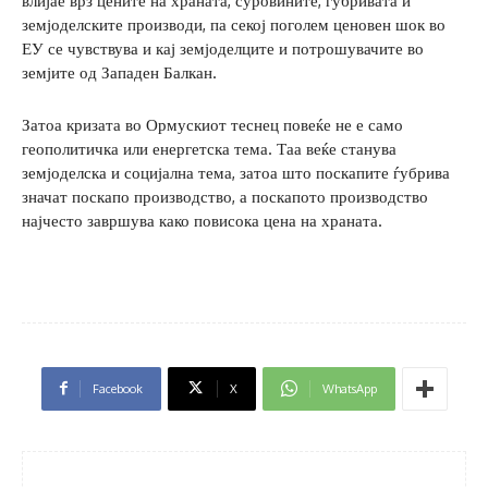
влијае врз цените на храната, суровините, ѓубривата и
земјоделските производи, па секој поголем ценовен шок во
ЕУ се чувствува и кај земјоделците и потрошувачите во
земјите од Западен Балкан.
Затоа кризата во Ормускиот теснец повеќе не е само
геополитичка или енергетска тема. Таа веќе станува
земјоделска и социјална тема, затоа што поскапите ѓубрива
значат поскапо производство, а поскапото производство
најчесто завршува како повисока цена на храната.
Facebook
X
WhatsApp