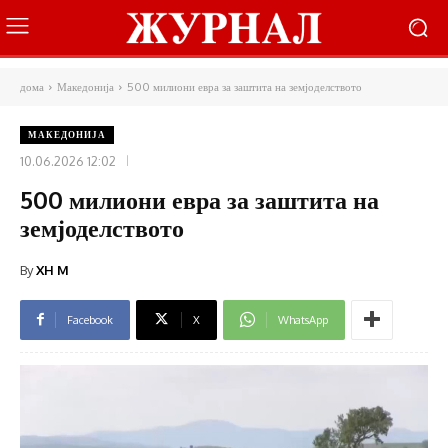
дома
Македонија
500 милиони евра за заштита на земјоделството
МАКЕДОНИЈА
10.06.2026 12:02
500 милиони евра за заштита на
земјоделството
By
XH M
Facebook
X
WhatsApp