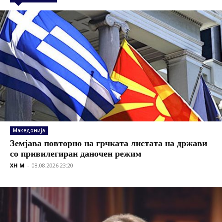
Македонија
Земјава повторно на грчката листата на држави
со привилегиран даночен режим
XH M
-
08.08.2026 23:20