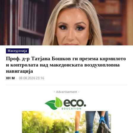
Македонија
Проф. д-р Татјана Бошков ги презема кормилото
и контролата над македонската воздухопловна
навигација
XH M
-
08.08.2026 23:16
- Advertisement -