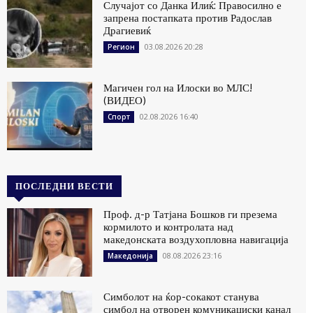
Случајот со Данка Илиќ: Правосилно е
запрена постапката против Радослав
Драгиевиќ
03.08.2026 20:28
Регион
Магичен гол на Илоски во МЛС!
(ВИДЕО)
02.08.2026 16:40
Спорт
ПОСЛЕДНИ ВЕСТИ
Проф. д-р Татјана Бошков ги презема
кормилото и контролата над
македонската воздухопловна навигација
08.08.2026 23:16
Македонија
Симболот на ќор-сокакот станува
симбол на отворен комуникациски канал