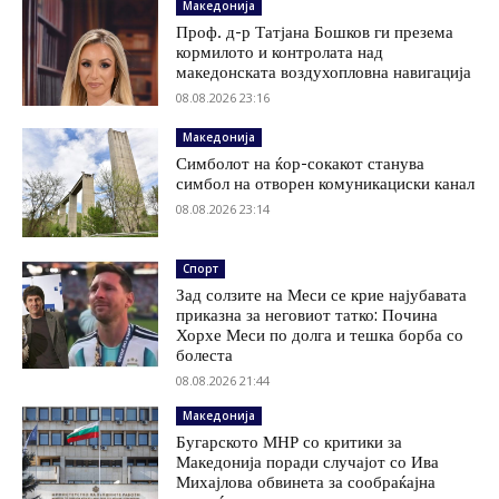
Македонија
Проф. д-р Татјана Бошков ги презема
кормилото и контролата над
македонската воздухопловна навигација
08.08.2026 23:16
Македонија
Симболот на ќор-сокакот станува
симбол на отворен комуникациски канал
08.08.2026 23:14
Спорт
Зад солзите на Меси се крие најубавата
приказна за неговиот татко: Почина
Хорхе Меси по долга и тешка борба со
болеста
08.08.2026 21:44
Македонија
Бугарското МНР со критики за
Македонија поради случајот со Ива
Михајлова обвинета за сообраќајна