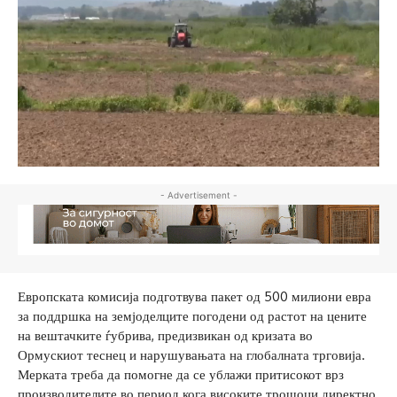
- Advertisement -
Европската комисија подготвува пакет од 500 милиони евра
за поддршка на земјоделците погодени од растот на цените
на вештачките ѓубрива, предизвикан од кризата во
Ормускиот теснец и нарушувањата на глобалната трговија.
Мерката треба да помогне да се ублажи притисокот врз
производителите во период кога високите трошоци директно