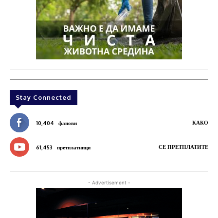
Stay Connected
КАКО
10,404
фанови
СЕ ПРЕТПЛАТИТЕ
61,453
претплатници
- Advertisement -