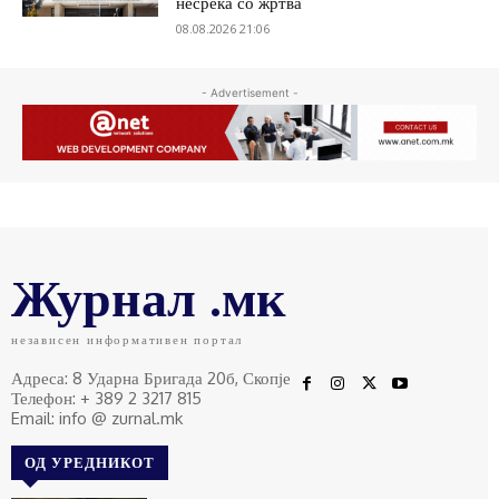
несреќа со жртва
08.08.2026 21:06
- Advertisement -
Журнал .мк
независен информативен портал
Адреса: 8 Ударна Бригада 20б, Скопје
Телефон: + 389 2 3217 815
Email: info @ zurnal.mk
ОД УРЕДНИКОТ