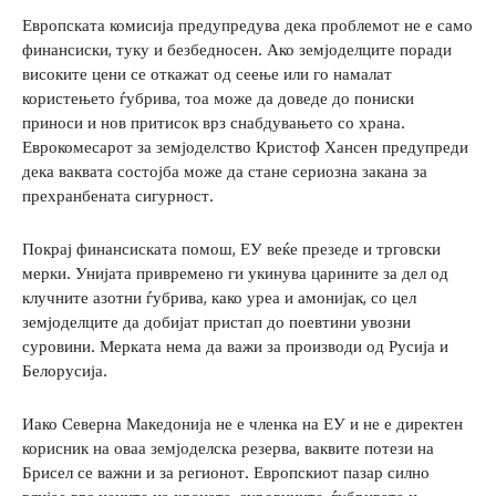
Европската комисија предупредува дека проблемот не е само
финансиски, туку и безбедносен. Ако земјоделците поради
високите цени се откажат од сеење или го намалат
користењето ѓубрива, тоа може да доведе до пониски
приноси и нов притисок врз снабдувањето со храна.
Еврокомесарот за земјоделство Кристоф Хансен предупреди
дека ваквата состојба може да стане сериозна закана за
прехранбената сигурност.
Покрај финансиската помош, ЕУ веќе презеде и трговски
мерки. Унијата привремено ги укинува царините за дел од
клучните азотни ѓубрива, како уреа и амонијак, со цел
земјоделците да добијат пристап до поевтини увозни
суровини. Мерката нема да важи за производи од Русија и
Белорусија.
Иако Северна Македонија не е членка на ЕУ и не е директен
корисник на оваа земјоделска резерва, ваквите потези на
Брисел се важни и за регионот. Европскиот пазар силно