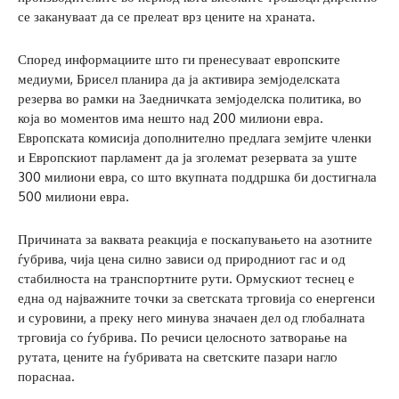
се закануваат да се прелеат врз цените на храната.
Според информациите што ги пренесуваат европските
медиуми, Брисел планира да ја активира земјоделската
резерва во рамки на Заедничката земјоделска политика, во
која во моментов има нешто над 200 милиони евра.
Европската комисија дополнително предлага земјите членки
и Европскиот парламент да ја зголемат резервата за уште
300 милиони евра, со што вкупната поддршка би достигнала
500 милиони евра.
Причината за ваквата реакција е поскапувањето на азотните
ѓубрива, чија цена силно зависи од природниот гас и од
стабилноста на транспортните рути. Ормускиот теснец е
една од најважните точки за светската трговија со енергенси
и суровини, а преку него минува значаен дел од глобалната
трговија со ѓубрива. По речиси целосното затворање на
рутата, цените на ѓубривата на светските пазари нагло
пораснаа.