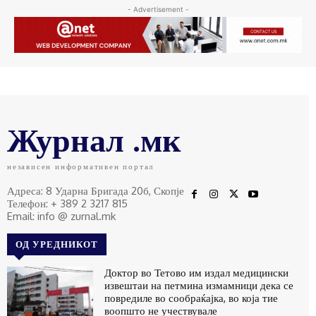
- Advertisement -
Журнал .мк
независен информативен портал
Адреса: 8 Ударна Бригада 20б, Скопје
Телефон: + 389 2 3217 815
Email: info @ zurnal.mk
ОД УРЕДНИКОТ
Доктор во Тетово им издал медицински
извештаи на петмина измамници дека се
повредиле во сообраќајка, во која тие
воопшто не учествувале