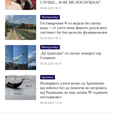
СЛУША… И НЕ МЕ ПОСЛУШАА!“
08.08.2026 18:17
Македонија
Гостиварчани 4-та недела без питка
вода – се уште нема фиксен датум кога
системот би бил целосно функционален
08.08.2026 18:11
Македонија
„Ер трактори“ го гаснат пожарот кај
Сопиште
08.08.2026 18:10
Хроника
Полицијата уапси возач од Арачиново
кој избегал без да помогне во несреќата
кај Радишани, во која загина 19-годишен
мотоциклист
08.08.2026 17:10