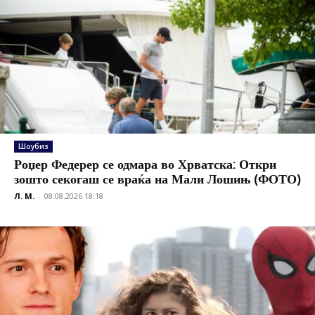
Шоубиз
Роџер Федерер се одмара во Хрватска: Откри
зошто секогаш се враќа на Мали Лошињ (ФОТО)
Л. М.
-
08.08.2026 18:18