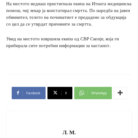
На местото веднаш пристигнала екипа на Итната медицинска
помош, чиј лекар ја констатирал смртта. По наредба на јавен
обвинител, телото на починатиот е предадено за обдукција
со цел да се утврдат причините за смртта.
Увид на местото извршила екипа од СВР Скопје, која ги
прибирала сите потребни информации за настанот.
Facebook
X
WhatsApp
Л. М.