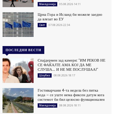
05.08.2026 14:11
Македонија
Црна Гора и Исланд би можеле заедно
да влезат во ЕУ
07.08.2026 22:34
Свет
ПОСЛЕДНИ ВЕСТИ
Спајдермен зад камери: “ИМ РЕКОВ НЕ
СЕ ФАЌАЈТЕ АМА КОЈ ДА МЕ
СЛУША… И НЕ МЕ ПОСЛУШАА!“
08.08.2026 18:17
Шоубиз
Гостиварчани 4-та недела без питка
вода – се уште нема фиксен датум кога
системот би бил целосно функционален
08.08.2026 18:11
Македонија