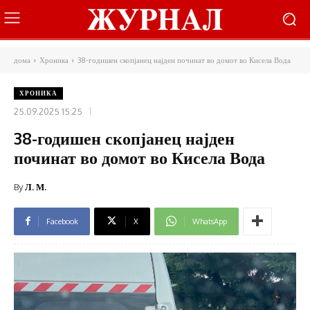
дома
Хроника
38-годишен скопјанец најден починат во домот во Кисела Вода
ХРОНИКА
25.09.2025 15:25
38-годишен скопјанец најден
починат во домот во Кисела Вода
By
Л. М.
Facebook
X
WhatsApp