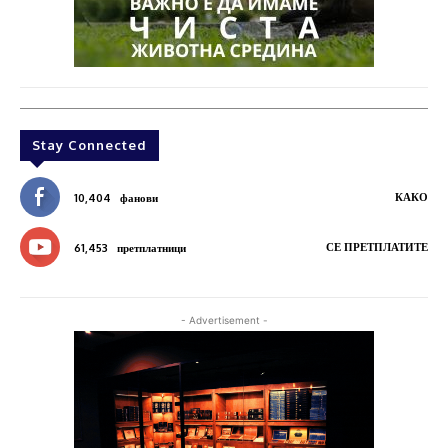
Stay Connected
КАКО
10,404
фанови
СЕ ПРЕТПЛАТИТЕ
61,453
претплатници
- Advertisement -