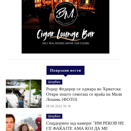
Поврзани вести
Шоубиз
Роџер Федерер се одмара во Хрватска:
Откри зошто секогаш се враќа на Мали
Лошињ (ФОТО)
08.08.2026 18:18
Шоубиз
Спајдермен зад камери: “ИМ РЕКОВ НЕ
СЕ ФАЌАЈТЕ АМА КОЈ ДА МЕ