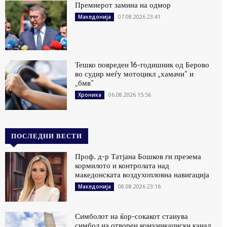
Премиерот замина на одмор
07.08.2026 23:41
Македонија
Тешко повреден 16-годишник од Берово
во судир меѓу мотоцикл „хамачи“ и
„бмв“
06.08.2026 15:56
Хроника
ПОСЛЕДНИ ВЕСТИ
Проф. д-р Татјана Бошков ги презема
кормилото и контролата над
македонската воздухопловна навигација
08.08.2026 23:16
Македонија
Симболот на ќор-сокакот станува
симбол на отворен комуникациски канал