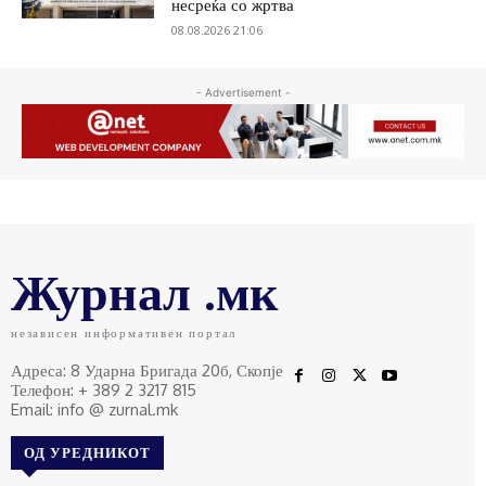
несреќа со жртва
08.08.2026 21:06
- Advertisement -
Журнал .мк
независен информативен портал
Адреса: 8 Ударна Бригада 20б, Скопје
Телефон: + 389 2 3217 815
Email: info @ zurnal.mk
ОД УРЕДНИКОТ