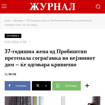
дома
Хроника
37-годишна жена од Пробиштип претепала сограѓанка во
нејзиниот дом - ќе одговара...
ХРОНИКА
11.05.2026 17:00
37-годишна жена од Пробиштип
претепала сограѓанка во нејзиниот
дом – ќе одговара кривично
By
XH M
Facebook
X
WhatsApp