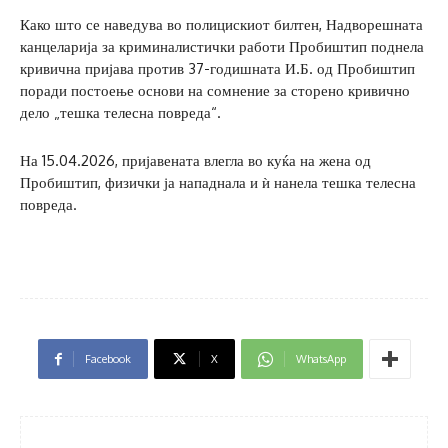
Како што се наведува во полицискиот билтен, Надворешната
канцеларија за криминалистички работи Пробиштип поднела
кривична пријава против 37-годишната И.Б. од Пробиштип
поради постоење основи на сомнение за сторено кривично
дело „тешка телесна повреда“.
На 15.04.2026, пријавената влегла во куќа на жена од
Пробиштип, физички ја нападнала и ѝ нанела тешка телесна
повреда.
Facebook
X
WhatsApp