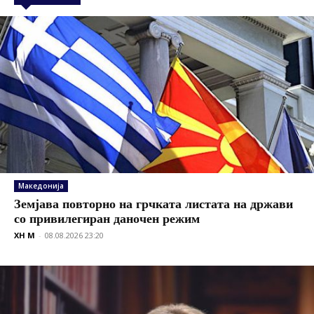
Македонија
Земјава повторно на грчката листата на држави
со привилегиран даночен режим
XH M
-
08.08.2026 23:20