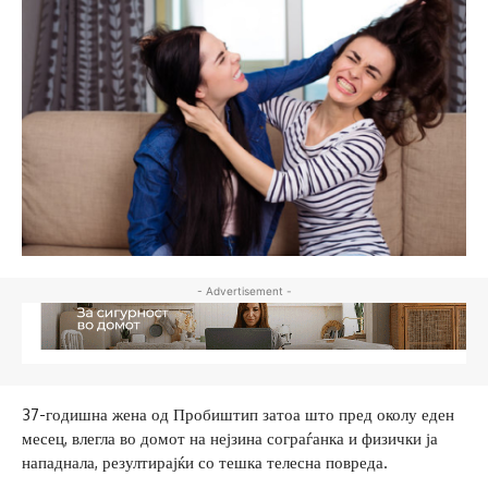
- Advertisement -
37-годишна жена од Пробиштип затоа што пред околу еден
месец, влегла во домот на нејзина сограѓанка и физички ја
нападнала, резултирајќи со тешка телесна повреда.