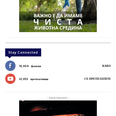
Stay Connected
КАКО
10,404
фанови
СЕ ПРЕТПЛАТИТЕ
61,453
претплатници
- Advertisement -