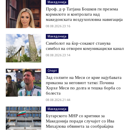
Македонија
Проф. д-р Татјана Бошков ги презема
кормилото и контролата над
македонската воздухопловна навигација
08.08.2026 23:16
Македонија
Симболот на ќор-сокакот станува
симбол на отворен комуникациски канал
08.08.2026 23:14
Спорт
Зад солзите на Меси се крие најубавата
приказна за неговиот татко: Почина
Хорхе Меси по долга и тешка борба со
болеста
08.08.2026 21:44
Македонија
Бугарското МНР со критики за
Македонија поради случајот со Ива
Михајлова обвинета за сообраќајна