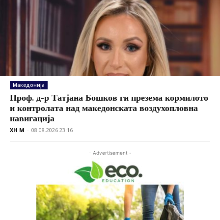
Македонија
Проф. д-р Татјана Бошков ги презема кормилото
и контролата над македонската воздухопловна
навигација
XH M
-
08.08.2026 23:16
- Advertisement -