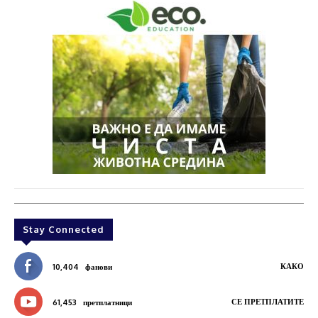
Stay Connected
КАКО
10,404
фанови
СЕ ПРЕТПЛАТИТЕ
61,453
претплатници