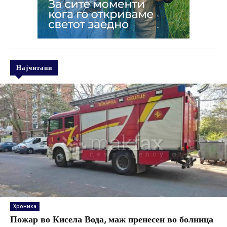
Најчитани
Хроника
Пожар во Кисела Вода, маж пренесен во болница