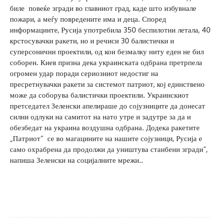
биле повеќе згради во главниот град, каде што избувнале
пожари, а меѓу повредените има и деца. Според
информациите, Русија употребила 350 беспилотни летала, 40
крстосувачки ракети, но и речиси 30 балистички и
суперсонични проектили, од кои безмалку ниту еден не бил
соборен. Киев призна дека украинската одбрана претрпела
огромен удар поради сериозниот недостиг на
пресретнувачки ракети за системот патриот, кој единствено
може да соборува балистички проектили. Украинскиот
претседател Зеленски апелираше до сојузниците да донесат
силни одлуки на самитот на нато утре и задутре за да и
обезбедат на украина воздушна одбрана. Додека ракетите
„Патриот“ се во магацините на нашите сојузници, Русија е
само охрабрена да продолжи да уништува станбени згради“,
напиша Зеленски на социјалните мрежи..