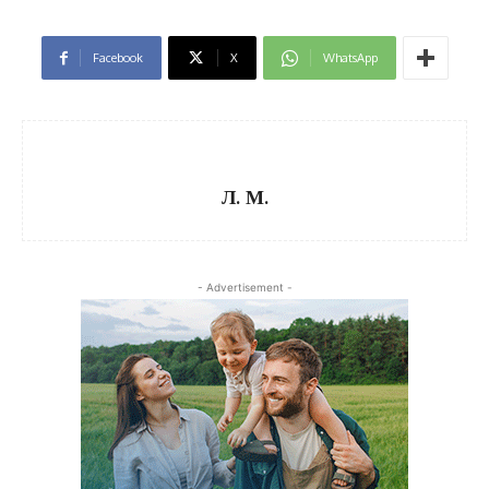
Facebook
X
WhatsApp
Л. М.
- Advertisement -