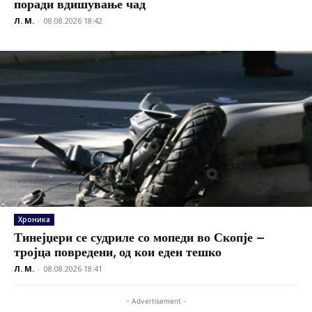
поради вдишување чад
Л. М.
-
08.08.2026 18:42
Хроника
Тинејџери се судриле со мопеди во Скопје –
тројца повредени, од кои еден тешко
Л. М.
-
08.08.2026 18:41
- Advertisement -