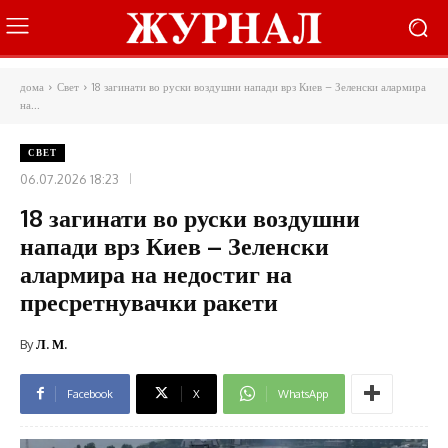
дома
Свет
18 загинати во руски воздушни напади врз Киев – Зеленски алармира
на...
СВЕТ
06.07.2026 18:23
18 загинати во руски воздушни
напади врз Киев – Зеленски
алармира на недостиг на
пресретнувачки ракети
By
Л. М.
Facebook
X
WhatsApp