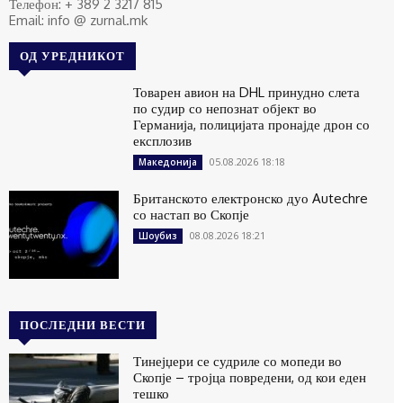
Телефон: + 389 2 3217 815
Email: info @ zurnal.mk
ОД УРЕДНИКОТ
Товарен авион на DHL принудно слета
по судир со непознат објект во
Германија, полицијата пронајде дрон со
експлозив
05.08.2026 18:18
Македонија
Британското електронско дуо Autechre
со настап во Скопје
08.08.2026 18:21
Шоубиз
ПОСЛЕДНИ ВЕСТИ
Тинејџери се судриле со мопеди во
Скопје – тројца повредени, од кои еден
тешко