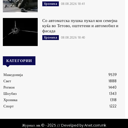
08.08.2026 18:41
Хроника
Со автоматска пушка пукал кон семејна
куќа во Тетово, оштетени и автомобил и
фасада
08.08.2026 18:40
Хроника
КАТЕГОРИИ
Македонија
9539
Свет
1888
Регион
1440
Шоубиз
1343
Хроника
1318
Спорт
1222
Журнал .мк © - 2025 // Develped by Anet.com.mk