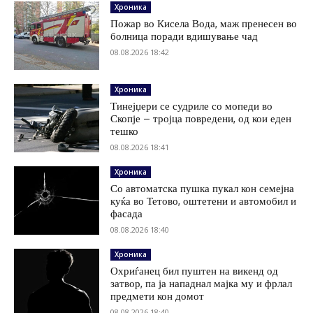
Хроника
Пожар во Кисела Вода, маж пренесен во
болница поради вдишување чад
08.08.2026 18:42
Хроника
Тинејџери се судриле со мопеди во
Скопје – тројца повредени, од кои еден
тешко
08.08.2026 18:41
Хроника
Со автоматска пушка пукал кон семејна
куќа во Тетово, оштетени и автомобил и
фасада
08.08.2026 18:40
Хроника
Охриѓанец бил пуштен на викенд од
затвор, па ја нападнал мајка му и фрлал
предмети кон домот
08.08.2026 18:40