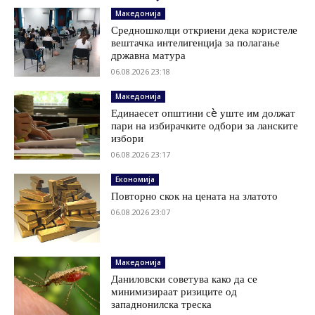
Македонија
Средношколци откриени дека користеле
вештачка интелигенција за полагање
државна матура
06.08.2026 23:18
Македонија
Единаесет општини сè уште им должат
пари на избирачките одбори за ланските
избори
06.08.2026 23:17
Економија
Повторно скок на цената на златото
06.08.2026 23:07
Македонија
Даниловски советува како да се
минимизираат ризиците од
западнонилска треска