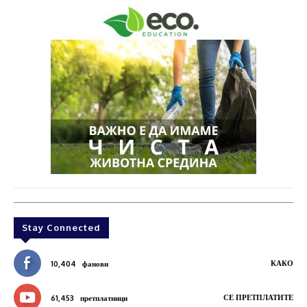
Stay Connected
КАКО
10,404
фанови
СЕ ПРЕТПЛАТИТЕ
61,453
претплатници