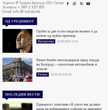
Адреса: 8 Ударна Бригада 20б, Скопје
Телефон: + 389 2 3217 815
Email: info @ zurnal.mk
ОД УРЕДНИКОТ
Груби за две и пол недели можно е да
излезе од куќен притвор
06.08.2026 13:52
Македонија
Рачна бомба експлодирала пред зграда
во Белград – оштетени автомобили и
локали
06.08.2026 09:50
Регион
ПОСЛЕДНИ ВЕСТИ
Единаесет општини сè уште им должат
пари на избирачките одбори за ланските