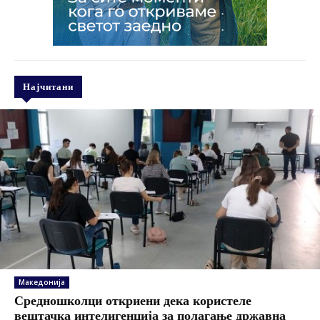
Најчитани
Македонија
Средношколци откриени дека користеле
вештачка интелигенција за полагање државна