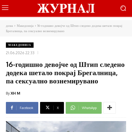
дома
Македонија
16-годишно девојче од Штип следено додека шетало покрај
Брегалница, па сексуално вознемирувано
МАКЕДОНИЈА
21.06.2026 22:33
16-годишно девојче од Штип следено
додека шетало покрај Брегалница,
па сексуално вознемирувано
By
XH M
Facebook
X
WhatsApp