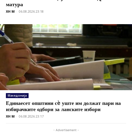
матура
XH M
-
06.08.2026 23:18
Македонија
Единаесет општини сè уште им должат пари на
избирачките одбори за ланските избори
XH M
-
06.08.2026 23:17
- Advertisement -