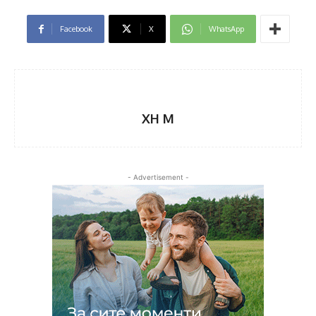
Facebook
X
WhatsApp
XH M
- Advertisement -