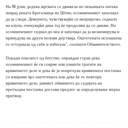
На 18 јуни, додека жртвата се движела по пешачката патека
покрај реката Брегалница во Штип, осомничениот започнал
да ја следи. Девојчето, чувствувајќи се непријатно, седнало
на клупа, очекувајќи дека тој ќе продолжи да се движи. Но
осомничениот седнал до неа и започнал да ја вознемирува и
принудува на други полови дејствија. Оштетената исплашена
го оттурнала од себе и избегала“, соопшти Обвинителството.
Поради опасност од бегство, оправдан страв дека
осомничениот ќе ги сокрие или уништи трагите на
кривичното дело и дека ќе ја попречува кривичната постапка
со влијание врз оштетената или дека ќе го повтори
кривичното дело, јавниот обвинител до судијата на
претходна постапка достави предлог за определување мерка
притвор.