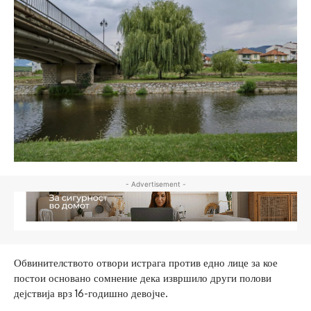
- Advertisement -
Обвинителството отвори истрага против едно лице за кое
постои основано сомнение дека извршило други полови
дејствија врз 16-годишно девојче.