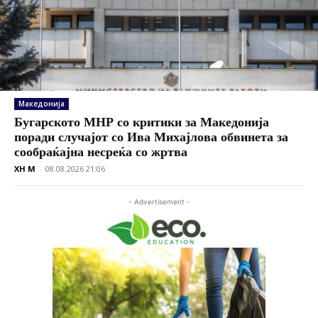
Македонија
Бугарското МНР со критики за Македонија
поради случајот со Ива Михајлова обвинета за
сообраќајна несреќа со жртва
XH M
-
08.08.2026 21:06
- Advertisement -