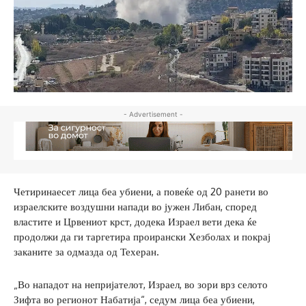
- Advertisement -
Четиринаесет лица беа убиени, а повеќе од 20 ранети во
израелските воздушни напади во јужен Либан, според
властите и Црвениот крст, додека Израел вети дека ќе
продолжи да ги таргетира проирански Хезболах и покрај
заканите за одмазда од Техеран.
„Во нападот на непријателот, Израел, во зори врз селото
Зифта во регионот Набатија“, седум лица беа убиени,