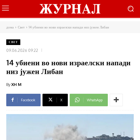
дома
Свет
14 убиени во нови израелски напади низ јужен Либан
СВЕТ
09.06.2026 09:22
14 убиени во нови израелски напади
низ јужен Либан
By
XH M
Facebook
X
WhatsApp