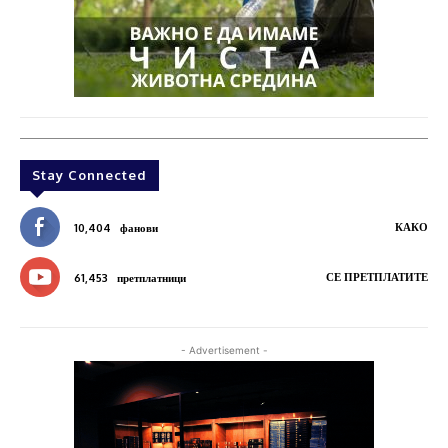
Stay Connected
КАКО
10,404
фанови
СЕ ПРЕТПЛАТИТЕ
61,453
претплатници
- Advertisement -