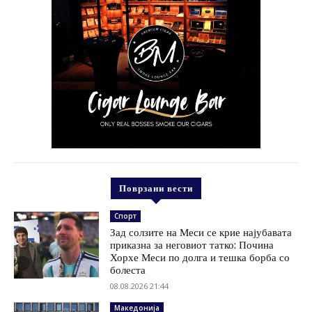
Поврзани вести
Спорт
Зад солзите на Меси се крие најубавата
приказна за неговиот татко: Почина
Хорхе Меси по долга и тешка борба со
болеста
08.08.2026 21:44
Македонија