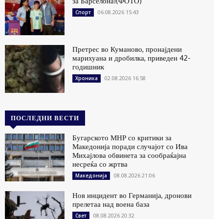
за Барселона!(ФОТО)
06.08.2026 15:43
Спорт
Претрес во Куманово, пронајдени
марихуана и дробилка, приведен 42-
годишник
02.08.2026 16:58
Хроника
ПОСЛЕДНИ ВЕСТИ
Бугарското МНР со критики за
Македонија поради случајот со Ива
Михајлова обвинета за сообраќајна
несреќа со жртва
08.08.2026 21:06
Македонија
Нов инцидент во Германија, дронови
прелетаа над воена база
08.08.2026 20:32
Свет