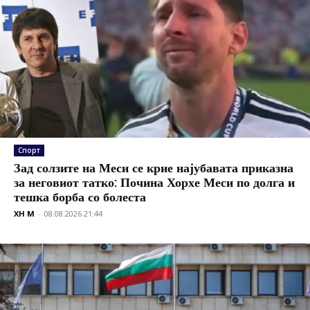
Спорт
Зад солзите на Меси се крие најубавата приказна
за неговиот татко: Почина Хорхе Меси по долга и
тешка борба со болеста
XH M
-
08.08.2026 21:44