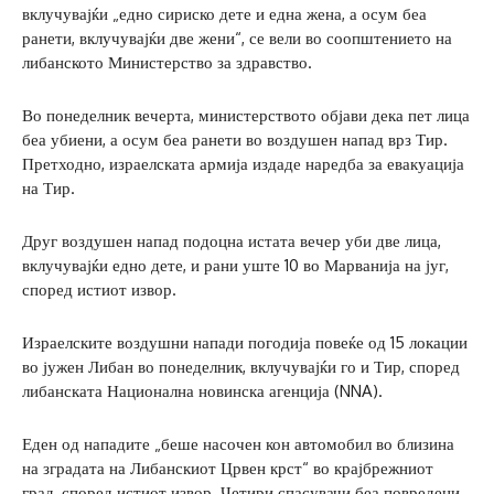
вклучувајќи „едно сириско дете и една жена, а осум беа
ранети, вклучувајќи две жени“, се вели во соопштението на
либанското Министерство за здравство.
Во понеделник вечерта, министерството објави дека пет лица
беа убиени, а осум беа ранети во воздушен напад врз Тир.
Претходно, израелската армија издаде наредба за евакуација
на Тир.
Друг воздушен напад подоцна истата вечер уби две лица,
вклучувајќи едно дете, и рани уште 10 во Марванија на југ,
според истиот извор.
Израелските воздушни напади погодија повеќе од 15 локации
во јужен Либан во понеделник, вклучувајќи го и Тир, според
либанската Национална новинска агенција (NNA).
Еден од нападите „беше насочен кон автомобил во близина
на зградата на Либанскиот Црвен крст“ во крајбрежниот
град, според истиот извор. Четири спасувачи беа повредени