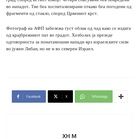
во нападот. Тие беа хоспитализирани откако беа погодени од
фрагменти од стакло, според Црвениот крст.
Фотограф на АФП забележа густ облак од чад како се издига
од крајбрежниот пат во градот. Хезболах ја презеде
одговорноста за понатамошни напади врз израелските сили
во јужен Либан, но не и во северен Израел.
Facebook
X
WhatsApp
XH M