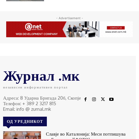
- Advertisement -
Журнал .мк
независен информативен портал
Адреса: 8 Ударна Бригада 20б, Скопје
Телефон: + 389 2 3217 815
Email: info @ zurnal.mk
ОД УРЕДНИКОТ
Славје во Каталонија: Меси потпишува