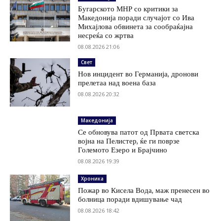
Бугарското МНР со критики за
Македонија поради случајот со Ива
Михајлова обвинета за сообраќајна
несреќа со жртва
08.08.2026 21:06
Свет
Нов инцидент во Германија, дронови
прелетаа над воена база
08.08.2026 20:32
Македонија
Се обновува патот од Првата светска
војна на Пелистер, ќе ги поврзе
Големото Езеро и Брајчино
08.08.2026 19:39
Хроника
Пожар во Кисела Вода, маж пренесен во
болница поради вдишување чад
08.08.2026 18:42