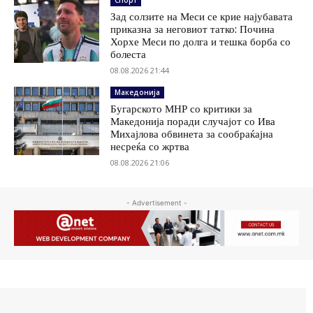
Спорт
Зад солзите на Меси се крие најубавата
приказна за неговиот татко: Почина
Хорхе Меси по долга и тешка борба со
болеста
08.08.2026 21:44
Македонија
Бугарското МНР со критики за
Македонија поради случајот со Ива
Михајлова обвинета за сообраќајна
несреќа со жртва
08.08.2026 21:06
- Advertisement -