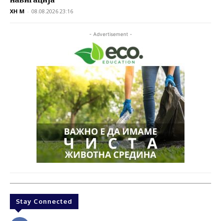
XH M
-
08.08.2026 23:16
- Advertisement -
Stay Connected