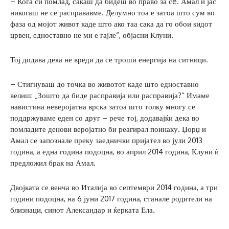
– Кога си помлад, сакаш да бидеш во право за сè. Амал и јас
никогаш не се расправавме. Делумно тоа е затоа што сум во
фаза од мојот живот каде што ако таа сака да го обои ѕидот
црвен, едноставно не ми е гајле“, објасни Клуни.
Тој додава дека не вреди да се троши енергија на ситници.
– Стигнуваш до точка во животот каде што едноставно
велиш: „Зошто да биде расправија или расправија?“ Имаме
навистина неверојатна врска затоа што толку многу се
поддржуваме еден со друг – рече тој, додавајќи дека во
помладите денови веројатно би реагирал поинаку. Џорџ и
Амал се запознале преку заеднички пријател во јули 2013
година, а една година подоцна, во април 2014 година, Клуни ѝ
предложил брак на Амал.
Двојката се венча во Италија во септември 2014 година, а три
години подоцна, на 6 јуни 2017 година, станале родители на
близнаци, синот Александар и ќерката Ела.