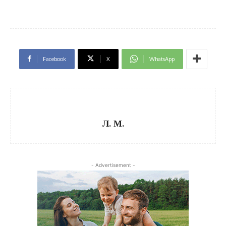
Facebook
X
WhatsApp
Л. М.
- Advertisement -