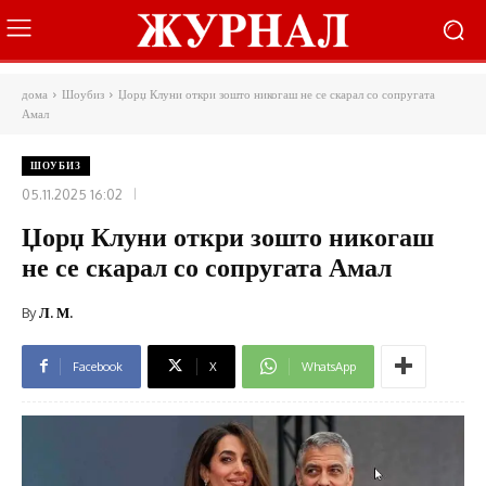
дома
Шоубиз
Џорџ Клуни откри зошто никогаш не се скарал со сопругата
Амал
ШОУБИЗ
05.11.2025 16:02
Џорџ Клуни откри зошто никогаш
не се скарал со сопругата Амал
By
Л. М.
Facebook
X
WhatsApp