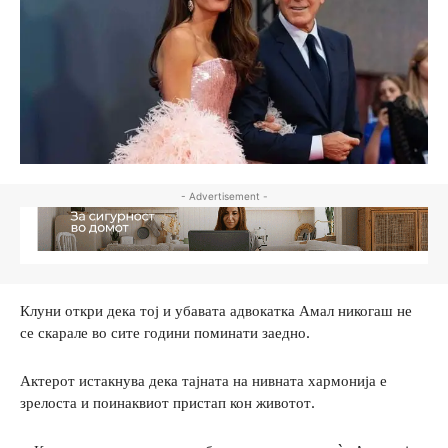
- Advertisement -
Клуни откри дека тој и убавата адвокатка Амал никогаш не
се скарале во сите години поминати заедно.
Актерот истакнува дека тајната на нивната хармонија е
зрелоста и поинаквиот пристап кон животот.