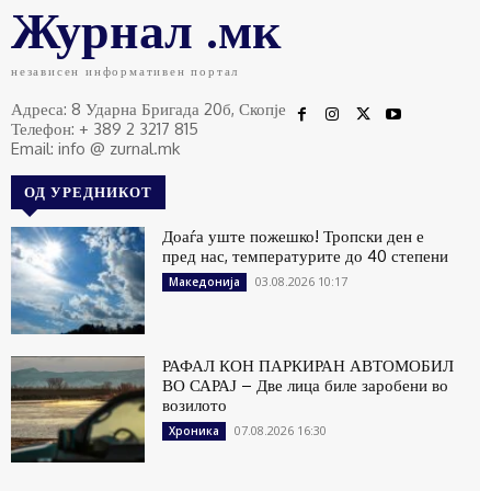
Журнал .мк
независен информативен портал
Адреса: 8 Ударна Бригада 20б, Скопје
Телефон: + 389 2 3217 815
Email: info @ zurnal.mk
ОД УРЕДНИКОТ
Доаѓа уште пожешко! Тропски ден е
пред нас, температурите до 40 степени
03.08.2026 10:17
Македонија
РАФАЛ КОН ПАРКИРАН АВТОМОБИЛ
ВО САРАЈ – Две лица биле заробени во
возилото
07.08.2026 16:30
Хроника