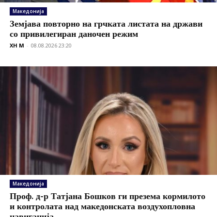
Македонија
Земјава повторно на грчката листата на држави
со привилегиран даночен режим
XH M
-
08.08.2026 23:20
Македонија
Проф. д-р Татјана Бошков ги презема кормилото
и контролата над македонската воздухопловна
навигација