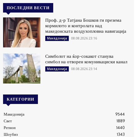
ПОСЛЕДНИ ВЕСТИ
Проф. д-р Татјана Бошков ги презема
кормилото и контролата над
македонската воздухопловна навигација
08.08.2026 23:16
Македонија
Симболот на ќор-сокакот станува
симбол на отворен комуникациски канал
08.08.2026 23:14
Македонија
КАТЕГОРИИ
Македонија
9544
Свет
1889
Регион
1440
Шоубиз
1343