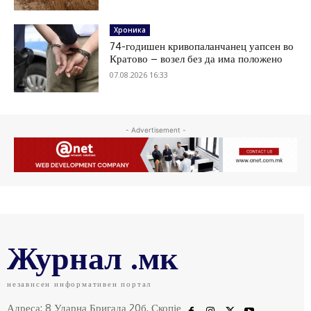
Хроника
74-годишен кривопаланчанец уапсен во
Кратово – возел без да има положено
07.08.2026 16:33
- Advertisement -
Журнал .мк
независен информативен портал
Адреса: 8 Ударна Бригада 20б, Скопје