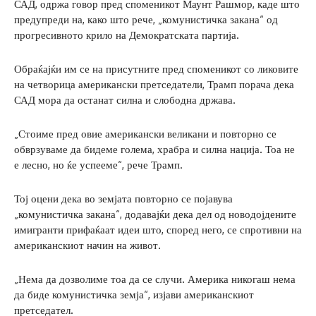
САД, одржа говор пред споменикот Маунт Рашмор, каде што
предупреди на, како што рече, „комунистичка закана“ од
прогресивното крило на Демократската партија.
Обраќајќи им се на присутните пред споменикот со ликовите
на четворица американски претседатели, Трамп порача дека
САД мора да останат силна и слободна држава.
„Стоиме пред овие американски великани и повторно се
обврзуваме да бидеме голема, храбра и силна нација. Тоа не
е лесно, но ќе успееме“, рече Трамп.
Тој оцени дека во земјата повторно се појавува
„комунистичка закана“, додавајќи дека дел од новодојдените
имигранти прифаќаат идеи што, според него, се спротивни на
американскиот начин на живот.
„Нема да дозволиме тоа да се случи. Америка никогаш нема
да биде комунистичка земја“, изјави американскиот
претседател.