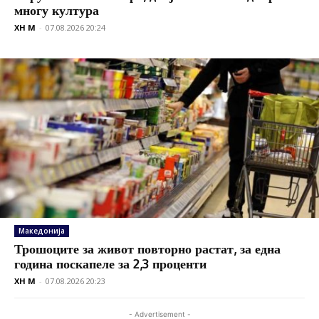
многу култура
XH M
-
07.08.2026 20:24
Македонија
Трошоците за живот повторно растат, за една
година поскапеле за 2,3 проценти
XH M
-
07.08.2026 20:23
- Advertisement -