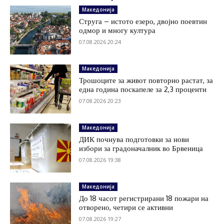
Македонија
Струга – истото езеро, двојно поевтин
одмор и многу култура
07.08.2026 20:24
Македонија
Трошоците за живот повторно растат, за
една година поскапеле за 2,3 проценти
07.08.2026 20:23
Македонија
ДИК почнува подготовки за нови
избори за градоначалник во Брвеница
07.08.2026 19:38
Македонија
До 18 часот регистрирани 18 пожари на
отворено, четири се активни
07.08.2026 19:27