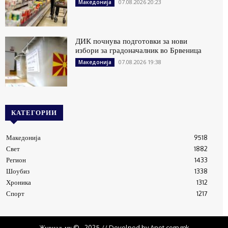
07.08.2026 20:23
Македонија
ДИК почнува подготовки за нови
избори за градоначалник во Брвеница
07.08.2026 19:38
Македонија
КАТЕГОРИИ
Македонија
9518
Свет
1882
Регион
1433
Шоубиз
1338
Хроника
1312
Спорт
1217
Журнал .мк © - 2025 // Develped by Anet.com.mk