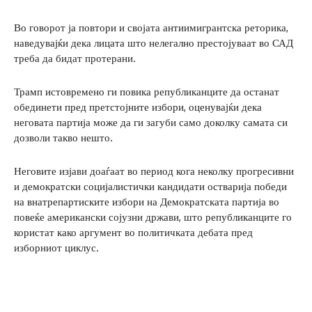
Во говорот ја повтори и својата антиимигрантска реторика,
наведувајќи дека лицата што нелегално престојуваат во САД
треба да бидат протерани.
Трамп истовремено ги повика републиканците да останат
обединети пред претстојните избори, оценувајќи дека
неговата партија може да ги загуби само доколку самата си
дозволи такво нешто.
Неговите изјави доаѓаат во период кога неколку прогресивни
и демократски социјалистички кандидати остварија победи
на внатрепартиските избори на Демократската партија во
повеќе американски сојузни држави, што републиканците го
користат како аргумент во политичката дебата пред
изборниот циклус.