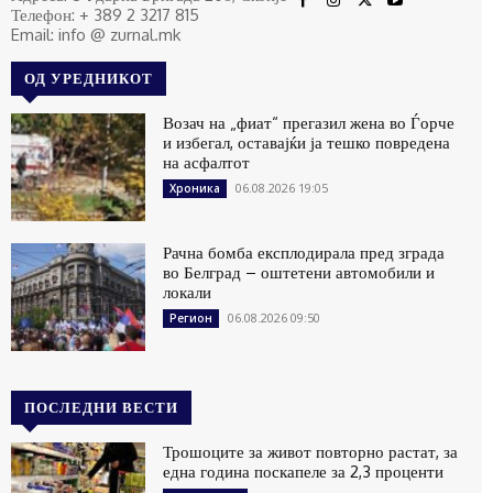
Телефон: + 389 2 3217 815
Email: info @ zurnal.mk
ОД УРЕДНИКОТ
Возач на „фиат“ прегазил жена во Ѓорче
и избегал, оставајќи ја тешко повредена
на асфалтот
06.08.2026 19:05
Хроника
Рачна бомба експлодирала пред зграда
во Белград – оштетени автомобили и
локали
06.08.2026 09:50
Регион
ПОСЛЕДНИ ВЕСТИ
Трошоците за живот повторно растат, за
една година поскапеле за 2,3 проценти