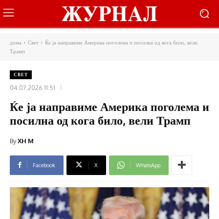
дома
Свет
Ќе ја направиме Америка поголема и посилна од кога било, вели
Трамп
СВЕТ
04.07.2026 11:51
Ќе ја направиме Америка поголема и
посилна од кога било, вели Трамп
By
XH M
Facebook
X
WhatsApp