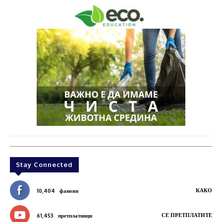
Stay Connected
КАКО
10,404
фанови
СЕ ПРЕТПЛАТИТЕ
61,453
претплатници