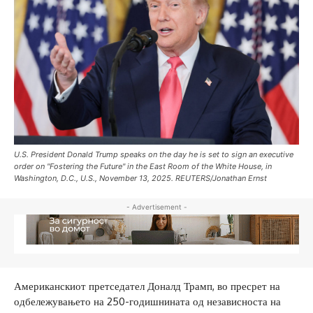
U.S. President Donald Trump speaks on the day he is set to sign an executive
order on "Fostering the Future" in the East Room of the White House, in
Washington, D.C., U.S., November 13, 2025. REUTERS/Jonathan Ernst
- Advertisement -
Американскиот претседател Доналд Трамп, во пресрет на
одбележувањето на 250-годишнината од независноста на