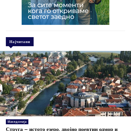
Најчитани
Македонија
Струга – истото езеро, двојно поевтин одмор и