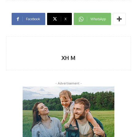
Facebook
X
WhatsApp
XH M
- Advertisement -