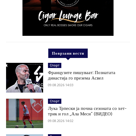
Поврзани вести
Спорт
Французите пишуваат: Познатата
династија го презема Асвел
09.08.2026 14:03
Спорт
Лука Трпески ја почна сезоната со хет-
трик и гол „Ала Меси“ (ВИДЕО)
09.08.2026 14:02