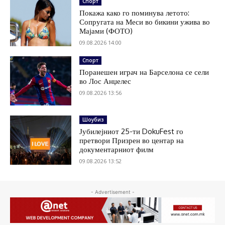
Спорт
Покажа како го поминува летото:
Сопругата на Меси во бикини ужива во
Мајами (ФОТО)
09.08.2026 14:00
Спорт
Поранешен играч на Барселона се сели
во Лос Анџелес
09.08.2026 13:56
Шоубиз
Јубилејниот 25-ти DokuFest го
претвори Призрен во центар на
документарниот филм
09.08.2026 13:52
- Advertisement -