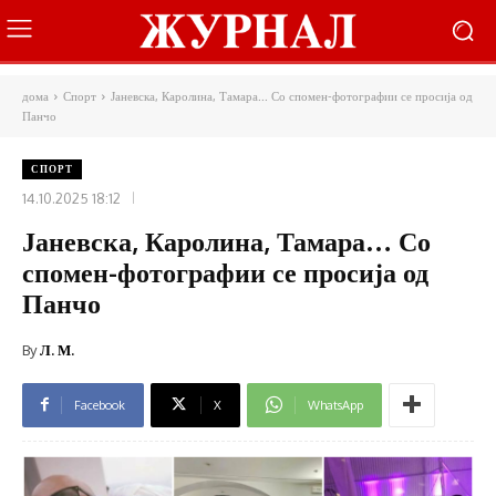
дома
Спорт
Јаневска, Каролина, Тамара... Со спомен-фотографии се просија од
Панчо
СПОРТ
14.10.2025 18:12
Јаневска, Каролина, Тамара… Со
спомен-фотографии се просија од
Панчо
By
Л. М.
Facebook
X
WhatsApp