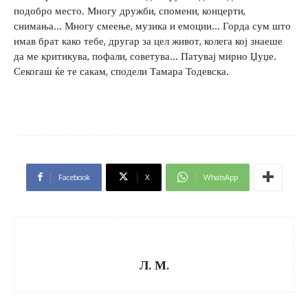
подобро место. Многу дружби, спомени, концерти,
снимања… Многу смеење, музика и емоции… Горда сум што
имав брат како тебе, другар за цел живот, колега кој знаеше
да ме критикува, пофали, советува… Патувај мирно Џуџе.
Секогаш ќе те сакам, сподели Тамара Тодевска.
Facebook
X
WhatsApp
Л. М.