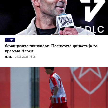
Спорт
Французите пишуваат: Познатата династија го
презема Асвел
Л. М.
-
09.08.2026 14:03