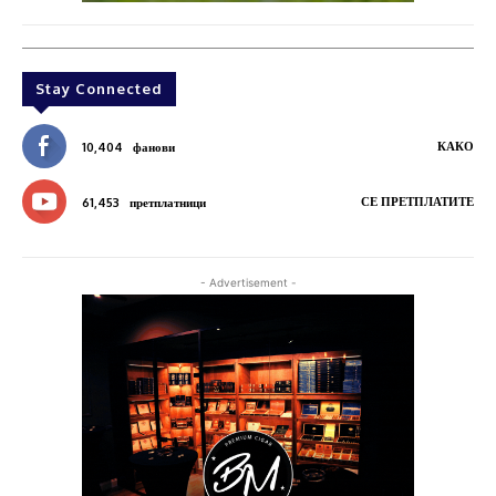
Stay Connected
КАКО
10,404
фанови
СЕ ПРЕТПЛАТИТЕ
61,453
претплатници
- Advertisement -