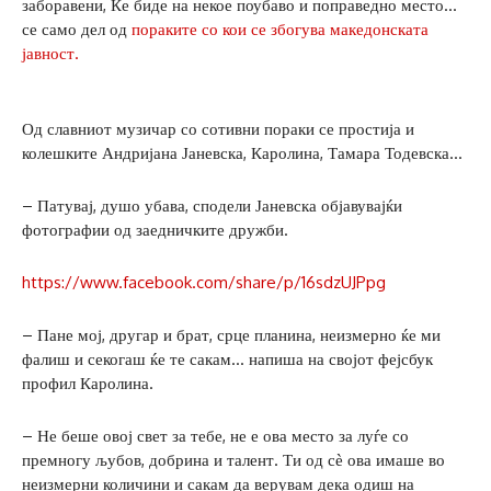
заборавени, Ќе биде на некое поубаво и поправедно место…
се само дел од
пораките со кои се збогува македонската
јавност.
Од славниот музичар со сотивни пораки се простија и
колешките Андријана Јаневска, Каролина, Тамара Тодевска…
– Патувај, душо убава, сподели Јаневска објавувајќи
фотографии од заедничките дружби.
https://www.facebook.com/share/p/16sdzUJPpg
– Пане мој, другар и брат, срце планина, неизмерно ќе ми
фалиш и секогаш ќе те сакам… напиша на својот фејсбук
профил Каролина.
– Не беше овој свет за тебе, не е ова место за луѓе со
премногу љубов, добрина и талент. Ти од сѐ ова имаше во
неизмерни количини и сакам да верувам дека одиш на