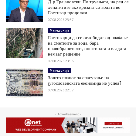
Д-р Трајановски: По труењата, на ред се
хепатитите ако кризата со водата во
Гостивар продолжи
07.08.2026 23:37
Македонија
Гостиварци да се ослободат од плаќање
на сметките за вода, бара
правобранителот, општината и владата
немаат решение
07.08.2026 23:36
Македонија
Зошто планот за спасување на
југословенската економија не успеа?
07.08.2026 22:37
- Advertisement -