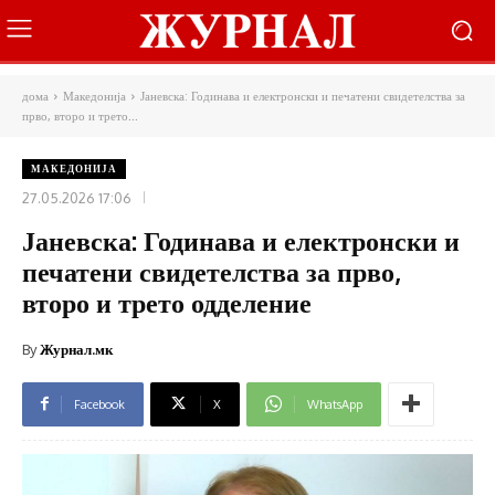
дома
Македонија
Јаневска: Годинава и електронски и печатени свидетелства за
прво, второ и трето...
МАКЕДОНИЈА
27.05.2026 17:06
Јаневска: Годинава и електронски и
печатени свидетелства за прво,
второ и трето одделение
By
Журнал.мк
Facebook
X
WhatsApp