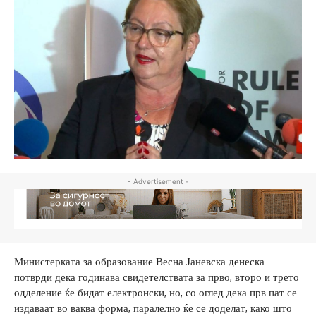
- Advertisement -
Министерката за образование Весна Јаневска денеска
потврди дека годинава свидетелствата за прво, второ и трето
одделение ќе бидат електронски, но, со оглед дека прв пат се
издаваат во ваква форма, паралелно ќе се доделат, како што