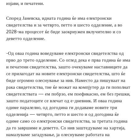
изјави, и печатени.
Според Јаневска, идната година ќе има електронски
свидетелства и за четврто, петто и шесто одделение, а во
2028-ма процесот ќе биде заокриужен вклучително и со
деветто одделение.
-Од оваа година воведуваме електронски свидетелства од
прво до трето одделение. Со оглед дека е прва година ќе има
и печатени свидетелства, зашто очекуваме наставниците да
се прилагодат на новите електронски свидетелства, што ќе
биде огромно олеснување за нив. Наместо да пишуваат на
рака свидетелства, тие ќе можат на компјутер да ги пополнат
свидетелствата — ем побрзо, ем поефикасно, ем без грешки,
зашто податоците се влечат од е-дневник. И оваа година
одиме паралелно, од догодина ги додаваме новите три
одделенија — четврто, петто и шесто и од догодина ќе
одиме само со електронски свидетелства, за третата година
да го завршиме и деветто. Со нив заштедуваме на хартија,
намалуваме загадување, ја олеснуваме работата на