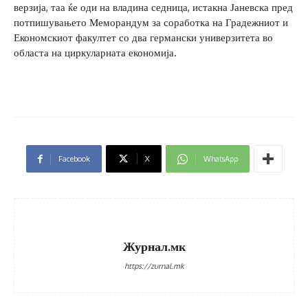
верзија, таа ќе оди на владина седница, истакна Јаневска пред
потпишувањето Меморандум за соработка на Градежниот и
Економскиот факултет со два германски универзитета во
областа на циркуларната економија.
Facebook
X
WhatsApp
Журнал.мк
https://zurnal.mk