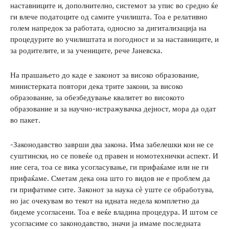
наставниците и, дополнително, системот за упис во средно ќе
ги влече податоците од самите училишта. Тоа е релативно
голем напредок за работата, односно за дигитализација на
процедурите во училиштата и погодност и за наставниците, и
за родителите, и за учениците, рече Јаневска.
На прашањето до каде е законот за високо образование,
министерката повтори дека трите закони, за високо
образование, за обезбедување квалитет во високото
образование и за научно-истражувачка дејност, мора да одат
во пакет.
-Законодавство заврши два закона. Има забелешки кои не се
суштински, но се повеќе од правен и номотехнички аспект. И
ние сега, тоа се вика усогласување, ги прифаќаме или не ги
прифаќаме. Сметам дека она што го видов не е проблем да
ги прифатиме сите. Законот за наука сѐ уште се обработува,
но јас очекувам во текот на идната недела комплетно да
бидеме усогласени. Тоа е веќе владина процедура. И штом се
усогласиме со законодавство, значи ја имаме последната