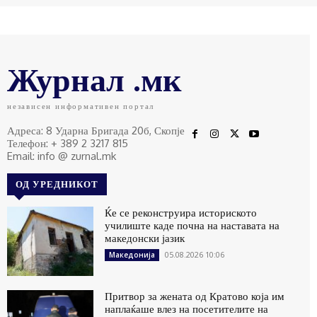
Журнал .мк
независен информативен портал
Адреса: 8 Ударна Бригада 20б, Скопје
Телефон: + 389 2 3217 815
Email: info @ zurnal.mk
ОД УРЕДНИКОТ
Ќе се реконструира историското
училиште каде почна на наставата на
македонски јазик
05.08.2026 10:06
Македонија
Притвор за жената од Кратово која им
наплаќаше влез на посетителите на