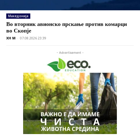
Македонија
Во вторник авионско прскање против комарци
во Скопје
XH M
-
07.08.2026 23:39
- Advertisement -