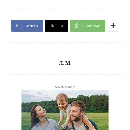
Facebook
X
WhatsApp
Л. М.
- Advertisement -