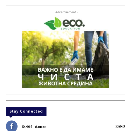
- Advertisement -
Stay Connected
КАКО
10,404
фанови