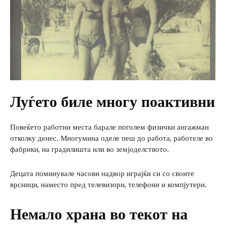
Луѓето биле многу поактивни
Повеќето работни места барале поголем физички ангажман
отколку денес. Многумина оделе пеш до работа, работеле во
фабрики, на градилишта или во земјоделството.
Децата поминувале часови надвор играјќи си со своите
врсници, наместо пред телевизори, телефони и компјутери.
Немало храна во текот на