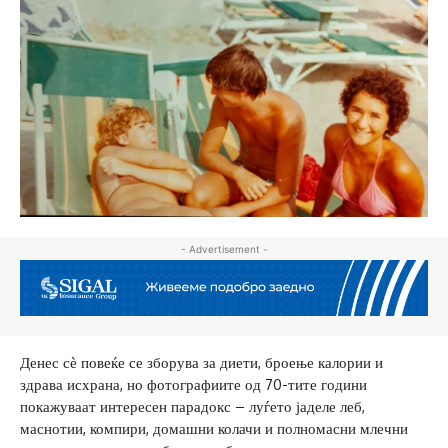
- Advertisement -
Денес сѐ повеќе се зборува за диети, броење калории и
здрава исхрана, но фотографиите од 70-тите години
покажуваат интересен парадокс – луѓето јаделе леб,
маснотии, компири, домашни колачи и полномасни млечни