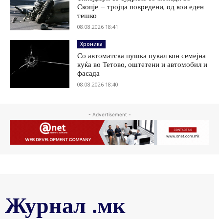
Скопје – тројца повредени, од кои еден
тешко
08.08.2026 18:41
Хроника
Со автоматска пушка пукал кон семејна
куќа во Тетово, оштетени и автомобил и
фасада
08.08.2026 18:40
- Advertisement -
Журнал .мк