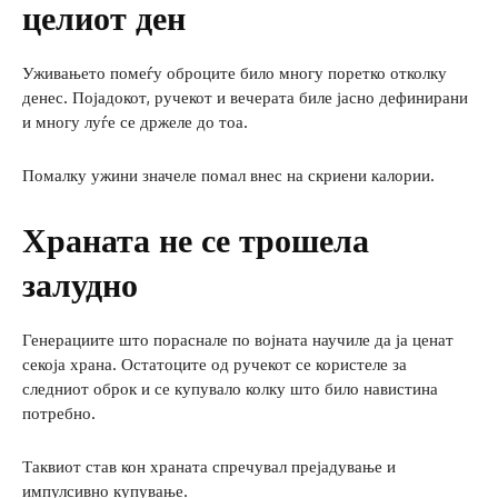
целиот ден
Уживањето помеѓу оброците било многу поретко отколку
денес. Појадокот, ручекот и вечерата биле јасно дефинирани
и многу луѓе се држеле до тоа.
Помалку ужини значеле помал внес на скриени калории.
Храната не се трошела
залудно
Генерациите што пораснале по војната научиле да ја ценат
секоја храна. Остатоците од ручекот се користеле за
следниот оброк и се купувало колку што било навистина
потребно.
Таквиот став кон храната спречувал прејадување и
импулсивно купување.