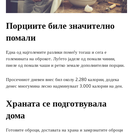
Порциите биле значително
помали
Една од најголемите разлики помеѓу тогаш и сега е
големината на оброкот. Луѓето јаделе од помали чинии,
пиеле од помали чаши и ретко земале дополнителни порции.
Просечниот дневен внес бил околу 2.280 калории, додека
денес многумина лесно надминуваат 3.000 калории на ден.
Храната се подготвувала
дома
Готовите оброци, доставата на храна и замрзнатите оброци