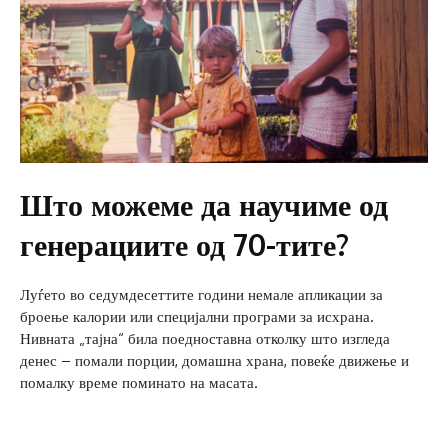
Што можеме да научиме од
генерациите од 70-тите?
Луѓето во седумдесеттите години немале апликации за
броење калории или специјални програми за исхрана.
Нивната „тајна“ била поедноставна отколку што изгледа
денес – помали порции, домашна храна, повеќе движење и
помалку време поминато на масата.