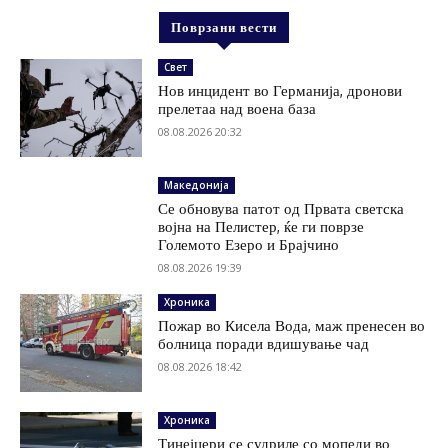
Поврзани вести
Свет
Нов инцидент во Германија, дронови
прелетаа над воена база
08.08.2026 20:32
Македонија
Се обновува патот од Првата светска
војна на Пелистер, ќе ги поврзе
Големото Езеро и Брајчино
08.08.2026 19:39
Хроника
Пожар во Кисела Вода, маж пренесен во
болница поради вдишување чад
08.08.2026 18:42
Хроника
Тинејџери се судриле со мопеди во