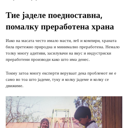
Тие јаделе поедноставна,
помалку преработена храна
Иако на масата често имало масти, леб и компири, храната
била претежно природна и минимално преработена. Немало
толку многу адитиви, засилувачи на вкус и индустриски
преработени производи како што има денес.
Токму затоа многу експерти веруваат дека проблемот не е
само во тоа што јадеме, туку и колку јадеме и колку се
движиме.