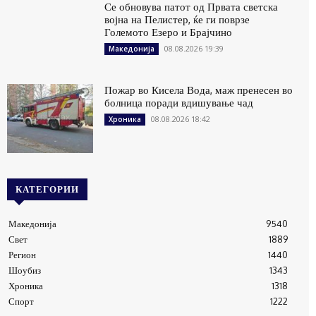
Се обновува патот од Првата светска
војна на Пелистер, ќе ги поврзе
Големото Езеро и Брајчино
08.08.2026 19:39
Македонија
Пожар во Кисела Вода, маж пренесен во
болница поради вдишување чад
08.08.2026 18:42
Хроника
КАТЕГОРИИ
Македонија
9540
Свет
1889
Регион
1440
Шоубиз
1343
Хроника
1318
Спорт
1222