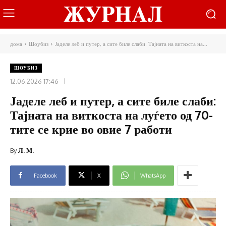
дома
Шоубиз
Јаделе леб и путер, а сите биле слаби: Тајната на виткоста на...
ШОУБИЗ
12.06.2026 17:46
Јаделе леб и путер, а сите биле слаби:
Тајната на виткоста на луѓето од 70-
тите се крие во овие 7 работи
By
Л. М.
Facebook
X
WhatsApp