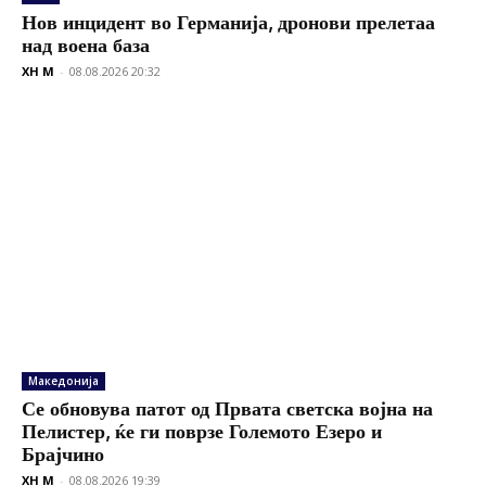
Нов инцидент во Германија, дронови прелетаа
над воена база
XH M
-
08.08.2026 20:32
Македонија
Се обновува патот од Првата светска војна на
Пелистер, ќе ги поврзе Големото Езеро и
Брајчино
XH M
-
08.08.2026 19:39