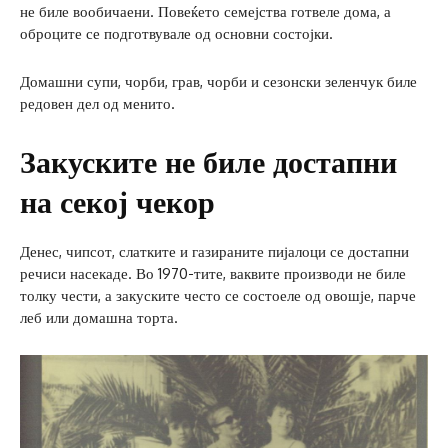
не биле вообичаени. Повеќето семејства готвеле дома, а
оброците се подготвувале од основни состојки.
Домашни супи, чорби, грав, чорби и сезонски зеленчук биле
редовен дел од менито.
Закуските не биле достапни
на секој чекор
Денес, чипсот, слатките и газираните пијалоци се достапни
речиси насекаде. Во 1970-тите, ваквите производи не биле
толку чести, а закуските често се состоеле од овошје, парче
леб или домашна торта.