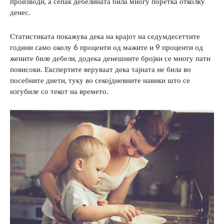
производи, а сепак дебелината била многу поретка отколку
денес.
Статистиката покажува дека на крајот на седумдесеттите
години само околу 6 проценти од мажите и 9 проценти од
жените биле дебели, додека денешните бројки се многу пати
повисоки. Експертите веруваат дека тајната не била во
посебните диети, туку во секојдневните навики што се
изгубиле со текот на времето.