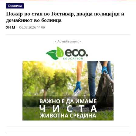
Хроника
Пожар во стан во Гостивар, двајца полицајци и
домаќинот во болница
XH M
-
06.08.2026 14:09
- Advertisement -