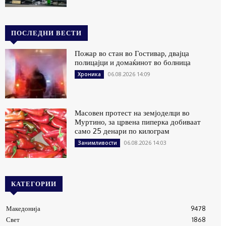
ПОСЛЕДНИ ВЕСТИ
Пожар во стан во Гостивар, двајца
полицајци и домаќинот во болница
06.08.2026 14:09
Хроника
Масовен протест на земјоделци во
Муртино, за црвена пиперка добиваат
само 25 денари по килограм
06.08.2026 14:03
Занимливости
КАТЕГОРИИ
Македонија
9478
Свет
1868