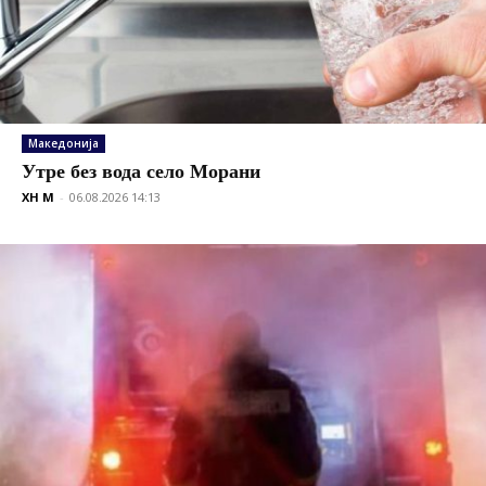
Македонија
Утре без вода село Морани
XH M
-
06.08.2026 14:13