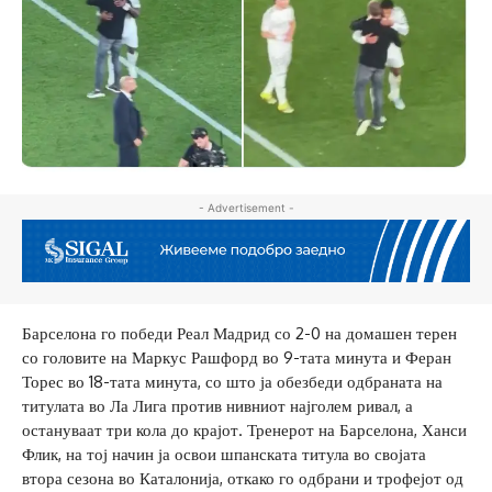
- Advertisement -
Барселона го победи Реал Мадрид со 2-0 на домашен терен
со головите на Маркус Рашфорд во 9-тата минута и Феран
Торес во 18-тата минута, со што ја обезбеди одбраната на
титулата во Ла Лига против нивниот најголем ривал, а
остануваат три кола до крајот. Тренерот на Барселона, Ханси
Флик, на тој начин ја освои шпанската титула во својата
втора сезона во Каталонија, откако го одбрани и трофејот од