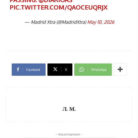
PIC.TWITTER.COM/QAOCEUQRJX
— Madrid Xtra (@MadridXtra)
May 10, 2026
Facebook
X
WhatsApp
Л. М.
- Advertisement -