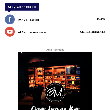
Stay Connected
КАКО
10,404
фанови
СЕ ПРЕТПЛАТИТЕ
61,453
претплатници
- Advertisement -