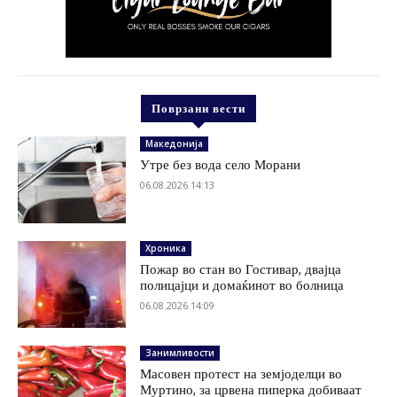
Поврзани вести
Македонија
Утре без вода село Морани
06.08.2026 14:13
Хроника
Пожар во стан во Гостивар, двајца
полицајци и домаќинот во болница
06.08.2026 14:09
Занимливости
Масовен протест на земјоделци во
Муртино, за црвена пиперка добиваат