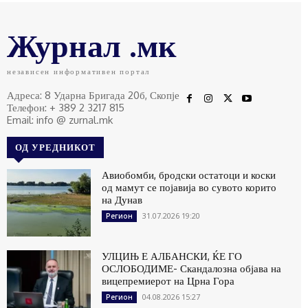
Журнал .мк
независен информативен портал
Адреса: 8 Ударна Бригада 20б, Скопје
Телефон: + 389 2 3217 815
Email: info @ zurnal.mk
ОД УРЕДНИКОТ
Авиобомби, бродски остатоци и коски
од мамут се појавија во сувото корито
на Дунав
31.07.2026 19:20
Регион
УЛЦИЊ Е АЛБАНСКИ, ЌЕ ГО
ОСЛОБОДИМЕ- Скандалозна објава на
вицепремиерот на Црна Гора
04.08.2026 15:27
Регион