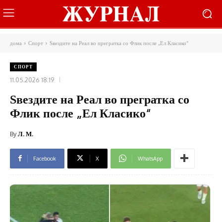
дома
Спорт
Ѕвездите на Реал во прегратка со Флик после „Ел Класико“
СПОРТ
11.05.2026 18:19
Ѕвездите на Реал во прегратка со
Флик после „Ел Класико“
By
Л. М.
Facebook
X
WhatsApp