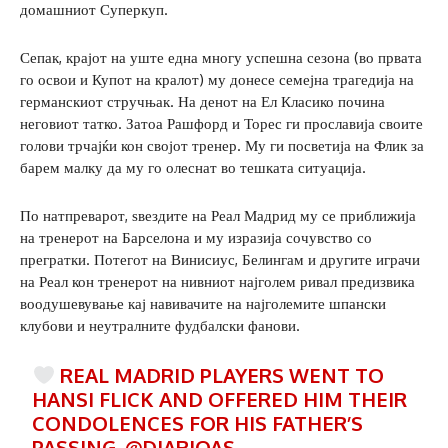
домашниот Суперкуп.
Сепак, крајот на уште една многу успешна сезона (во првата
го освои и Купот на кралот) му донесе семејна трагедија на
германскиот стручњак. На денот на Ел Класико почина
неговиот татко. Затоа Рашфорд и Торес ги прославија своите
голови трчајќи кон својот тренер. Му ги посветија на Флик за
барем малку да му го олеснат во тешката ситуација.
По натпреварот, ѕвездите на Реал Мадрид му се приближија
на тренерот на Барселона и му изразија сочувство со
прегратки. Потегот на Винисиус, Белингам и другите играчи
на Реал кон тренерот на нивниот најголем ривал предизвика
воодушевување кај навивачите на најголемите шпански
клубови и неутралните фудбалски фанови.
REAL MADRID PLAYERS WENT TO
HANSI FLICK AND OFFERED HIM THEIR
CONDOLENCES FOR HIS FATHER’S
PASSING.
@DIARIOAS