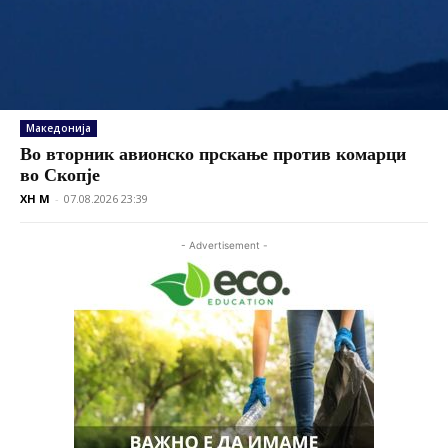
Македонија
Во вторник авионско прскање против комарци
во Скопје
XH M
-
07.08.2026 23:39
- Advertisement -