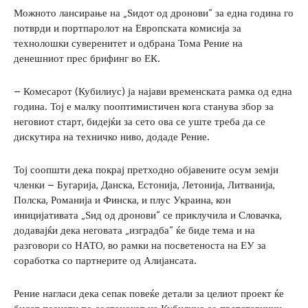
Можното лансирање на „Ѕидот од дронови“ за една година го
потврди и портпаролот на Европската комисија за
технолошки суверенитет и одбрана Тома Рение на
денешниот прес брифинг во ЕК.
– Комесарот (Кубилиус) ја најави временската рамка од една
година. Тој е малку пооптимистичен кога станува збор за
неговиот старт, бидејќи за сето ова се уште треба да се
дискутира на техничко ниво, додаде Рение.
Тој соопшти дека покрај претходно објавените осум земји
членки – Бугарија, Данска, Естонија, Летонија, Литванија,
Полска, Романија и Финска, и плус Украина, кон
иницијативата „Ѕид од дронови“ се приклучила и Словачка,
додавајќи дека неговата „изградба“ ќе биде тема и на
разговори со НАТО, во рамки на посветеноста на ЕУ за
соработка со партнерите од Алијансата.
Рение нагласи дека сепак повеќе детали за целиот проект ќе