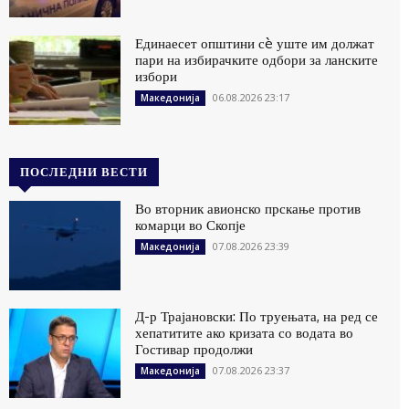
Единаесет општини сè уште им должат
пари на избирачките одбори за ланските
избори
06.08.2026 23:17
Македонија
ПОСЛЕДНИ ВЕСТИ
Во вторник авионско прскање против
комарци во Скопје
07.08.2026 23:39
Македонија
Д-р Трајановски: По труењата, на ред се
хепатитите ако кризата со водата во
Гостивар продолжи
07.08.2026 23:37
Македонија