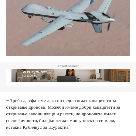
- Advertisement -
– Треба да сфатиме дека ни недостигаат капацитети за
откривање дронови. Можеби имаме добри капацитети за
откривање авиони ловци и ракети, но дроновите имаат
специфичности, бидејќи летаат многу ниско и се мали,
истакна Кубилиус за „Еурактив“.