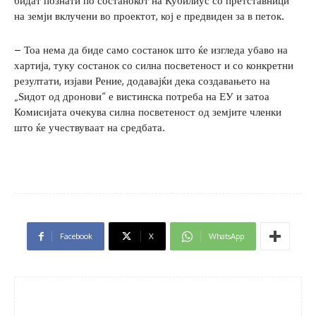
бидат познати по состанокот на Кубилиус со претставници
на земји вклучени во проектот, кој е предвиден за в петок.
– Тоа нема да биде само состанок што ќе изгледа убаво на
хартија, туку состанок со силна посветеност и со конкретни
резултати, изјави Рение, додавајќи дека создавањето на
„Ѕидот од дронови“ е вистинска потреба на ЕУ и затоа
Комисијата очекува силна посветеност од земјите членки
што ќе учествуваат на средбата.
Facebook
X
WhatsApp