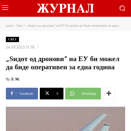
дома
Свет
„Ѕидот од дронови“ на ЕУ би можел да биде оперативен за една...
СВЕТ
24.09.2025 17:38
„Ѕидот од дронови“ на ЕУ би можел
да биде оперативен за една година
By
Л. М.
Facebook
X
WhatsApp