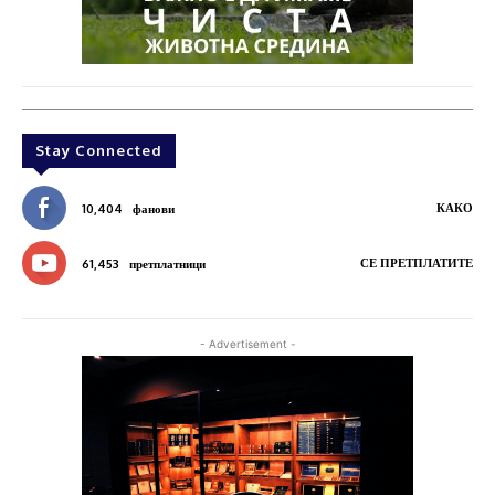
Stay Connected
КАКО
10,404
фанови
СЕ ПРЕТПЛАТИТЕ
61,453
претплатници
- Advertisement -