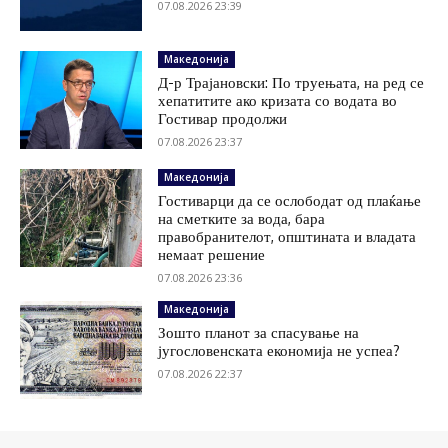
07.08.2026 23:39
Македонија
Д-р Трајановски: По труењата, на ред се
хепатитите ако кризата со водата во
Гостивар продолжи
07.08.2026 23:37
Македонија
Гостиварци да се ослободат од плаќање
на сметките за вода, бара
правобранителот, општината и владата
немаат решение
07.08.2026 23:36
Македонија
Зошто планот за спасување на
југословенската економија не успеа?
07.08.2026 22:37