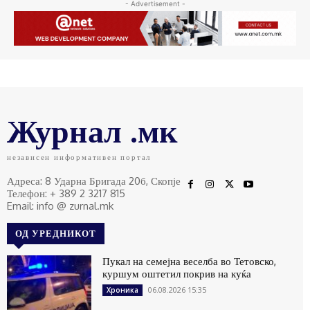
- Advertisement -
Журнал .мк
независен информативен портал
Адреса: 8 Ударна Бригада 20б, Скопје
Телефон: + 389 2 3217 815
Email: info @ zurnal.mk
ОД УРЕДНИКОТ
Пукал на семејна веселба во Тетовско,
куршум оштетил покрив на куќа
06.08.2026 15:35
Хроника