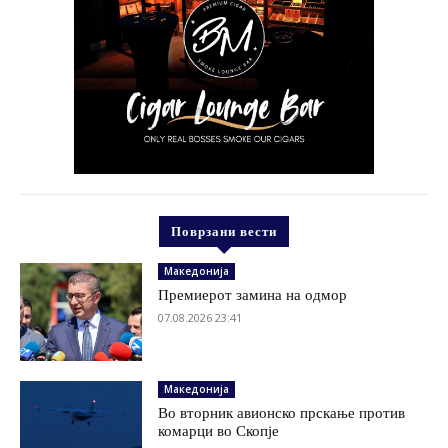
Поврзани вести
Македонија
Премиерот замина на одмор
07.08.2026 23:41
Македонија
Во вторник авионско прскање против
комарци во Скопје