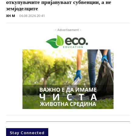
откупувачите пријавуваат субвенции, а не
земјоделците
XH M
-
06.08.2026 20:41
- Advertisement -
Stay Connected