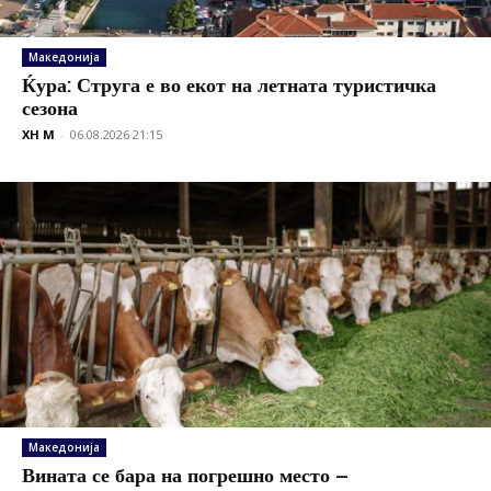
Македонија
Ќура: Струга е во екот на летната туристичка
сезона
XH M
-
06.08.2026 21:15
Македонија
Вината се бара на погрешно место –