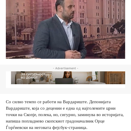
- Advertisement -
Со силно темпо се работи на Вардариште. Депонијата
Вардариште, која со децении е една од најголемите црни
точки на Скопје, полека, но, сигурно, заминува во историјата,
напиша попладнево скопскиот градоначалник Орце
Ѓорѓиевски на неговата фејсбук-страница.