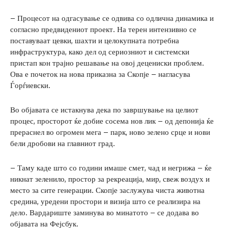
– Процесот на одгасување се одвива со одлична динамика и
согласно предвидениот проект. На терен интензивно се
поставуваат цевки, шахти и целокупната потребна
инфраструктура, како дел од сериозниот и системски
пристап кон трајно решавање на овој децениски проблем.
Ова е почеток на нова приказна за Скопје – нагласува
Ѓорѓиевски.
Во објавата се истакнува дека по завршување на целиот
процес, просторот ќе добие сосема нов лик – од депонија ќе
прераснел во огромен мега – парк, ново зелено срце и нови
бели дробови на главниот град.
– Таму каде што со години имаше смет, чад и негрижа – ќе
никнат зеленило, простор за рекреација, мир, свеж воздух и
место за сите генерации. Скопје заслужува чиста животна
средина, уредени простори и визија што се реализира на
дело. Вардариште заминува во минатото – се додава во
објавата на Фејсбук.