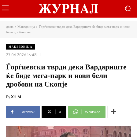
дома
Македонија
Ѓорѓиевски тврди дека Вардариште ќе биде мега-парк и нови
бели дробови на...
МАКЕДОНИЈА
27.06.2026 16:48
Ѓорѓиевски тврди дека Вардариште
ќе биде мега-парк и нови бели
дробови на Скопје
By
XH M
Facebook
X
WhatsApp