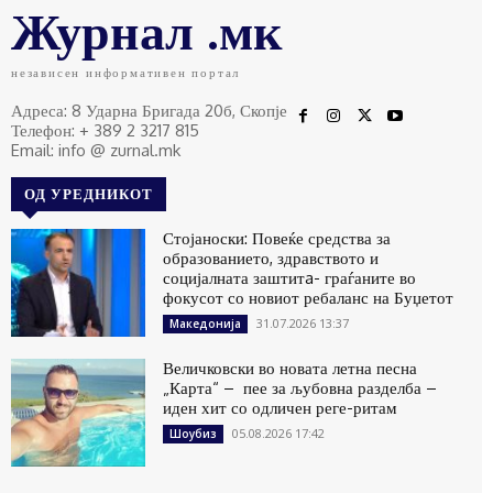
Журнал .мк
независен информативен портал
Адреса: 8 Ударна Бригада 20б, Скопје
Телефон: + 389 2 3217 815
Email: info @ zurnal.mk
ОД УРЕДНИКОТ
Стојаноски: Повеќе средства за
образованието, здравството и
социјалната заштитa- граѓаните во
фокусот со новиот ребаланс на Буџетот
31.07.2026 13:37
Македонија
Величковски во новата летна песна
„Карта“ – пее за љубовна разделба –
иден хит со одличен реге-ритам
05.08.2026 17:42
Шоубиз