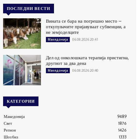
ПОСЛЕДНИ ВЕСТИ
Вината се бара на погрешно место –
откупувачите пријавуваат субвенции, а
не земјоделците
06.08.2026 20:41
Македонија
Дел од онколошката терапија пристигна,
другиот за два дена
06.08.2026 20:40
Македонија
КАТЕГОРИИ
Македонија
9489
Свет
1876
Регион
1426
Шоубиз
1333