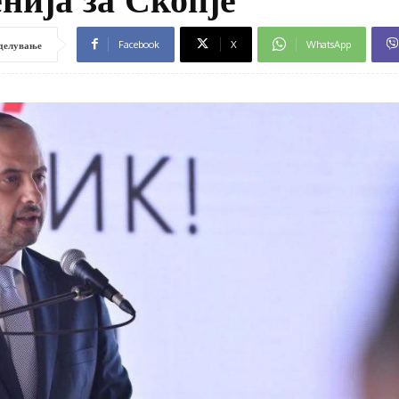
Facebook
X
WhatsApp
делување