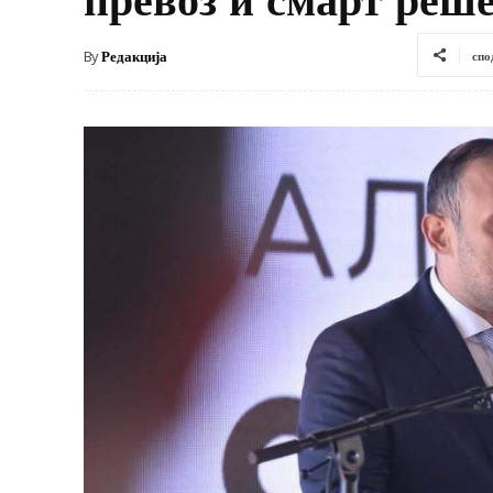
By
Редакција
спо