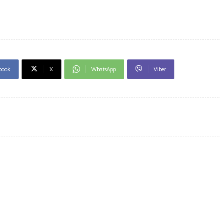
book
X
WhatsApp
Viber