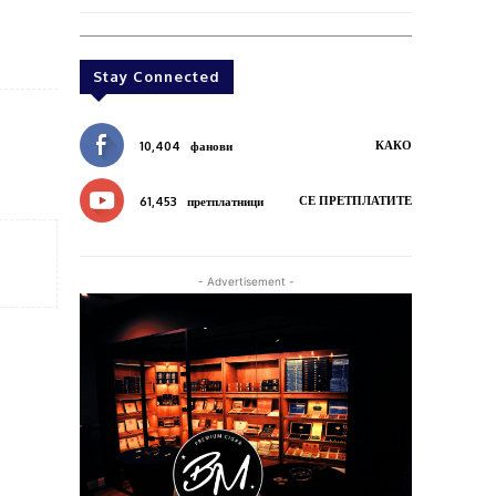
Stay Connected
КАКО
10,404
фанови
СЕ ПРЕТПЛАТИТЕ
61,453
претплатници
- Advertisement -