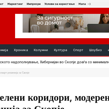
акт
Маркетинг
Импресум
Услови за користење
Мапа
омија
Хроника
Колумни
Култура
Спорт
Шоубиз
кото надополнување, Хибернијан во Скопје доаѓа со минималн
акедонија, а никој од власта не одговара
смарт решенија за Скопје
зелени коридори, модере
нија за Скопје