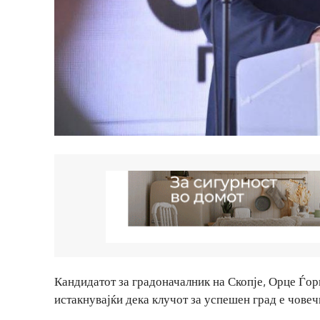
Кандидатот за градоначалник на Скопје, Орце Ѓорѓи
истакнувајќи дека клучот за успешен град е човеч