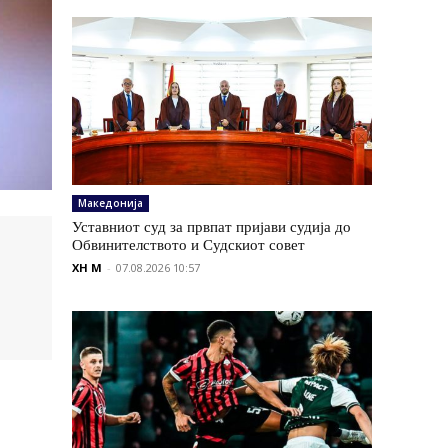
Македонија
Уставниот суд за првпат пријави судија до
Обвинителството и Судскиот совет
XH M
-
07.08.2026 10:57