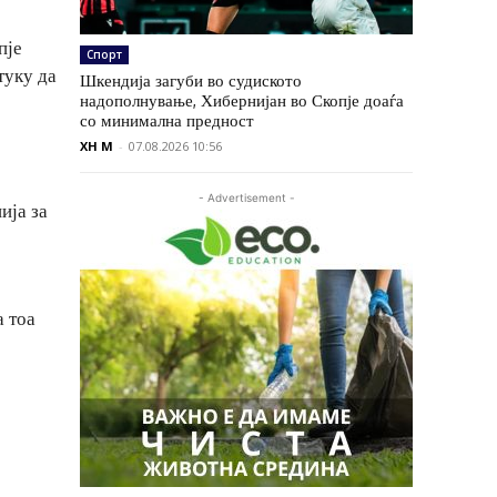
пје
Спорт
туку да
Шкендија загуби во судиското
надополнување, Хибернијан во Скопје доаѓа
со минимална предност
XH M
-
07.08.2026 10:56
- Advertisement -
ија за
а тоа