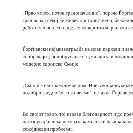
„Прво човек, потоа градоначалник“, порача Ѓорѓие
град во кој секој ќе живее достоинствено, безбедн
работи чесно и со срце, со конкретни мерки кои в
Ѓорѓиевски најави изградба на нови паркови и зел
сообраќајот, подобрување на училишта и поддршка
модерно европско Скопје.
„Скопје е наш заеднички дом. Ние, скопјани, може
подобро заедно ќе го живееме“, истакна Ѓорѓиевс
Во својот говор, тој изрази благодарност и до п
нагласувајќи дека неговата кампања е базирана н
секојдневни проблеми.