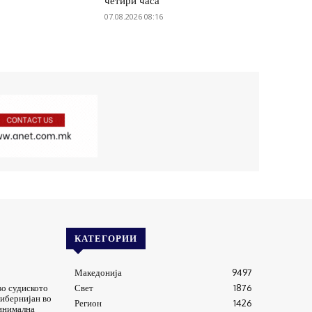
четири часа
07.08.2026 08:16
КАТЕГОРИИ
Македонија
9497
во судиското
Свет
1876
ибернијан во
Регион
1426
минимална