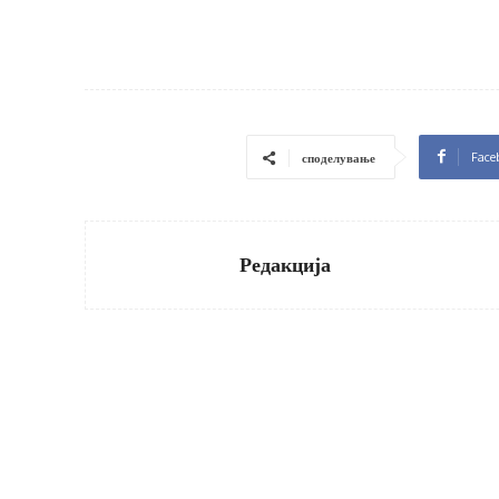
Face
споделување
Редакција