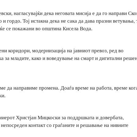
вски, нагласувајќи дека неговата мисија е да го направи Ско
о и гордо. Тој истакна дека не сака да дава празни ветувања, 
еќе се покажани во општина Кисела Вода.
ени коридори, модернизација на јавниот превоз, ред во
 за младите, како и воведување на смарт и дигитални решен
ме да направиме промена. Доаѓа време на работа, време ког
ки.
ремиерот Христјан Мицкоски за поддршката и довербата,
а непосреден контакт со граѓаните и решавање на нивните