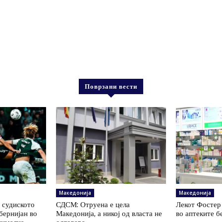
Поврзани вести
Македонија
Македонија
 судиското
СДСМ: Отруена е цела
Лекот Фостер
бернијан во
Македонија, а никој од власта не
во аптеките б