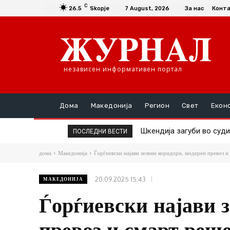
C
26.5
Skopje
7 August, 2026
За нас
Конт
независен информативен портал
Дома
Македонија
Регион
Свет
Екон
Шкендија загуби во судис
СДСМ: Отруена е цела М
ПОСЛЕДНИ ВЕСТИ
дома
Македонија
Ѓорѓиевски најави зелени коридори, модерен превоз и 
20.09.2025 15:43
МАКЕДОНИЈА
Ѓорѓиевски најави 
превоз и смарт реше