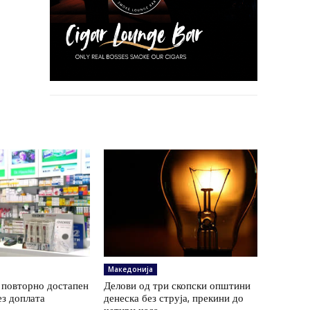
Македонија
 повторно достапен
Делови од три скопски општини
ез доплата
денеска без струја, прекини до