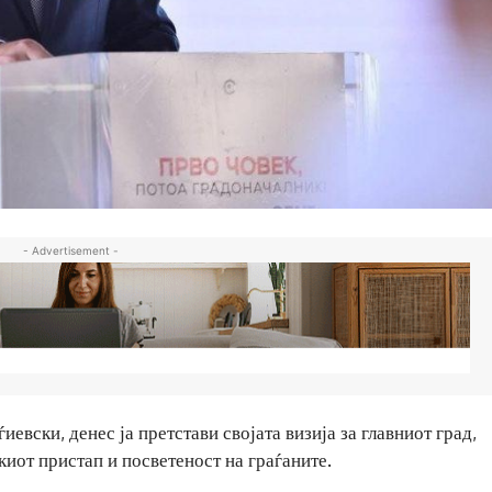
- Advertisement -
евски, денес ја претстави својата визија за главниот град,
киот пристап и посветеност на граѓаните.