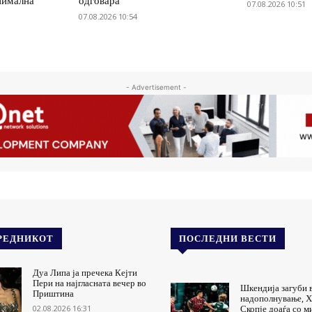
нимална
одговара
07.08.2026 10:51
07.08.2026 10:54
- Advertisement -
РЕДНИКОТ
ПОСЛЕДНИ ВЕСТИ
Дуа Липа ја пречека Кејти
Пери на најгласната вечер во
Шкендија загуби 
Приштина
надополнување, Х
02.08.2026 16:31
Скопје доаѓа со 