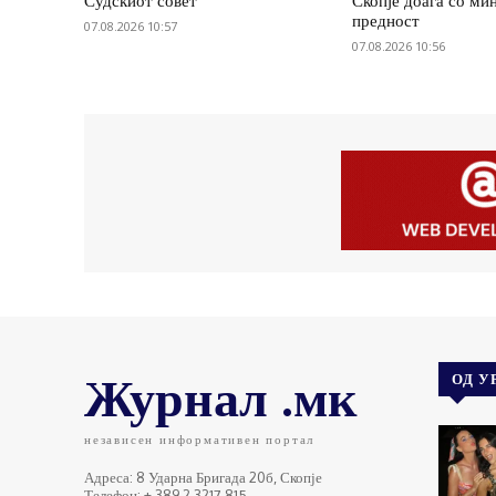
Судскиот совет
Скопје доаѓа со ми
предност
07.08.2026 10:57
07.08.2026 10:56
Журнал .мк
ОД У
независен информативен портал
Адреса: 8 Ударна Бригада 20б, Скопје
Телефон: + 389 2 3217 815