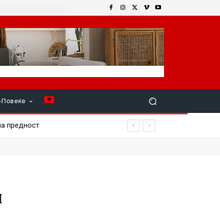
+Повеќе
а предност
н