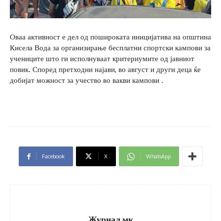
Оваа активност е дел од пошироката иницијатива на општина
Кисела Вода за организирање бесплатни спортски кампови за
учениците што ги исполнуваат критериумите од јавниот
повик. Според претходни најави, во август и други деца ќе
добијат можност за учество во вакви кампови .
Facebook
X
WhatsApp
Журнал.мк