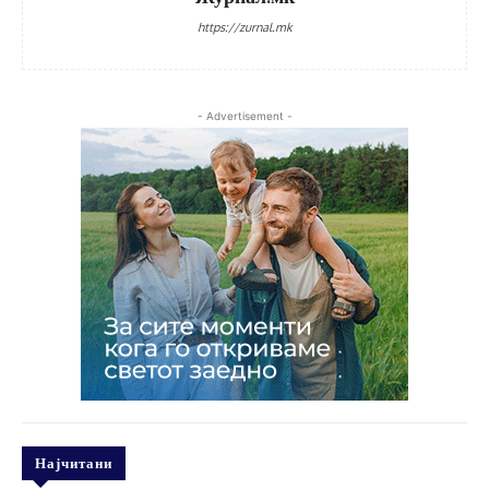
https://zurnal.mk
- Advertisement -
Најчитани