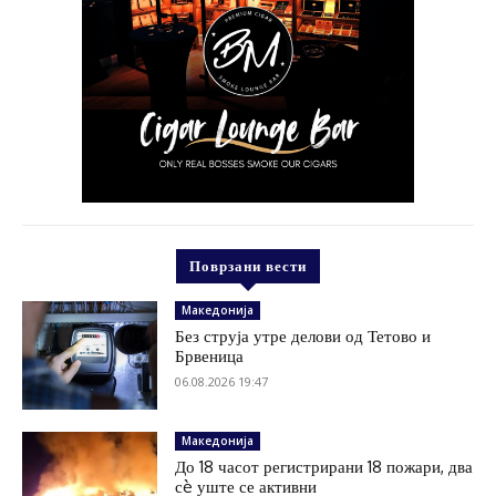
Поврзани вести
Македонија
Без струја утре делови од Тетово и
Брвеница
06.08.2026 19:47
Македонија
До 18 часот регистрирани 18 пожари, два
сè уште се активни