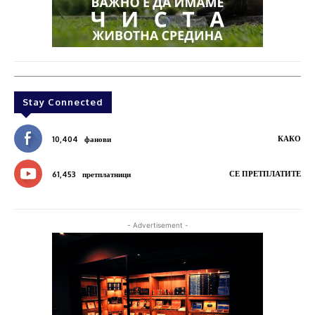
Stay Connected
КАКО
10,404
фанови
СЕ ПРЕТПЛАТИТЕ
61,453
претплатници
- Advertisement -