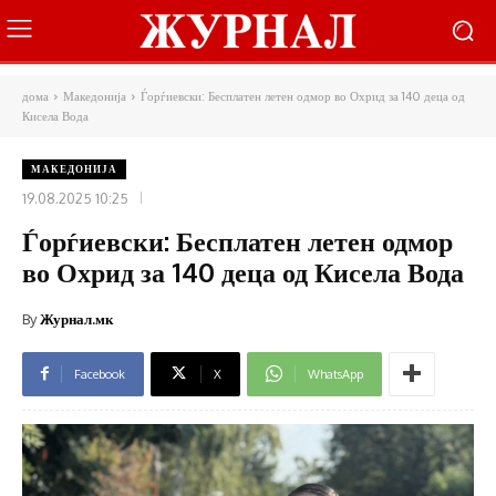
дома
Македонија
Ѓорѓиевски: Бесплатен летен одмор во Охрид за 140 деца од
Кисела Вода
МАКЕДОНИЈА
19.08.2025 10:25
Ѓорѓиевски: Бесплатен летен одмор
во Охрид за 140 деца од Кисела Вода
By
Журнал.мк
Facebook
X
WhatsApp