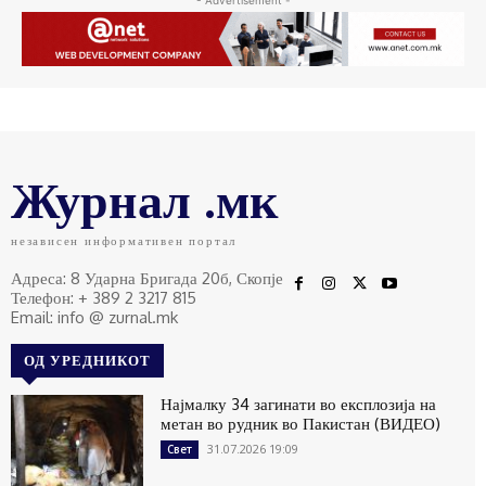
Журнал .мк
независен информативен портал
Адреса: 8 Ударна Бригада 20б, Скопје
Телефон: + 389 2 3217 815
Email: info @ zurnal.mk
ОД УРЕДНИКОТ
Најмалку 34 загинати во експлозија на
метан во рудник во Пакистан (ВИДЕО)
31.07.2026 19:09
Свет