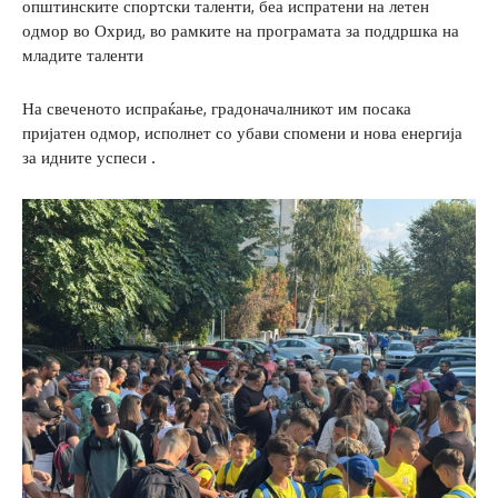
општинските спортски таленти, беа испратени на летен
одмор во Охрид, во рамките на програмата за поддршка на
младите таленти
На свеченото испраќање, градоначалникот им посака
пријатен одмор, исполнет со убави спомени и нова енергија
за идните успеси .