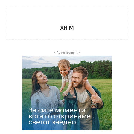
XH M
- Advertisement -