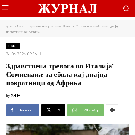
дома
Свет
Здравствена тревога во Италија: Сомневање за ебола кај двајца
повратници од Африка
СВЕТ
26.05.2026 09:35
Здравствена тревога во Италија:
Сомневање за ебола кај двајца
повратници од Африка
By
XH M
Facebook
X
WhatsApp