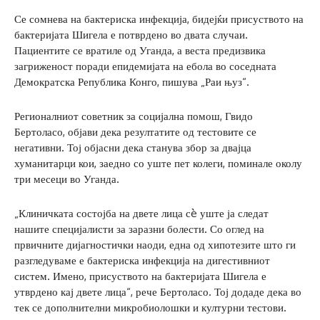
Се сомнева на бактериска инфекција, бидејќи присуството на
бактеријата Шигела е потврдено во двата случаи.
Пациентите се вратиле од Уганда, а веста предизвика
загриженост поради епидемијата на ебола во соседната
Демократска Република Конго, пишува „Раи њуз“.
Регионалниот советник за социјална помош, Гвидо
Бертоласо, објави дека резултатите од тестовите се
негативни. Тој објасни дека станува збор за двајца
хуманитарци кои, заедно со уште пет колеги, поминале околу
три месеци во Уганда.
„Клиничката состојба на двете лица сè уште ја следат
нашите специјалисти за заразни болести. Со оглед на
првичните дијагностички наоди, една од хипотезите што ги
разгледуваме е бактериска инфекција на дигестивниот
систем. Имено, присуството на бактеријата Шигела е
утврдено кај двете лица“, рече Бертоласо. Тој додаде дека во
тек се дополнителни микробиолошки и културни тестови.