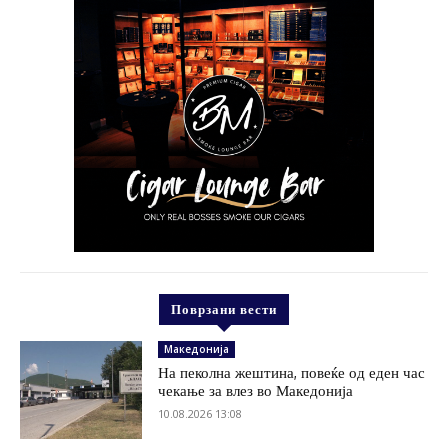
Поврзани вести
Македонија
На пеколна жештина, повеќе од еден час
чекање за влез во Македонија
10.08.2026 13:08