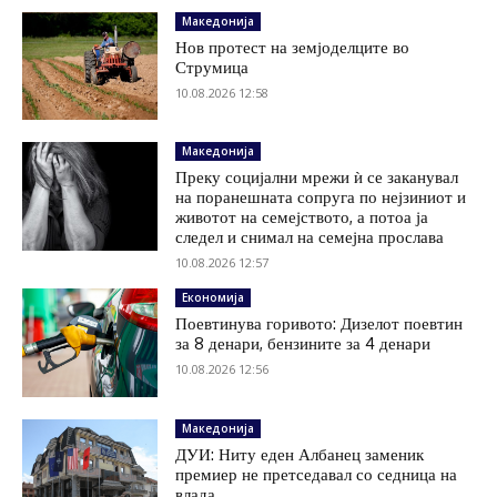
Македонија
Нов протест на земјоделците во
Струмица
10.08.2026 12:58
Македонија
Преку социјални мрежи ѝ се заканувал
на поранешната сопруга по нејзиниот и
животот на семејството, а потоа ја
следел и снимал на семејна прослава
10.08.2026 12:57
Економија
Поевтинува горивото: Дизелот поевтин
за 8 денари, бензините за 4 денари
10.08.2026 12:56
Македонија
ДУИ: Ниту еден Албанец заменик
премиер не претседавал со седница на
влада