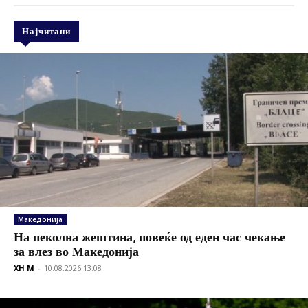
Најчитани
Македонија
На пеколна жештина, повеќе од еден час чекање
за влез во Македонија
XH M
-
10.08.2026 13:08