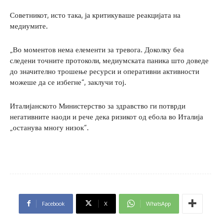
Советникот, исто така, ја критикуваше реакцијата на
медиумите.
„Во моментов нема елементи за тревога. Доколку беа
следени точните протоколи, медиумската паника што доведе
до значително трошење ресурси и оперативни активности
можеше да се избегне“, заклучи тој.
Италијанското Министерство за здравство ги потврди
негативните наоди и рече дека ризикот од ебола во Италија
„останува многу низок“.
Facebook
X
WhatsApp