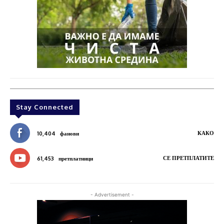
Stay Connected
КАКО
10,404
фанови
СЕ ПРЕТПЛАТИТЕ
61,453
претплатници
- Advertisement -