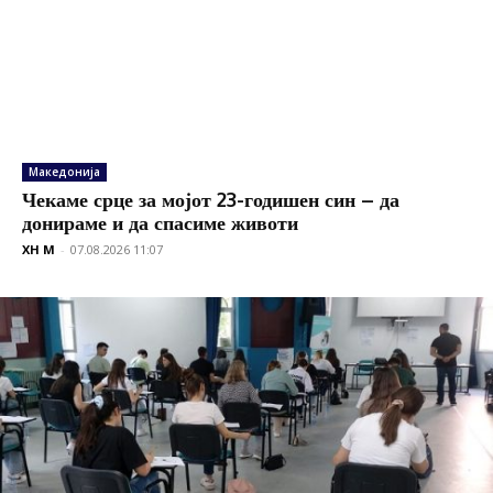
Македонија
Чекаме срце за мојот 23-годишен син – да
донираме и да спасиме животи
XH M
-
07.08.2026 11:07