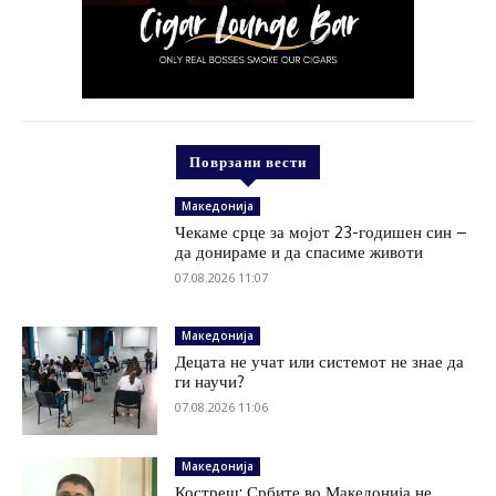
Поврзани вести
Македонија
Чекаме срце за мојот 23-годишен син –
да донираме и да спасиме животи
07.08.2026 11:07
Македонија
Децата не учат или системот не знае да
ги научи?
07.08.2026 11:06
Македонија
Костреш: Србите во Македонија не