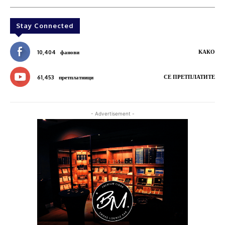
Stay Connected
КАКО
10,404
фанови
СЕ ПРЕТПЛАТИТЕ
61,453
претплатници
- Advertisement -