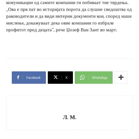
комуникации од самите компании ги побиваат тие тврдења.
„Ова е прв пат во историјата порота да слушне сведоштва од
раководители и да види интерни документи кои, според наше
мислење, докажуваат дека овие компании го избрале
профитот пред децата“, рече Џозеф Ван Зант во март.
Facebook
X
WhatsApp
Л. М.