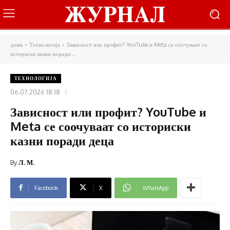
дома
Технологија
Зависност или профит? YouTube и Meta се соочуваат со
историски казни поради...
ТЕХНОЛОГИЈА
06.07.2026 18:18
Зависност или профит? YouTube и
Meta се соочуваат со историски
казни поради деца
By
Л. М.
Facebook
X
WhatsApp