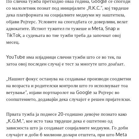
По слична тужба претходно оваа година, Google се спогоди
со малолетник познат под иницијалите „R.K.C.“, кој тврдеше
дека платформата на социјалните медиуми му наштетила,
објави Ројтерс. Условите на спогодбата се доверливи, велат
адвокатите. Истиот тужител ги тужеше и Meta, Snap и
TikTok, а судењата во тие тужби треба да започнат овој
месец.
YouTube има илјадници слични тужби што се во тек, па
затоа овој последен случај е тест за многуте што доаѓаат.
„Нашиот фокус останува на создавање производи соодветни
на возраста и родителски контроли што го исполнуваат тоа
ветување“, изјави портпаролот на Google за Ројтерс во
соопштението, додавајќи дека случајот е решен пријателски.
Првата тужба ја поднесе 20-годишно девојче познато како
„K.G.M.“, кое исто така тврдеше дека е оштетено од
зависноста што ја создаваат социјалните медиуми. Го доби
случајот и доби 6 милиони долари отштета, при што Meta