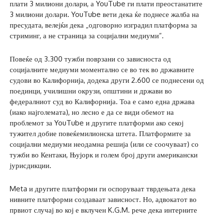
плати 3 милиони долари, а YouTube ги плати преостанатите
3 милиони долари. YouTube вети дека ќе поднесе жалба на
пресудата, велејќи дека „одговорно изградил платформа за
стриминг, а не страница за социјални медиуми“.
Повеќе од 3.300 тужби поврзани со зависноста од
социјалните медиуми моментално се во тек во државните
судови во Калифорнија, додека други 2.600 се поднесени од
поединци, училишни окрузи, општини и држави во
федералниот суд во Калифорнија. Тоа е само една држава
(иако најголемата), но лесно е да се види обемот на
проблемот за YouTube и другите платформи ако секој
тужител добие повеќемилионска штета. Платформите за
социјални медиуми неодамна решија (или се соочуваат) со
тужби во Кентаки, Њујорк и голем број други американски
јурисдикции.
Meta и другите платформи ги оспоруваат тврдењата дека
нивните платформи создаваат зависност. Но, адвокатот во
првиот случај во кој е вклучен K.G.M. рече дека интерните