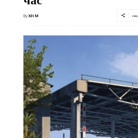
By
XH M
спо