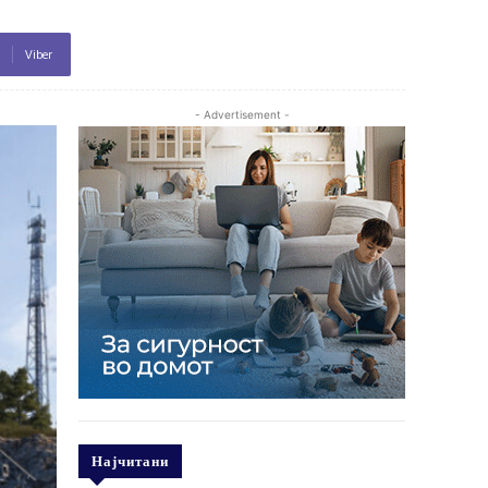
Viber
- Advertisement -
Најчитани