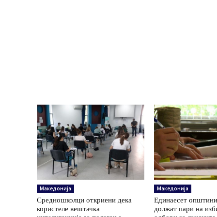
Македонија
Македонија
Средношколци откриени дека
Единаесет општини
користеле вештачка
должат пари на изб