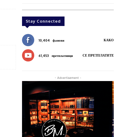
Stay Connected
КАКО
10,404
фанови
СЕ ПРЕТПЛАТИТЕ
61,453
претплатници
- Advertisement -