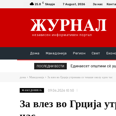
C
25.8
Skopje
7 August, 2026
За нас
Конта
независен информативен портал
Дома
Македонија
Регион
Свет
Екон
Единаесет општини сè уште
Повторно скок на цената
ПОСЛЕДНИ ВЕСТИ
дома
Македонија
За влез во Грција утринава се чекаше околу еден час
09.06.2026 10:50
МАКЕДОНИЈА
За влез во Грција у
час