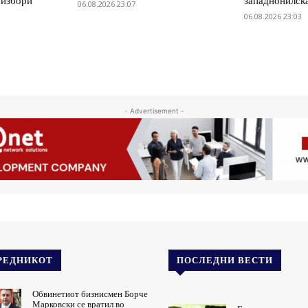
 избори
западнонилск
06.08.2026 23:07
06.08.2026 23:03
- Advertisement -
РЕДНИКОТ
ПОСЛЕДНИ ВЕСТИ
Обвинетиот бизнисмен Борче
Марковски се вратил во