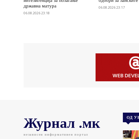
интелигенција за полагање
одбори за ланските
државна матура
06.08.2026 23:17
06.08.2026 23:18
Журнал .мк
ОД У
независен информативен портал