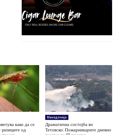
Македонија
ветува како да се
Драматична состојба во
 ризиците од
Тетовско: Пожарникарите дневно