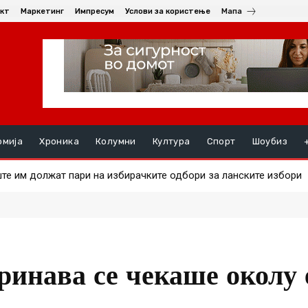
кт
Маркетинг
Импресум
Услови за користење
Мапа
омија
Хроника
Колумни
Култура
Спорт
Шоубиз
 им должат пари на избирачките одбори за ланските избори
 на златото
тринава се чекаше околу 