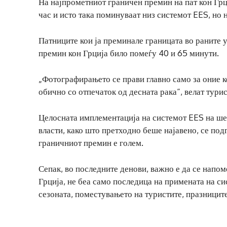
На најпрометниот граничен премин на пат кон Грц
час и исто така поминуваат низ системот EES, но н
Патниците кои ја преминале границата во раните 
премин кон Грција било помеѓу 40 и 65 минути.
„Фотографирањето се прави главно само за оние к
обично со отпечаток од десната рака“, велат турис
Целосната имплементација на системот EES на шен
власти, како што претходно беше најавено, се под
граничниот премин е голем.
Сепак, во последните денови, важно е да се напо
Грција, не беа само последица на примената на си
сезоната, поместувањето на туристите, празниците