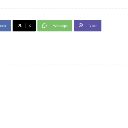
book
X
WhatsApp
Viber