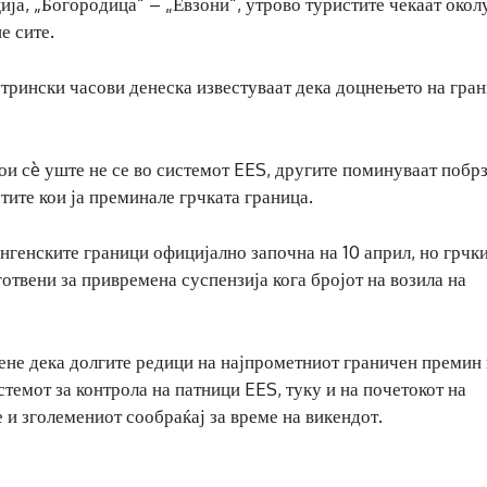
ија, „Богородица“ – „Евзони“, утрово туристите чекаат окол
е сите.
утрински часови денеска известуваат дека доцнењето на гра
ои сè уште не се во системот EES, другите поминуваат побрз
тите кои ја преминале грчката граница.
генските граници официјално започна на 10 април, но грчк
готвени за привремена суспензија кога бројот на возила на
мене дека долгите редици на најпрометниот граничен премин
стемот за контрола на патници EES, туку и на почетокот на
 и зголемениот сообраќај за време на викендот.