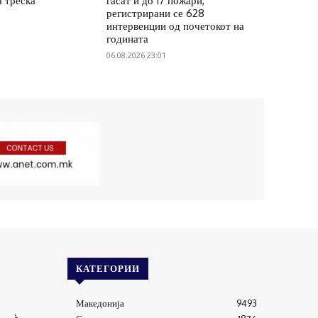
а треска
гасат и до 17 пожари,
регистрирани се 628
интервенции од почетокот на
годината
06.08.2026 23:01
КАТЕГОРИИ
Македонија
9493