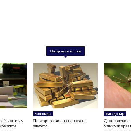
Поврзани вести
Економија
Македонија
 сè уште им
Повторно скок на цената на
Даниловски со
ирачките
златото
минимизираат