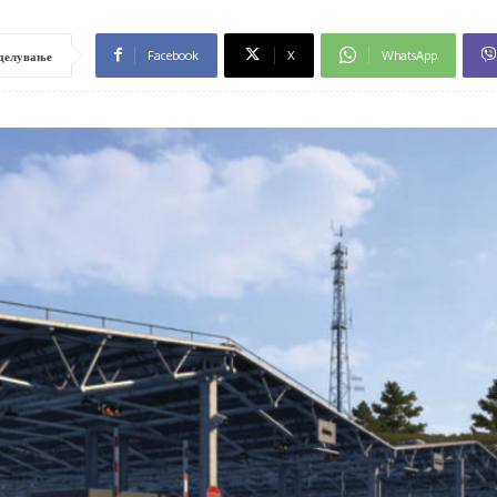
Facebook
X
WhatsApp
делување