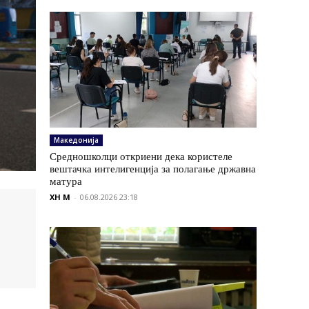
Македонија
Средношколци откриени дека користеле
вештачка интелигенција за полагање државна
матура
XH M
-
06.08.2026 23:18