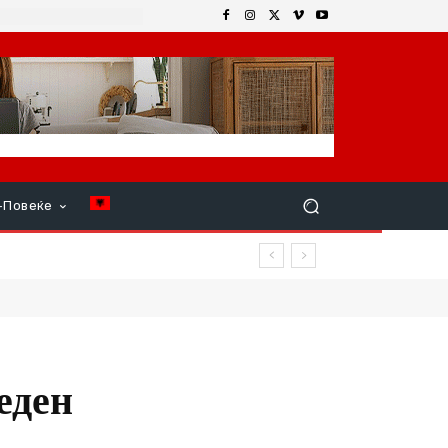
+Повеќе
еден