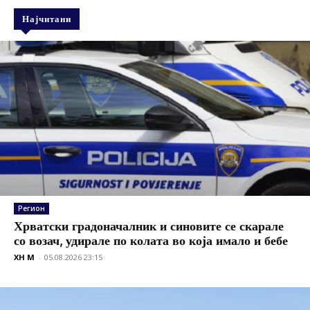
Најчитани
Регион
Хрватски градоначалник и синовите се скарале
со возач, удирале по колата во која имало и бебе
XH M
-
05.08.2026 23:15