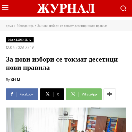
дома
Македонија
За нови избори се токмат десетици нови правила
МАКЕДОНИЈА
12.06.2026 23:19
За нови избори се токмат десетици
нови правила
By
XH M
Facebook
X
WhatsApp