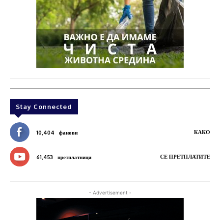
Stay Connected
КАКО
10,404
фанови
СЕ ПРЕТПЛАТИТЕ
61,453
претплатници
- Advertisement -