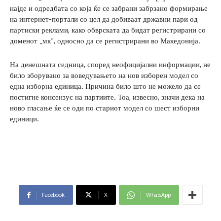
најде и одредбата со која ќе се забрани забрзано формирање
на интернет-портали со цел да добиваат државни пари од
партиски реклами, како обврската да бидат регистрирани со
доменот „мк“, односно да се регистрирани во Македонија.
На денешната седница, според неофицијални информации, не
било зборувано за воведувањето на нов изборен модел со
една изборна единица. Причина било што не можело да се
постигне консензус на партиите. Тоа, извесно, значи дека на
ново гласање ќе се оди по стариот модел со шест изборни
единици.
Facebook
X
WhatsApp