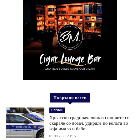
Поврзани вести
Регион
Хрватски градоначалник и синовите се
скарале со возач, удирале по колата во
која имало и бебе
05.08.2026 23:15