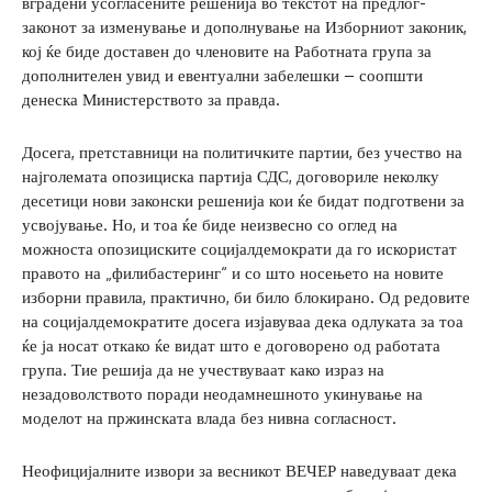
вградени усогласените решенија во текстот на предлог-
законот за изменување и дополнување на Изборниот законик,
кој ќе биде доставен до членовите на Работната група за
дополнителен увид и евентуални забелешки – соопшти
денеска Министерството за правда.
Досега, претставници на политичките партии, без учество на
најголемата опозициска партија СДС, договориле неколку
десетици нови законски решенија кои ќе бидат подготвени за
усвојување. Но, и тоа ќе биде неизвесно со оглед на
можноста опозициските социјалдемократи да го искористат
правото на „филибастеринг“ и со што носењето на новите
изборни правила, практично, би било блокирано. Од редовите
на социјалдемократите досега изјавуваа дека одлуката за тоа
ќе ја носат откако ќе видат што е договорено од работата
група. Тие решија да не учествуваат како израз на
незадоволството поради неодамнешното укинување на
моделот на пржинската влада без нивна согласност.
Неофицијалните извори за весникот ВЕЧЕР наведуваат дека