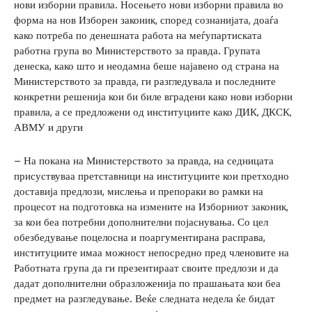
нови изборни правила. Носењето нови изборни правила во
форма на нов Изборен законик, според сознанијата, доаѓа
како потреба по денешната работа на меѓупартиската
работна група во Министерството за правда. Групата
денеска, како што и неодамна беше најавено од страна на
Министерството за правда, ги разгледувала и последните
конкретни решенија кои би биле вградени како нови изборни
правила, а се предложени од институциите како ДИК, ДКСК,
АВМУ и други
– На покана на Министерството за правда, на седницата
присуствуваа претставници на институциите кои претходно
доставија предлози, мислења и препораки во рамки на
процесот на подготовка на измените на Изборниот законик,
за кои беа потребни дополнителни појаснувања. Со цел
обезбедување поцелосна и поаргументирана расправа,
институциите имаа можност непосредно пред членовите на
Работната група да ги презентираат своите предлози и да
дадат дополнителни образложенија по прашањата кои беа
предмет на разгледување. Веќе следната недела ќе бидат