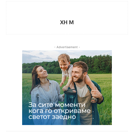
XH M
- Advertisement -