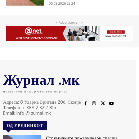
05.08.2026 22:24
- Advertisement -
Журнал .мк
независен информативен портал
Адреса: 8 Ударна Бригада 20б, Скопје
Телефон: + 389 2 3217 815
Email: info @ zurnal.mk
ОД УРЕДНИКОТ
Струмичките пожарникари спасија