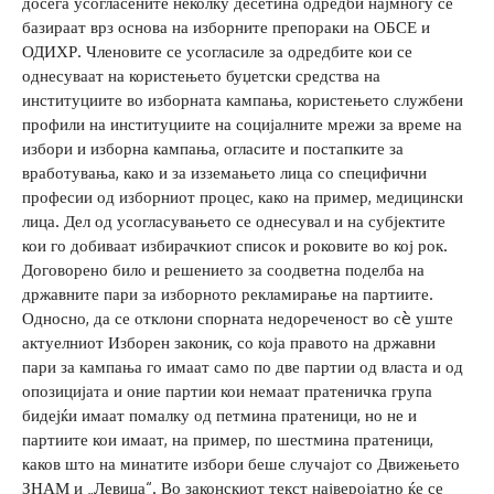
досега усогласените неколку десетина одредби најмногу се
базираат врз основа на изборните препораки на ОБСЕ и
ОДИХР. Членовите се усогласиле за одредбите кои се
однесуваат на користењето буџетски средства на
институциите во изборната кампања, користењето службени
профили на институциите на социјалните мрежи за време на
избори и изборна кампања, огласите и постапките за
вработувања, како и за изземањето лица со специфични
професии од изборниот процес, како на пример, медицински
лица. Дел од усогласувањето се однесувал и на субјектите
кои го добиваат избирачкиот список и роковите во кој рок.
Договорено било и решението за соодветна поделба на
државните пари за изборното рекламирање на партиите.
Односно, да се отклони спорната недореченост во сè уште
актуелниот Изборен законик, со која правото на државни
пари за кампања го имаат само по две партии од власта и од
опозицијата и оние партии кои немаат пратеничка група
бидејќи имаат помалку од петмина пратеници, но не и
партиите кои имаат, на пример, по шестмина пратеници,
каков што на минатите избори беше случајот со Движењето
ЗНАМ и „Левица“. Во законскиот текст најверојатно ќе се