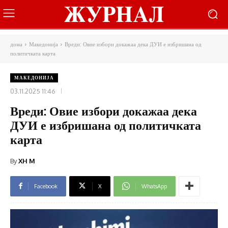
дома
Македонија
Вреди: Овие избори докажаа дека ДУИ е избришана од
политичката карта
МАКЕДОНИЈА
03.11.2025 11:46
Вреди: Овие избори докажаа дека
ДУИ е избришана од политичката
карта
By
XH M
Facebook
X
WhatsApp