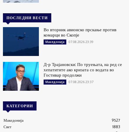
ПОСЛЕДНИ ВЕСТИ
Во вторник авионско прскање против
комарци во Скопје
07.08.2026 23:39
Македонија
Д-р Трајановски: По труењата, на ред се
хепатитите ако кризата со водата во
Гостивар продолжи
07.08.2026 23:37
Македонија
КАТЕГОРИИ
Македонија
9527
Свет
1883