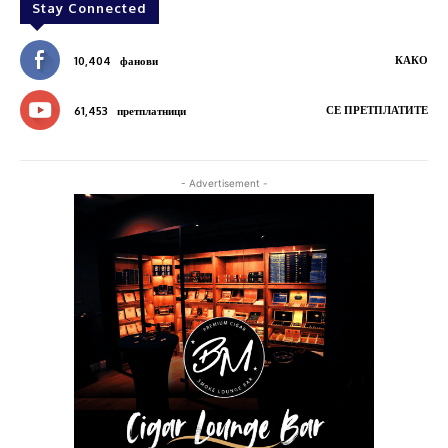
Stay Connected
КАКО
10,404
фанови
СЕ ПРЕТПЛАТИТЕ
61,453
претплатници
- Advertisement -