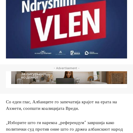
- Advertisement -
Со еден глас, Албанците го запечатија крајот на ерата на
Ахмети, соопшти коалицијата Вреди.
„Изборите што ги нарекоа „референдум“ завршија како
политички суд против оние што го држеа албанскиот народ