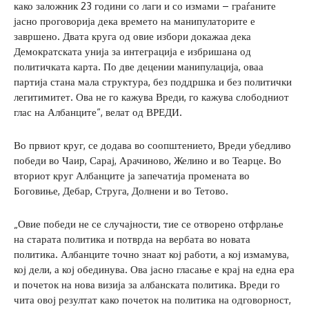
како заложник 23 години со лаги и со измами – граѓаните
јасно проговорија дека времето на манипулаторите е
завршено. Двата круга од овие избори докажаа дека
Демократската унија за интеграција е избришана од
политичката карта. По две децении манипулација, оваа
партија стана мала структура, без поддршка и без политички
легитимитет. Ова не го кажува Вреди, го кажува слободниот
глас на Албанците“, велат од ВРЕДИ.
Во првиот круг, се додава во соопштението, Вреди убедливо
победи во Чаир, Сарај, Арачиново, Желино и во Теарце. Во
вториот круг Албанците ја запечатија промената во
Боговиње, Дебар, Струга, Долнени и во Тетово.
„Овие победи не се случајности, тие се отворено отфрлање
на старата политика и потврда на вербата во новата
политика. Албанците точно знаат кој работи, а кој измамува,
кој дели, а кој обединува. Ова јасно гласање е крај на една ера
и почеток на нова визија за албанската политика. Вреди го
чита овој резултат како почеток на политика на одговорност,