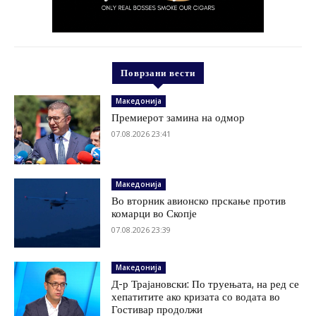
Поврзани вести
Македонија
Премиерот замина на одмор
07.08.2026 23:41
Македонија
Во вторник авионско прскање против
комарци во Скопје
07.08.2026 23:39
Македонија
Д-р Трајановски: По труењата, на ред се
хепатитите ако кризата со водата во
Гостивар продолжи