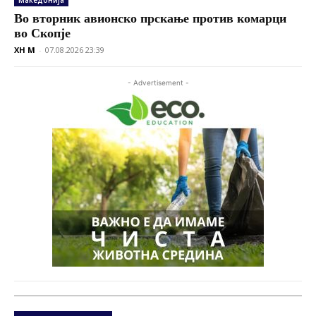
Македонија
Во вторник авионско прскање против комарци
во Скопје
XH M
-
07.08.2026 23:39
- Advertisement -