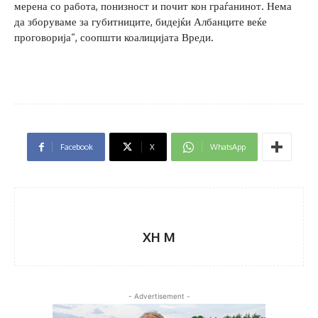
мерена со работа, понизност и почит кон граѓанинот. Нема
да зборуваме за губитниците, бидејќи Албанците веќе
проговорија“, соопшти коалицијата Вреди.
Facebook
X
WhatsApp
XH M
- Advertisement -