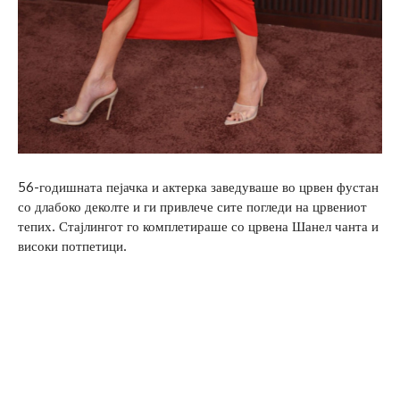
56-годишната пејачка и актерка заведуваше во црвен фустан
со длабоко деколте и ги привлече сите погледи на црвениот
тепих. Стајлингот го комплетираше со црвена Шанел чанта и
високи потпетици.