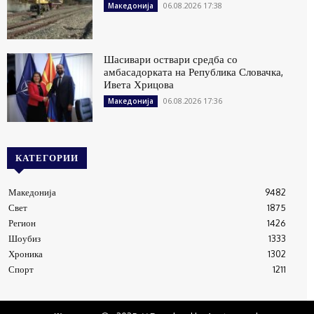
06.08.2026 17:38
Македонија
Шасивари оствари средба со
амбасадорката на Република Словачка,
Ивета Хрицова
06.08.2026 17:36
Македонија
КАТЕГОРИИ
Македонија
9482
Свет
1875
Регион
1426
Шоубиз
1333
Хроника
1302
Спорт
1211