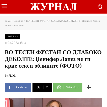
дома
Шоубиз
ВО ТЕСЕН ФУСТАН СО ДЛАБОКО ДЕКОЛТЕ: Џенифер Лопез
не ги крие секси...
ШОУБИЗ
11.05.2026 18:14
ВО ТЕСЕН ФУСТАН СО ДЛАБОКО
ДЕКОЛТЕ: Џенифер Лопез не ги
крие секси облините (ФОТО)
By
Л. М.
Facebook
X
WhatsApp