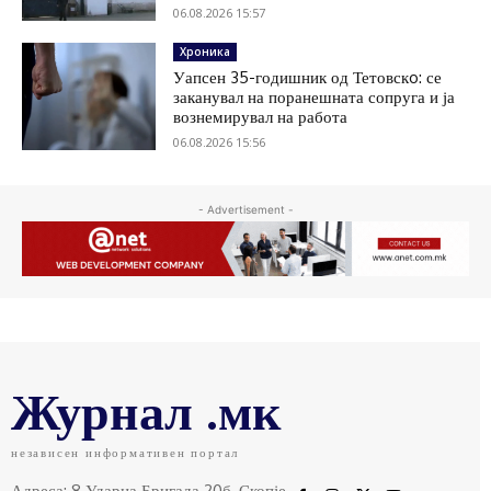
06.08.2026 15:57
Хроника
Уапсен 35-годишник од Тетовскo: се
заканувал на поранешната сопруга и ја
вознемирувал на работа
06.08.2026 15:56
- Advertisement -
Журнал .мк
независен информативен портал
Адреса: 8 Ударна Бригада 20б, Скопје