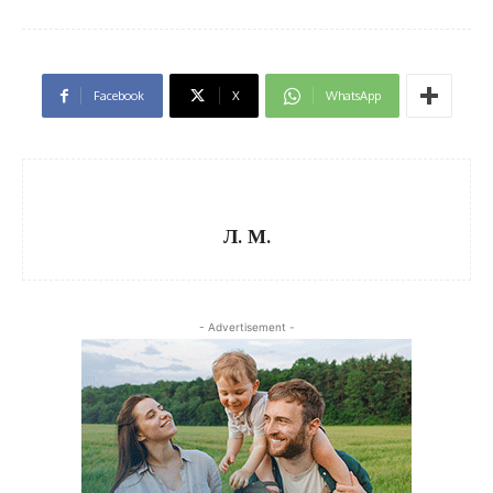
Facebook
X
WhatsApp
Л. М.
- Advertisement -