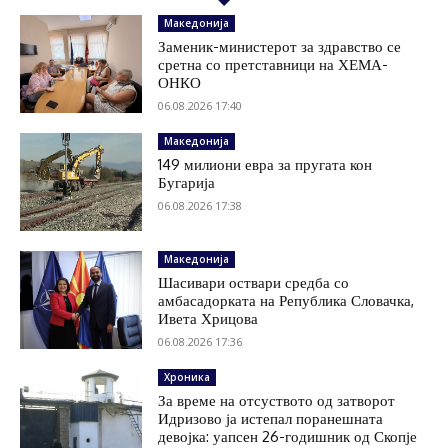
Македонија
Заменик-министерот за здравство се
сретна со претставници на ХЕМА-
ОНКО
06.08.2026 17:40
Македонија
149 милиони евра за пругата кон
Бугарија
06.08.2026 17:38
Македонија
Шасивари оствари средба со
амбасадорката на Република Словачка,
Ивета Хрицова
06.08.2026 17:36
Хроника
За време на отсуството од затворот
Идризово ја истепал поранешната
девојка: уапсен 26-годишник од Скопје