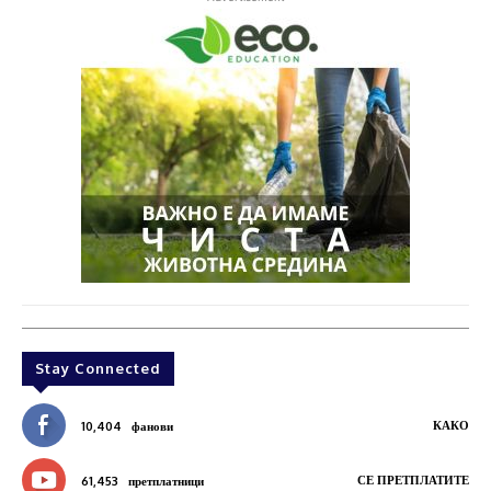
Stay Connected
КАКО
10,404
фанови
СЕ ПРЕТПЛАТИТЕ
61,453
претплатници