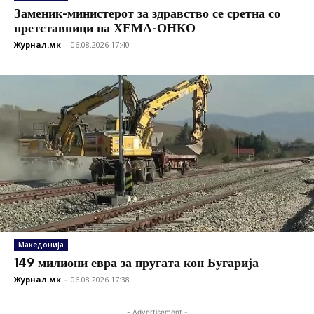
Заменик-министерот за здравство се сретна со
претставници на ХЕМА-ОНКО
Журнал.мк
-
06.08.2026 17:40
Македонија
149 милиони евра за пругата кон Бугарија
Журнал.мк
-
06.08.2026 17:38
- Advertisement -