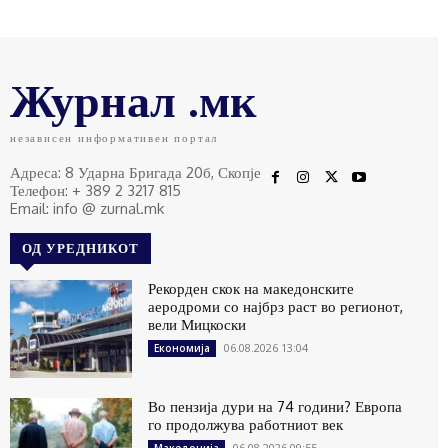
Журнал .мк
независен информативен портал
Адреса: 8 Ударна Бригада 20б, Скопје
Телефон: + 389 2 3217 815
Email: info @ zurnal.mk
ОД УРЕДНИКОТ
Рекорден скок на македонските
аеродроми со најбрз раст во регионот,
вели Мицкоски
06.08.2026 13:04
Економија
Во пензија дури на 74 години? Европа
го продолжува работниот век
06.08.2026 09:55
Македонија