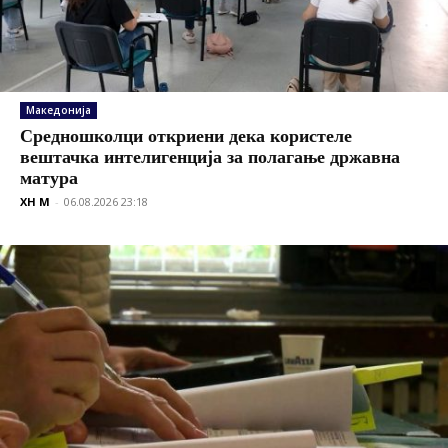
Македонија
Средношколци откриени дека користеле
вештачка интелигенција за полагање државна
матура
XH M
-
06.08.2026 23:18