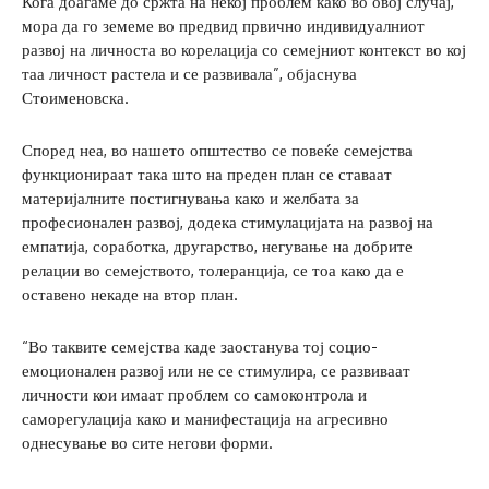
Кога доаѓаме до сржта на некој проблем како во овој случај,
мора да го земеме во предвид првично индивидуалниот
развој на личноста во корелација со семејниот контекст во кој
таа личност растела и се развивала”, објаснува
Стоименовска.
Според неа, во нашето општество се повеќе семејства
функционираат така што на преден план се ставаат
материјалните постигнувања како и желбата за
професионален развој, додека стимулацијата на развој на
емпатија, соработка, другарство, негување на добрите
релации во семејството, толеранција, се тоа како да е
оставено некаде на втор план.
“Во таквите семејства каде заостанува тој социо-
емоционален развој или не се стимулира, се развиваат
личности кои имаат проблем со самоконтрола и
саморегулација како и манифестација на агресивно
однесување во сите негови форми.