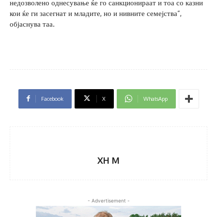
недозволено однесување ќе го санкционираат и тоа со казни
кои ќе ги засегнат и младите, но и нивните семејства”,
објаснува таа.
Facebook
X
WhatsApp
XH M
- Advertisement -