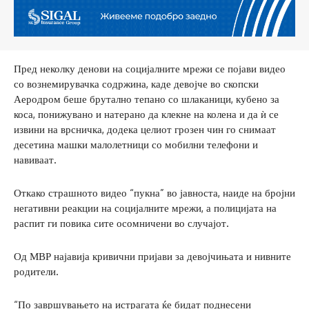
Пред неколку денови на социјалните мрежи се појави видео
со вознемирувачка содржина, каде девојче во скопски
Аеродром беше брутално тепано со шлаканици, кубено за
коса, понижувано и натерано да клекне на колена и да ѝ се
извини на врсничка, додека целиот грозен чин го снимаат
десетина машки малолетници со мобилни телефони и
навиваат.
Откако страшното видео “пукна” во јавноста, наиде на бројни
негативни реакции на социјалните мрежи, а полицијата на
распит ги повика сите осомничени во случајот.
Од МВР најавија кривични пријави за девојчињата и нивните
родители.
“По завршувањето на истрагата ќе бидат поднесени