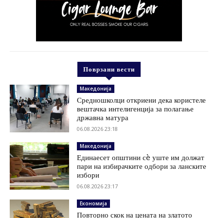
Поврзани вести
Македонија
Средношколци откриени дека користеле
вештачка интелигенција за полагање
државна матура
06.08.2026 23:18
Македонија
Единаесет општини сè уште им должат
пари на избирачките одбори за ланските
избори
06.08.2026 23:17
Економија
Повторно скок на цената на златото