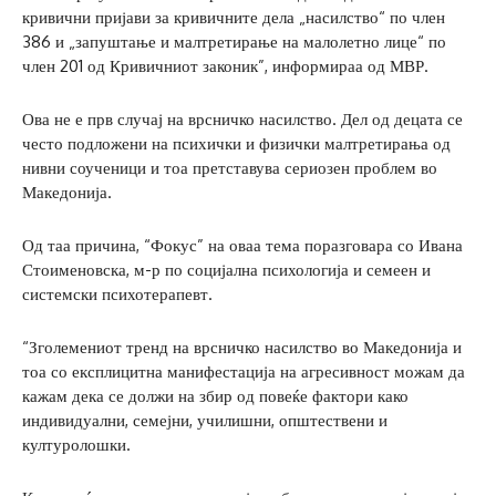
кривични пријави за кривичните дела „насилство“ по член
386 и „запуштање и малтретирање на малолетно лице“ по
член 201 од Кривичниот законик”, информираа од МВР.
Ова не е прв случај на врсничко насилство. Дел од децата се
често подложени на психички и физички малтретирања од
нивни соученици и тоа претставува сериозен проблем во
Македонија.
Од таа причина, “Фокус” на оваа тема поразговара со Ивана
Стоименовска, м-р по социјална психологија и семеен и
системски психотерапевт.
“Зголемениот тренд на врсничко насилство во Македонија и
тоа со експлицитна манифестација на агресивност можам да
кажам дека се должи на збир од повеќе фактори како
индивидуални, семејни, училишни, општествени и
културолошки.