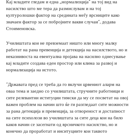
Кај младите гледам и една ,,нормализција” на тој вид на
насилство што ме тера да размислувам и на тој
културолошки фактор на средината меѓу врсниците како
значаен фактор за се побројните вакви случаи”, додава
Стоименовска.
Училиштата кои не превземаат ништо или многу малку
работат на рана превенција и детекција на насилството, но и
неказнивоста на евентуална пројава на насилно однесување
кај младите создава еден простор или клима за развој и
нормализација на истото.
“Државата пред се треба да го вклучи црвениот аларм на
оваа тема и заедно со училиштата, стручните работници и
сите релевантни иституции тимски да му се посветат на овој
важен проблем на начин што ќе ги разгледаат сите можности
за рана детекција и превенција, за отвореност и достапност
на сите психолози во училиштата за сите деца кои на било
каков начин се засегнати од врсничкото насилство, но и
конечно да проработат и инситуциите кои таквото