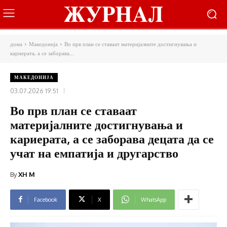
дома
Македонија
Во прв план се ставаат материјалните достигнувања и
кариерата, а се заборава...
МАКЕДОНИЈА
03.07.2026 19:51
Во прв план се ставаат
материјалните достигнувања и
кариерата, а се заборава децата да се
учат на емпатија и другарство
By
XH M
Facebook
X
WhatsApp