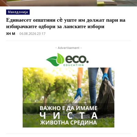
Македонија
Единаесет општини сè уште им должат пари на
избирачките одбори за ланските избори
XH M
-
06.08.2026 23:17
- Advertisement -