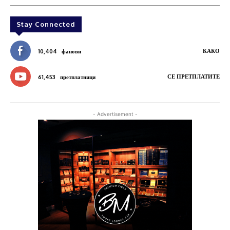
Stay Connected
КАКО
10,404
фанови
СЕ ПРЕТПЛАТИТЕ
61,453
претплатници
- Advertisement -