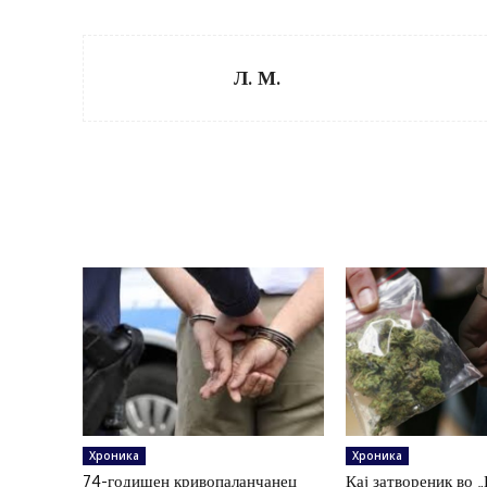
Л. М.
Хроника
Хроника
74-годишен кривопаланчанец
Кај затвореник во 