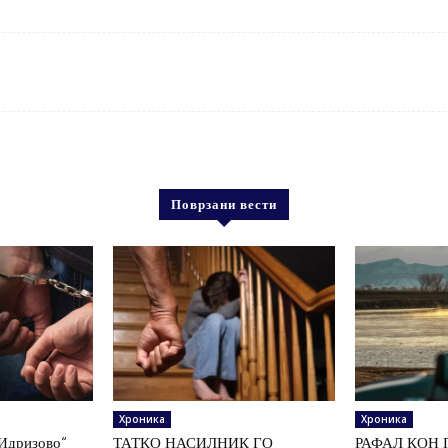
Поврзани вести
Хроника
Хроника
„Идризово“
ТАТКО НАСИЛНИК ГО
РАФАЛ КОН 