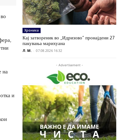
 во
Хроника
Кај затвореник во „Идризово“ пронајдени 27
фера,
пакувања марихуана
етни
Л. М.
-
07.08.2026 16:32
- Advertisement -
е на
отка и
кои