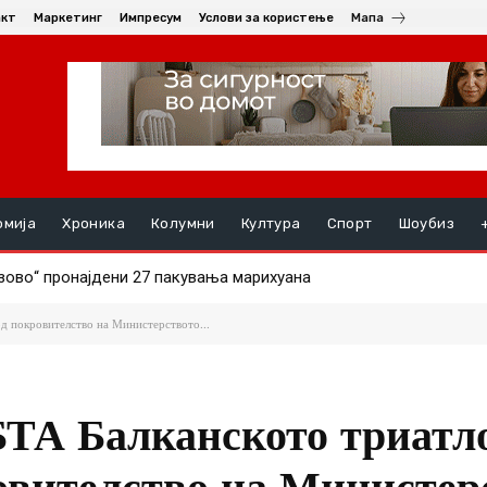
акт
Маркетинг
Импресум
Услови за користење
Мапа
омија
Хроника
Колумни
Култура
Спорт
Шоубиз
во“ пронајдени 27 пакувања марихуана
НАЛ СИНОТ (19) ПО СКАЛИ, момчето се здобило со тешки п
д покровителство на Министерството...
БТА Балканското триатл
овителство на Министер