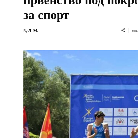
за спорт
By
Л. М.
спо