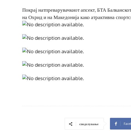
Покрај натпреварувачкиот апсект, БТА Балканскот
на Охрид и на Македонија како атрактивна спортс
Face
споделување