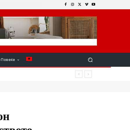
+Повеќе
овреди
он
ството