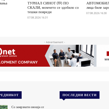
увања
ТУРНАЛ СИНОТ (19) ПО
АВТОМОБИЛ 
СКАЛИ, момчето се здобило со
лица биле зар
тешки повреди
07.08.2026 16:30
07.08.2026 16:31
- Advertisement -
РЕДНИКОТ
ПОСЛЕДНИ ВЕСТИ
Со замрзнати овошја се