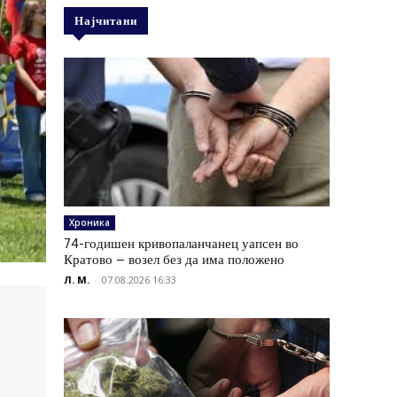
Најчитани
Хроника
74-годишен кривопаланчанец уапсен во
Кратово – возел без да има положено
Л. М.
-
07.08.2026 16:33