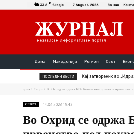
C
33.6
Skopje
7 August, 2026
За нас
Конт
независен информативен портал
Дома
Македонија
Регион
Свет
Екон
Кај затвореник во „Идризо
ТАТКО НАСИЛНИК ГО ТУР
ПОСЛЕДНИ ВЕСТИ
дома
Спорт
Во Охрид се одржа БТА Балканското триатлон првенство по
14.06.2026 15:43
СПОРТ
Во Охрид се одржа 
првенство под покр