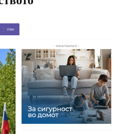
Viber
- Advertisement -