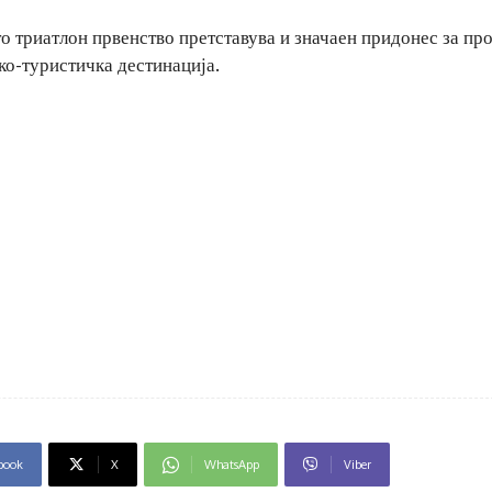
о триатлон првенство претставува и значаен придонес за пр
ко-туристичка дестинација.
book
X
WhatsApp
Viber