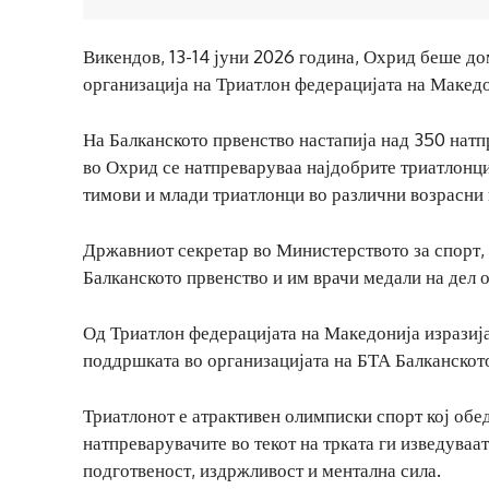
Викендов, 13-14 јуни 2026 година, Охрид беше д
организација на Триатлон федерацијата на Македо
На Балканското првенство настапија над 350 натп
во Охрид се натпреваруваа најдобрите триатлонци
тимови и млади триатлонци во различни возрасни 
Државниот секретар во Министерството за спорт,
Балканското првенство и им врачи медали на дел 
Од Триатлон федерацијата на Македонија изразија
поддршката во организацијата на БТА Балканскот
Триатлонот е атрактивен олимписки спорт кој обе
натпреварувачите во текот на трката ги изведува
подготвеност, издржливост и ментална сила.