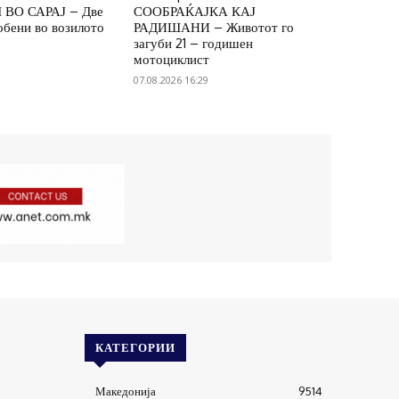
ВО САРАЈ – Две
СООБРАЌАЈКА КАЈ
обени во возилото
РАДИШАНИ – Животот го
загуби 21 – годишен
мотоциклист
07.08.2026 16:29
КАТЕГОРИИ
Македонија
9514