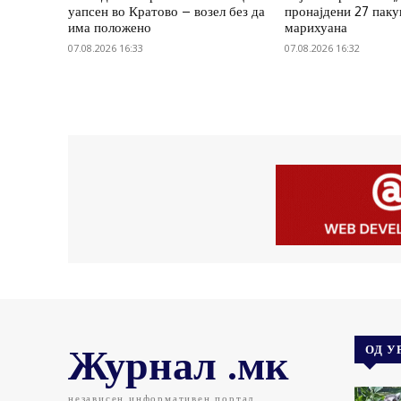
уапсен во Кратово – возел без да
пронајдени 27 пак
има положено
марихуана
07.08.2026 16:33
07.08.2026 16:32
Журнал .мк
ОД У
независен информативен портал