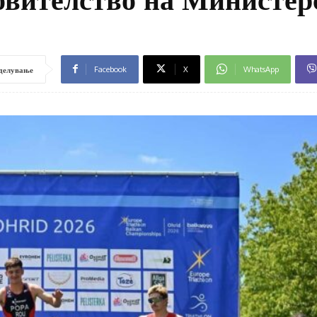
Facebook
X
WhatsApp
делување