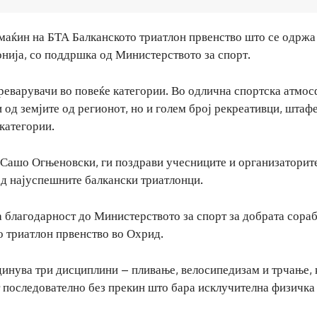
омаќин на БТА Балканското триатлон првенство што се одржа
нија, со поддршка од Министерството за спорт.
реварувачи во повеќе категории. Во одлична спортска атмос
 од земјите од регионот, но и голем број рекреативци, штаф
категории.
 Сашо Огњеновски, ги поздрави учесниците и организаторит
од најуспешните балкански триатлонци.
 благодарност до Министерството за спорт за добрата сораб
о триатлон првенство во Охрид.
динува три дисциплини – пливање, велосипедизам и трчање, 
ат последователно без прекин што бара исклучителна физичка