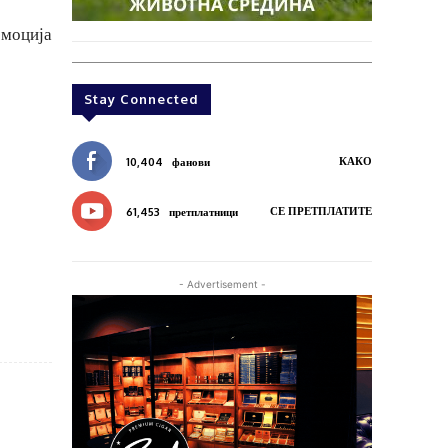
омоција
Stay Connected
КАКО
10,404
фанови
СЕ ПРЕТПЛАТИТЕ
61,453
претплатници
- Advertisement -