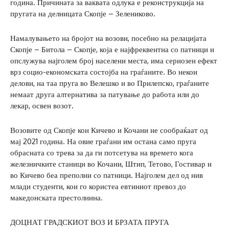
година. Причината за ваквата одлука е реконструкција на
пругата на делницата Скопје – Зелениково.
Намалувањето на бројот на возови, посебно на релацијата
Скопје – Битола – Скопје, која е најфреквентна со патници и
опслужува најголем број населени места, има сериозен ефект
врз социо-економската состојба на граѓаните. Во некои
делови, на таа пруга во Велешко и во Прилепско, граѓаните
немаат друга алтернатива за патување до работа или до
лекар, освен возот.
Возовите од Скопје кон Кичево и Кочани не сообраќаат од
мај 2021 година. На овие граѓани им остана само пруга
обрасната со трева за да ги потсетува на времето кога
железничките станици во Кочани, Штип, Тетово, Гостивар и
во Кичево беа преполни со патници. Најголем дел од нив
млади студенти, кои го користеа евтиниот превоз до
македонската престолнина.
ДОЦНАТ ГРАДСКИОТ ВОЗ И БРЗАТА ПРУГА