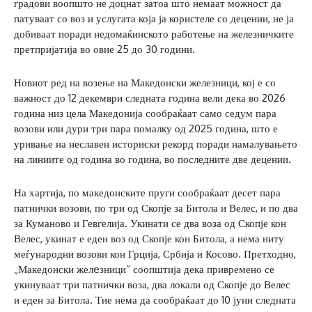
градови воопшто не доцнат затоа што немаат можност да
патуваат со воз и услугата која ја користеле со децении, не ја
добиваат поради недомаќинското работење на железничките
претпријатија во овие 25 до 30 години.
Новиот ред на возење на Македонски железници, кој е со
важност до 12 декември следната година вели дека во 2026
година низ цела Македонија сообраќаат само седум пара
возови или дури три пара помалку од 2025 година, што е
уривање на неславен историски рекорд поради намалувањето
на линиите од година во година, во последните две децении.
На хартија, по македонските пруги сообраќаат десет пара
патнички возови, по три од Скопје за Битола и Велес, и по два
за Куманово и Гевгелија. Укинати се два воза од Скопје кон
Велес, укинат е еден воз од Скопје кон Битола, а нема ниту
меѓународни возови кон Грција, Србија и Косово. Претходно,
„Македонски желeзници“ соопштија дека привремено се
укинуваат три патнички воза, два локали од Скопје до Велес
и еден за Битола. Тие нема да сообраќаат до 10 јуни следната