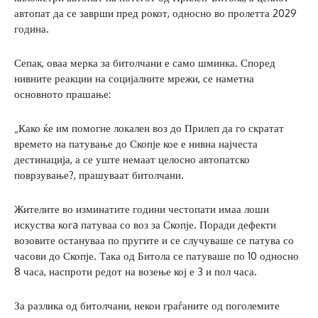
автопат да се заврши пред рокот, односно во пролетта 2029
година.
Сепак, оваа мерка за битолчани е само шминка. Според
нивните реакции на социјалните мрежи, се наметна
основното прашање:
„Како ќе им помогне локален воз до Прилеп да го скратат
времето на патување до Скопје кое е нивна најчеста
дестинација, а се уште немаат целосно автопатско
поврзување?, прашуваат битолчани.
Жителите во изминатите години честопати имаа лоши
искуства когa патуваа со воз за Скопје. Поради дефекти
возовите остануваа по пругите и се случуваше се патува со
часови до Скопје. Така од Битола се патуваше по 10 односно
8 часа, наспроти редот на возење кој е 3 и пол часа.
За разлика од битолчани, некои граѓаните од поголемите