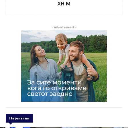
XH M
- Advertisement -
Најчитани