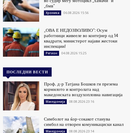
во судир меѓу мотоцикл „хамачи“ и
„бмв“
06.08.2026 15:56
Хроника
„ОВА Е НЕДОЗВОЛИВО“: Осум
работници живееле во контејнер од 14
квадрати, министерот најави жестоки
инспекции!
04.08.2026 15:25
Регион
ПОСЛЕДНИ ВЕСТИ
Проф. д-р Татјана Бошков ги презема
кормилото и контролата над
македонската воздухопловна навигација
08.08.2026 23:16
Македонија
Симболот на ќор-сокакот станува
симбол на отворен комуникациски канал
08.08.2026 23:14
Македонија