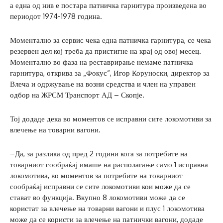
а една од нив е постара патничка гарнитура произведена во
периодот 1974-1978 година.
Моментално за сервис чека една патничка гарнитура, се чека
резервен дел кој треба да пристигне на крај од овој месец.
Моментално во фаза на реставрирање немаме патничка
гарнитура, открива за „Фокус“, Игор Коруноски, директор за
Влеча и одржување на возни средства и член на управен
одбор на ЖРСМ Транспорт АД – Скопје.
Тој додаде дека во моментов се исправни сите локомотиви за
влечење на товарни вагони.
–Да, за разлика од пред 2 години кога за потребите на
товарниот сообраќај имаше на располагање само 1 исправна
локомотива, во моментов за потребите на товарниот
сообраќај исправни се сите локомотиви кои може да се
стават во функција. Вкупно 8 локомотиви може да се
користат за влечење на товарни вагони и плус 1 локомотива
може да се користи за влечење на патнички вагони, додаде