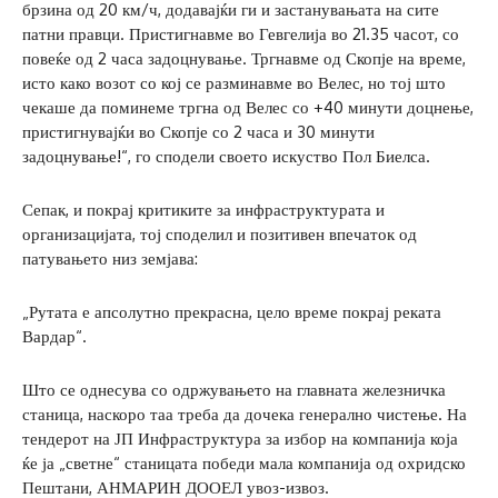
брзина од 20 км/ч, додавајќи ги и застанувањата на сите
патни правци. Пристигнавме во Гевгелија во 21.35 часот, со
повеќе од 2 часа задоцнување. Тргнавме од Скопје на време,
исто како возот со кој се разминавме во Велес, но тој што
чекаше да поминеме тргна од Велес со +40 минути доцнење,
пристигнувајќи во Скопје со 2 часа и 30 минути
задоцнување!“, го сподели своето искуство Пол Биелса.
Сепак, и покрај критиките за инфраструктурата и
организацијата, тој споделил и позитивен впечаток од
патувањето низ земјава:
„Рутата е апсолутно прекрасна, цело време покрај реката
Вардар“.
Што се однесува со одржувањето на главната железничка
станица, наскоро таа треба да дочека генерално чистење. На
тендерот на ЈП Инфраструктура за избор на компанија која
ќе ја „светне“ станицата победи мала компанија од охридско
Пештани, АНМАРИН ДООЕЛ увоз-извоз.