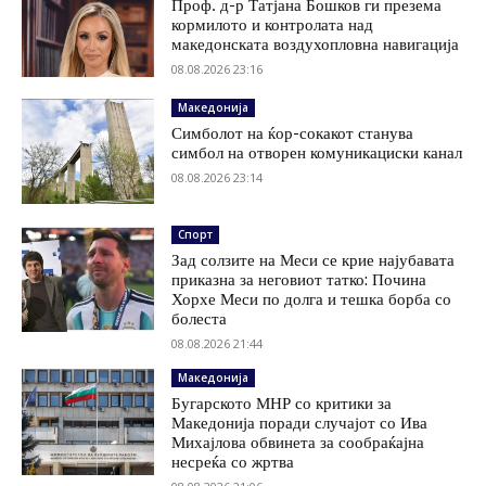
Проф. д-р Татјана Бошков ги презема
кормилото и контролата над
македонската воздухопловна навигација
08.08.2026 23:16
Македонија
Симболот на ќор-сокакот станува
симбол на отворен комуникациски канал
08.08.2026 23:14
Спорт
Зад солзите на Меси се крие најубавата
приказна за неговиот татко: Почина
Хорхе Меси по долга и тешка борба со
болеста
08.08.2026 21:44
Македонија
Бугарското МНР со критики за
Македонија поради случајот со Ива
Михајлова обвинета за сообраќајна
несреќа со жртва