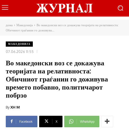
дома
Македонија
Во македонски воз се докажува теоријата на релативноста:
Обичниот граѓанин го доживува...
МАКЕДОНИЈА
07.06.2026 11:55
Во македонски воз се докажува
теоријата на релативноста:
Обичниот граѓанин го доживува
времето побавно, политичарот
побрзо
By
XH M
Facebook
X
WhatsApp