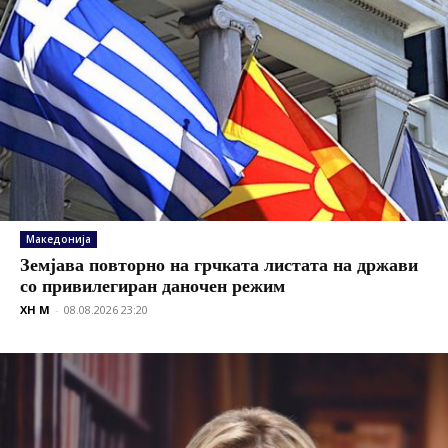
Македонија
Земјава повторно на грчката листата на држави
со привилегиран даночен режим
XH M
-
08.08.2026 23:20