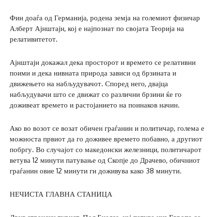
Фин доаѓа од Германија, родена земја на големиот физичар
Алберт Ајнштајн, кој е најпознат по својата Теорија на
релативитетот.
Ајнштајн докажал дека просторот и времето се релативни
поими и дека нивната природа зависи од брзината и
движењето на набљудувачот. Според него, двајца
набљудувачи што се движат со различни брзини ќе го
доживеат времето и растојанието на поинаков начин.
Ако во возот се возат обичен граѓанин и политичар, голема е
можноста првиот да го доживее времето побавно, а другиот
побргу. Во случајот со македонски железници, политичарот
ветува 12 минути патување од Скопје до Драчево, обичниот
граѓанин овие 12 минути ги доживува како 38 минути.
НЕЧИСТА ГЛАВНА СТАНИЦА