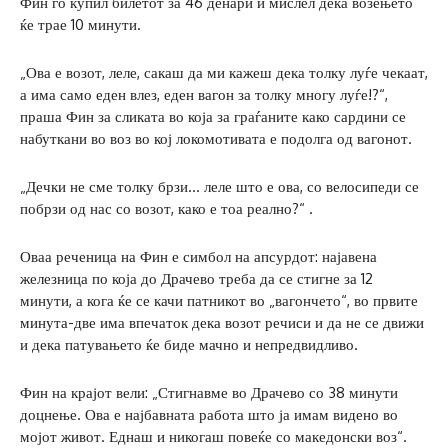
Фин го купил билетот за 46 денари и мислел дека возењето
ќе трае 10 минути.
„Ова е возот, леле, сакаш да ми кажеш дека толку луѓе чекаат,
а има само еден влез, еден вагон за толку многу луѓе!?“,
праша Фин за сликата во која за граѓаните како сардини се
набуткани во воз во кој локомотивата е подолга од вагонот.
„Дечки не сме толку брзи… леле што е ова, со велосипеди се
побрзи од нас со возот, како е тоа реално?“ .
Оваа реченица на Фин е симбол на апсурдот: најавена
железница по која до Драчево треба да се стигне за 12
минути, а кога ќе се качи патникот во „вагончето“, во првите
минута-две има впечаток дека возот речиси и да не се движи
и дека патувањето ќе биде мачно и непредвидливо.
Фин на крајот вели: „Стигнавме во Драчево со 38 минути
доцнење. Ова е најбавната работа што ја имам видено во
мојот живот. Еднаш и никогаш повеќе со македонски воз“.