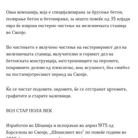
Оваа компанија, која е специјализирана за брусење бетон,
полирање бетон и бетонирање, за нешто повеќе од 35 илјади
евра ќе изврши екстерно чистење на железничката станица
во Скопје.
Во чистењето е вклучено чистење на екстериерниот дел на
железничката станица, вклучително и горниот дел на
бетонската конструкција, натстрешниците на пероните,
покривните делови од плексиглас, кои, всушност, беа симбол
на постземјотресниот период на Скопје.
Ќе се чистат подовите, ѕидовите, ќе се отстранат цртежите,
графитите и старите налепници.
ВОЗ СТАР ПОЛА ВЕК
Изработен во Шпанија и испорачан во април 1975 од
Барселона во Скопје, „Шпанскиот воз“ по повеќе години во