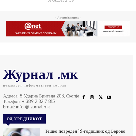
08.08.2026 21:06
- Advertisement -
Журнал .мк
независен информативен портал
Адреса: 8 Ударна Бригада 20б, Скопје
Телефон: + 389 2 3217 815
Email: info @ zurnal.mk
ОД УРЕДНИКОТ
Тешко повреден 16-годишник од Берово