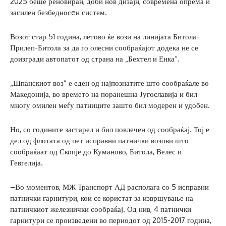
2025 беше реновиран, доби нов дизајн, современа опрема и
засилен безбедносeн систем.
Возот стар 51 година, летово ќе вози на линијата Битола-
Прилеп-Битола за да го олесни сообраќајот додека не се
доизгради автопатот од страна на „Бехтел и Енка“.
„Шпанскиот воз“ е еден од најпознатите што сообраќале во
Македонија, во времето на поранешна Југославија и бил
многу омилен меѓу патниците зашто бил модерен и удобен.
Но, со годините застарел и бил повлечен од сообраќај. Тој е
дел од флотата од пет исправни патнички возови што
сообраќаат од Скопје до Куманово, Битола, Велес и
Гевгелија.
–Во моментов, МЖ Транспорт АД располага со 5 исправни
патнички гарнитури, кои се користат за извршување на
патничкиот железнички сообраќај. Од нив, 4 патнички
гарнитури се произведени во периодот од 2015-2017 година,