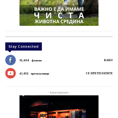
Stay Connected
КАКО
10,404
фанови
СЕ ПРЕТПЛАТИТЕ
61,453
претплатници
- Advertisement -