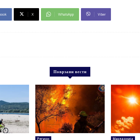
book
X
WhatsApp
Viber
Поврзани вести
Регион
Македонија