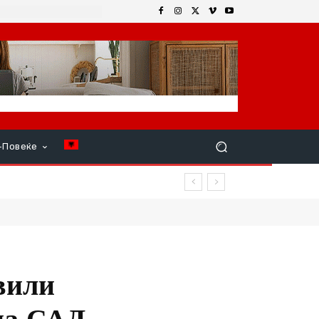
+Повеќе
вили
 на САД