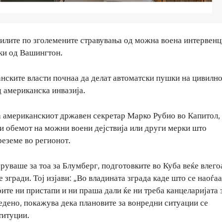
вилите по зголемените стравувања од можна воена интервенц
ки од Вашингтон.
нските власти почнаа да делат автоматски пушки на цивилн
д американска инвазија.
на американскиот државен секретар Марко Рубио во Капитол,
ли обемот на можни воени дејствија или други мерки што
еземе во регионот.
уваше за тоа за Блумберг, подготовките во Куба веќе влего
згради. Тој изјави: „Во владината зграда каде што се наоѓаа
ите ни пристапи и ни праша дали ќе ни треба канцеларијата 
ведено, покажува дека плановите за вонредни ситуации се
титуции.