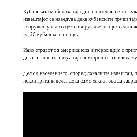
Кубанската мобилизација дополнително се толкув
извештајот се наведува дека кубанските трупи тајн
вооружен упад со цел соборување на претседатело
од 30 кубански војници.
Иако стравот од американска интервенција е прису
дека сегашната ситуација повторно го засилила чу
Дел од населението, според локалните извештаи, 
некои граѓани велат дека само сакаат ова да завр