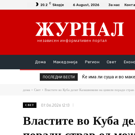
C
20.2
Skopje
6 August, 2026
За нас
Конт
независен информативен портал
Дома
Македонија
Регион
Свет
Екон
Ќе има ли суша и во македо
Пекол во Србија: Изгоре
ПОСЛЕДНИ ВЕСТИ
дома
Свет
Властите во Куба делат Калашникови на цивили поради страв 
07.06.2026 12:13
СВЕТ
Властите во Куба д
поради страв од мо