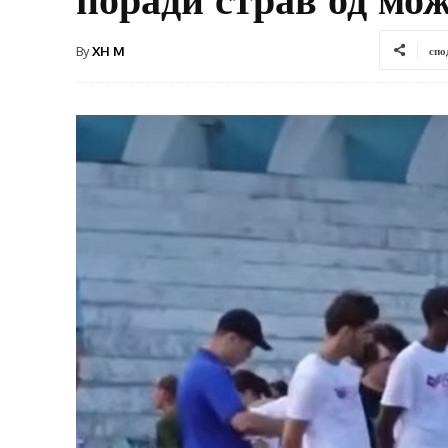
By
XH M
спо