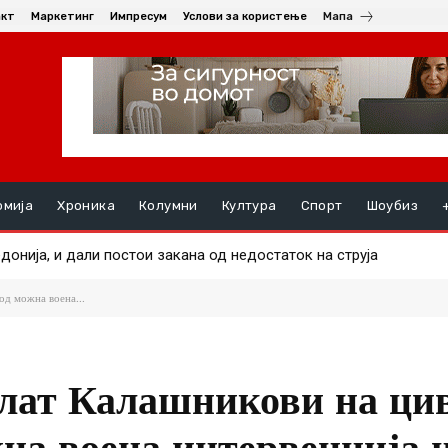
акт
Маркетинг
Импресум
Услови за користење
Мапа
омија
Хроника
Колумни
Култура
Спорт
Шоубиз
нија, и дали постои закана од недостаток на струја
 маж во еден од пожарите
од можна воена...
елат Калашникови на ци
жна воена интервенција