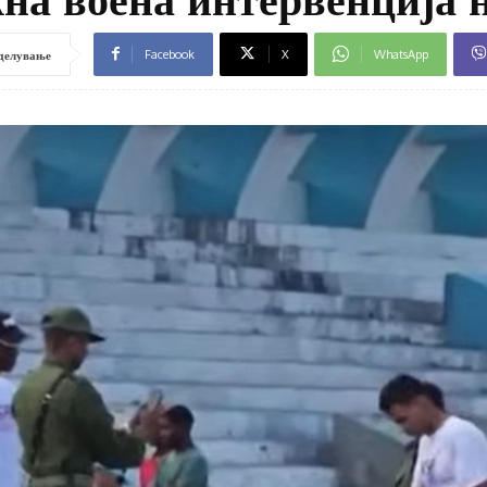
Facebook
X
WhatsApp
делување