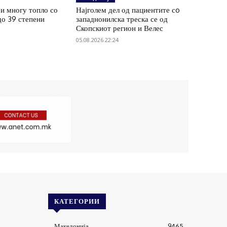
и многу топло со
Најголем дел од пациентите сo
до 39 степени
западнонилска треска се од
Скопскиот регион и Велес
05.08.2026 22:24
КАТЕГОРИИ
Македонија
9465