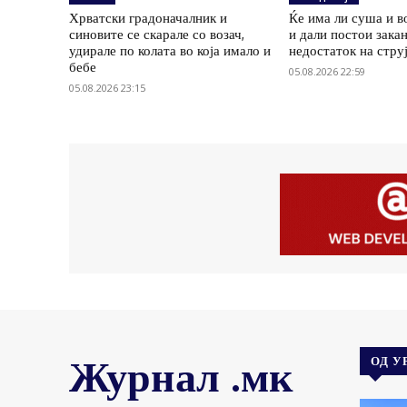
Хрватски градоначалник и
Ќе има ли суша и в
синовите се скарале со возач,
и дали постои зака
удирале по колата во која имало и
недостаток на стру
бебе
05.08.2026 22:59
05.08.2026 23:15
Журнал .мк
ОД У