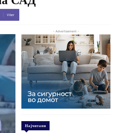
Viber
- Advertisement -
Најчитани