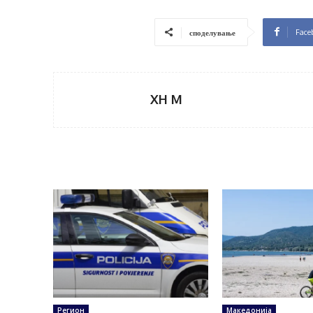
Face
споделување
XH M
Регион
Македонија