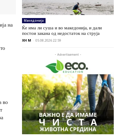
Македонија
ија на
Ќе има ли суша и во македонија, и дали
постои закана од недостаток на струја
XH M
-
05.08.2026 22:59
ото
- Advertisement -
а во
т
за