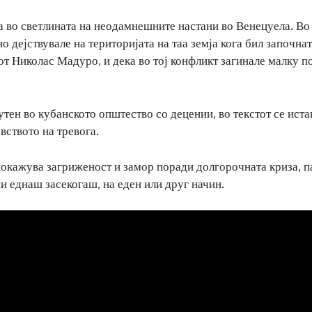
а во светлината на неодамнешните настани во Венецуела. Во
о дејствувале на територијата на таа земја кога бил започнат
т Николас Мадуро, и дека во тој конфликт загинале малку п
тен во кубанското општество со децении, во текстот се ист
вството на тревога.
покажува загриженост и замор поради долгорочната криза, п
ши еднаш засекогаш, на еден или друг начин.