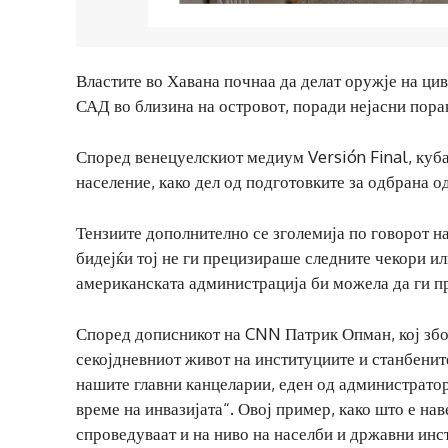
Властите во Хавана почнаа да делат оружје на ци
САД во близина на островот, поради нејасни пора
Според венецуелскиот медиум Versión Final, куба
население, како дел од подготовките за одбрана о
Тензиите дополнително се зголемија по говорот 
бидејќи тој не ги прецизираше следните чекори и
американската администрација би можела да ги пр
Според дописникот на CNN Патрик Опман, кој збор
секојдневниот живот на институциите и станбените 
нашите главни канцеларии, еден од администратор
време на инвазијата“. Овој пример, како што е на
спроведуваат и на ниво на населби и државни инс