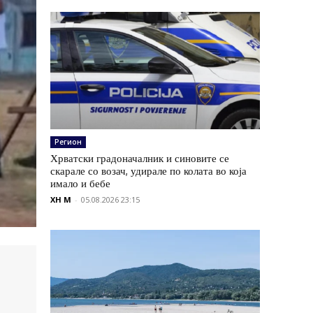
Регион
Хрватски градоначалник и синовите се
скарале со возач, удирале по колата во која
имало и бебе
XH M
-
05.08.2026 23:15