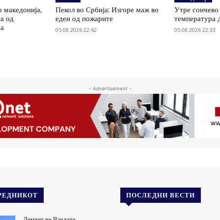
о македонија,
Пекол во Србија: Изгоре маж во
Утре сончево 
на од
еден од пожарите
температура 
ја
05.08.2026 22:42
05.08.2026 22:33
- Advertisement -
РЕДНИКОТ
ПОСЛЕДНИ ВЕСТИ
Демант на Владата