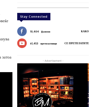
Stay Connected
овеќе
КАКО
10,404
фанови
акнува
СЕ ПРЕТПЛАТИТЕ
61,453
претплатници
а затоа
- Advertisement -