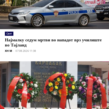
Свет
Најмалку седум мртви во нападот врз училиште
во Тајланд
XH M
-
07.08.2026 11:38