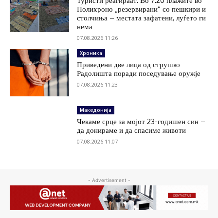
Туристи реагираат: Во 7:20 плажите во
Полихроно „резервирани“ со пешкири и
столчиња – местата зафатени, луѓето ги
нема
07.08.2026 11:26
Хроника
Приведени две лица од струшко
Радолишта поради поседување оружје
07.08.2026 11:23
Македонија
Чекаме срце за мојот 23-годишен син –
да донираме и да спасиме животи
07.08.2026 11:07
- Advertisement -