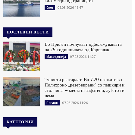
километри од границата
06.08.2026 15:47
Свет
ПОСЛЕДНИ ВЕСТИ
Во Прилеп почнуваат одбележувањата
на 25-годишнината од Карпалак
07.08.2026 11:27
Македонија
Туристи реагираат: Во 7:20 плажите во
Полихроно „резервирани“ со пешкири и
столчиња – местата зафатени, луѓето ги
нема
07.08.2026 11:26
Регион
КАТЕГОРИИ