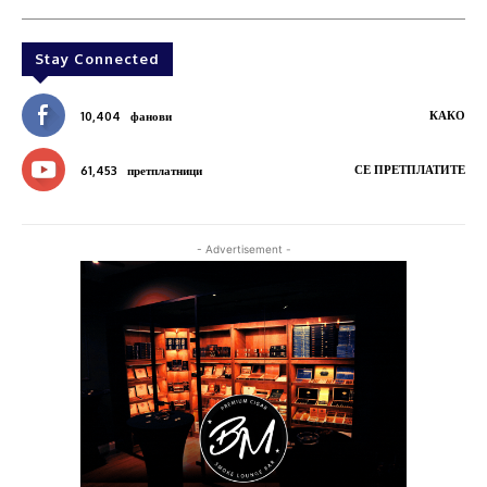
Stay Connected
КАКО
10,404
фанови
СЕ ПРЕТПЛАТИТЕ
61,453
претплатници
- Advertisement -