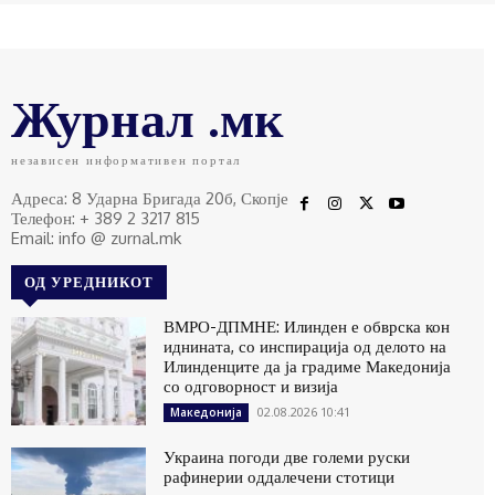
Журнал .мк
независен информативен портал
Адреса: 8 Ударна Бригада 20б, Скопје
Телефон: + 389 2 3217 815
Email: info @ zurnal.mk
ОД УРЕДНИКОТ
ВМРО-ДПМНЕ: Илинден е обврска кон
иднината, со инспирација од делото на
Илинденците да ја градиме Македонија
со одговорност и визија
02.08.2026 10:41
Македонија
Украина погоди две големи руски
рафинерии оддалечени стотици