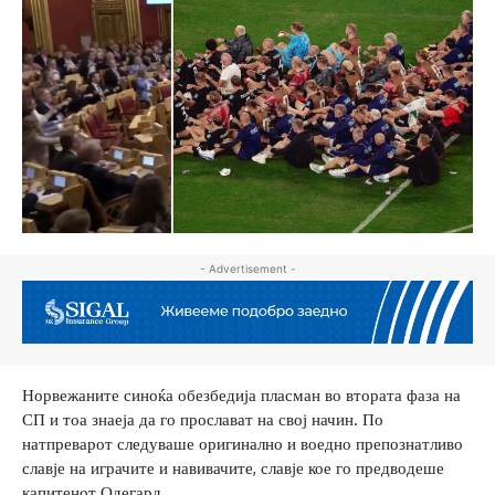
- Advertisement -
Норвежаните синоќа обезбедија пласман во втората фаза на
СП и тоа знаеја да го прослават на свој начин. По
натпреварот следуваше оригинално и воедно препознатливо
славје на играчите и навивачите, славје кое го предводеше
капитенот Одегард.