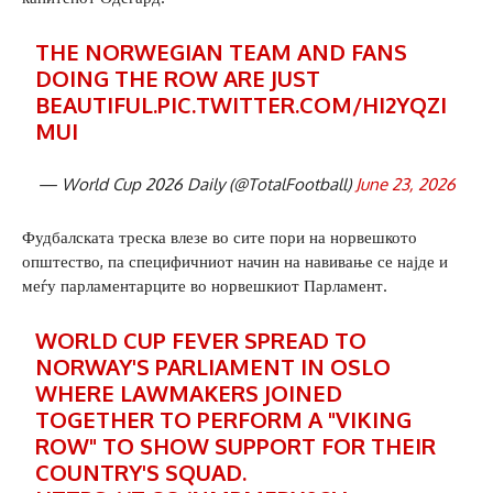
THE NORWEGIAN TEAM AND FANS
DOING THE ROW ARE JUST
BEAUTIFUL.
PIC.TWITTER.COM/HI2YQZI
MUI
— World Cup 2026 Daily (@TotalFootball)
June 23, 2026
Фудбалската треска влезе во сите пори на норвешкото
општество, па специфичниот начин на навивање се најде и
меѓу парламентарците во норвешкиот Парламент.
WORLD CUP FEVER SPREAD TO
NORWAY'S PARLIAMENT IN OSLO
WHERE LAWMAKERS JOINED
TOGETHER TO PERFORM A "VIKING
ROW" TO SHOW SUPPORT FOR THEIR
COUNTRY'S SQUAD.