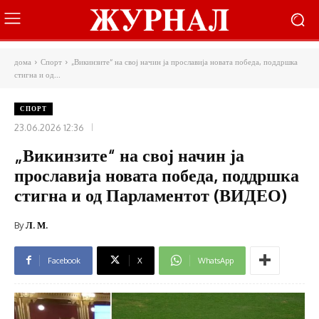
дома
Спорт
„Викинзите“ на свој начин ја прославија новата победа, поддршка
стигна и од...
СПОРТ
23.06.2026 12:36
„Викинзите“ на свој начин ја
прославија новата победа, поддршка
стигна и од Парламентот (ВИДЕО)
By
Л. М.
Facebook
X
WhatsApp