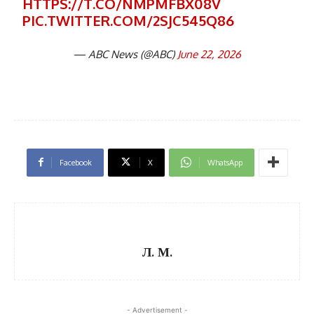
HTTPS://T.CO/NMPMFBX08V
PIC.TWITTER.COM/2SJC545Q86
— ABC News (@ABC)
June 22, 2026
Facebook
X
WhatsApp
Л. М.
- Advertisement -