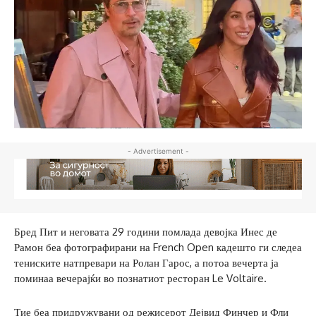
- Advertisement -
Бред Пит и неговата 29 години помлада девојка Инес де
Рамон беа фотографирани на French Open кадешто ги следеа
тениските натпревари на Ролан Гарос, а потоа вечерта ја
поминаа вечерајќи во познатиот ресторан Le Voltaire.
Тие беа придружувани од режисерот Дејвид Финчер и Фли