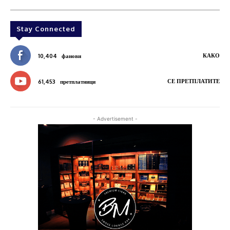
Stay Connected
КАКО
10,404
фанови
СЕ ПРЕТПЛАТИТЕ
61,453
претплатници
- Advertisement -