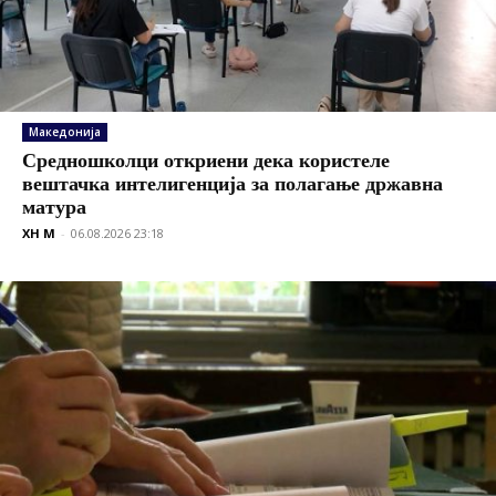
Македонија
Средношколци откриени дека користеле
вештачка интелигенција за полагање државна
матура
XH M
-
06.08.2026 23:18