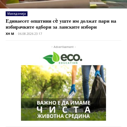
Македонија
Единаесет општини сè уште им должат пари на
избирачките одбори за ланските избори
XH M
-
06.08.2026 23:17
- Advertisement -