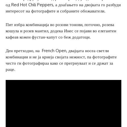
од Red Hot Chili Peppers, а доаѓањето на двојката го разбуди
интересот на фотографите и собраните обожаватели.
Пит избра комбинација во розови тонови, поточно, розева
кошула и розев мантил, додека Инес се појави во елегантен
кафеав кожен фустан-капут со беж додатоци.
Ден претходно, на French Open, двајцата носеа светли
комбинации и не ја криеја својата нежност, па фотографите
често ги фотографираа како се прегрнуваат и се држат за
раце.