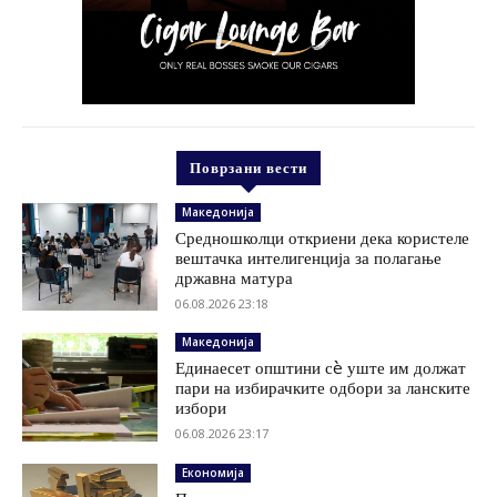
Поврзани вести
Македонија
Средношколци откриени дека користеле
вештачка интелигенција за полагање
државна матура
06.08.2026 23:18
Македонија
Единаесет општини сè уште им должат
пари на избирачките одбори за ланските
избори
06.08.2026 23:17
Економија