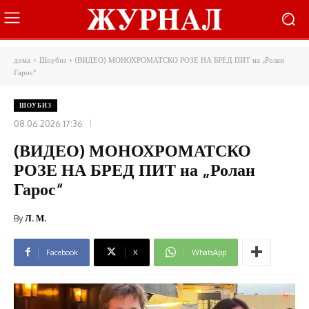
дома
Шоубиз
(ВИДЕО) МОНОХРОМАТСКО РОЗЕ НА БРЕД ПИТ на „Ролан
Гарос“
ШОУБИЗ
08.06.2026 17:36
(ВИДЕО) МОНОХРОМАТСКО
РОЗЕ НА БРЕД ПИТ на „Ролан
Гарос“
By
Л. М.
Facebook
X
WhatsApp