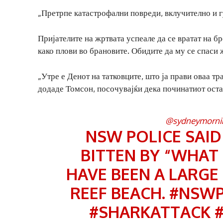
„Претрпе катастрофални повреди, вклучително и г
Пријателите на жртвата успеале да се вратат на б
како плови во брановите. Обидите да му се спаси
„Утре е Денот на татковците, што ја прави оваа т
додаде Томсон, посочувајќи дека починатиот оста
@sydneymorni
NSW POLICE SAI
BITTEN BY “WHAT 
HAVE BEEN A LARGE
REEF BEACH.
#NSWP
#SHARKATTACK