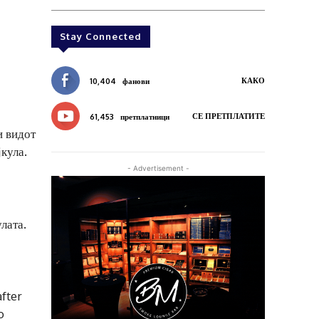
Stay Connected
КАКО
10,404
фанови
СЕ ПРЕТПЛАТИТЕ
61,453
претплатници
и видот
јкула.
- Advertisement -
лата.
fter
o