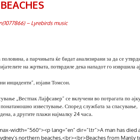
BEACHES
n(1077866) – Lyrebirds music
 половина, а парчињата ќе бидат анализирани за да се утврд
ријателите на жртвата, потврдиле дека нападот го извршила а
ќни инциденти“, изјави Томсон.
ување „Вестпак Лајфсавер“ се вклучени во потрагата по ајку
 понатамошно известување. Според службата за спасување,
дена, а другите плажи најмалку 24 часа.
max-width=”560″><p lang=”en” dir=”ltr”>A man has died a
 Sydney’s northern beaches.<br><br>Beaches from Manly t