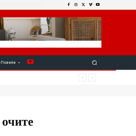
+Повеќе
овреди
 очите