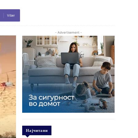
Viber
- Advertisement -
Најчитани