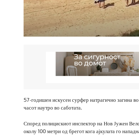
57-годишен искусен сурфер натрагично загина во 
часот наутро во саботата.
Според полицискиот инспектор на Нов Јужен Велс,
околу 100 метри од брегот кога ајкулата го нападн