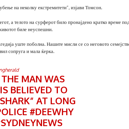
убење на неколку екстремитети“, изјави Томсон.
регот, а телото на сурферот било пронајдено кратко време по
 животот биле неуспешни.
рагедија уште поболна. Нашите мисли се со неговото семејств
вил сопруга и мала ќерка.
ngherald
D THE MAN WAS
IS BELIEVED TO
 SHARK” AT LONG
OLICE
#DEEWHY
#SYDNEYNEWS