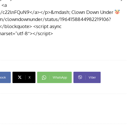
. <a
.com/c22lnFQuN9</a></p>&mdash; Clown Down Under
com/clowndownunder/status/1964158844982219106?
/blockquote> <script async
harset=”utf-8″></script>
book
X
WhatsApp
Viber