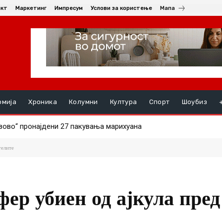
акт
Маркетинг
Импресум
Услови за користење
Мапа
омија
Хроника
Колумни
Култура
Спорт
Шоубиз
во“ пронајдени 27 пакувања марихуана
РНАЛ СИНОТ (19) ПО СКАЛИ, момчето се здобило со тешки п
телите
фер убиен од ајкула пред