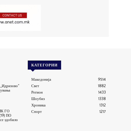
КАТЕГОРИИ
Македонија
9514
 „Идризово“
Свет
1882
кувања
Регион
1433
Шоубиз
1338
Хроника
1312
К ГО
Спорт
1217
19) ПО
се здобило