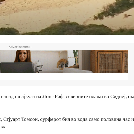
- Advertisement -
напад од ајкула на Лонг Риф, северните плажи во Сиднеј, ок
 Стјуарт Томсон, сурферот бил во вода само половина час и
ала.