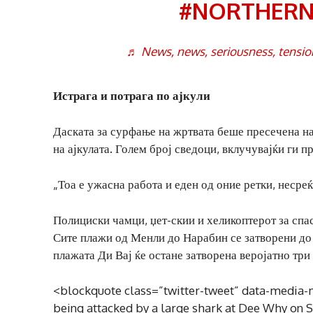
#NORTHERN
♬ News, news, seriousness, tensio
Истрага и потрага по ајкули
Даската за сурфање на жртвата беше пресечена на
на ајкулата. Голем број сведоци, вклучувајќи ги п
„Тоа е ужасна работа и еден од оние ретки, несре
Полициски чамци, џет-скии и хеликоптерот за спас
Сите плажи од Менли до Нарабин се затворени до
плажата Ди Вај ќе остане затворена веројатно три 
<blockquote class=”twitter-tweet” data-media-
being attacked by a large shark at Dee Why on