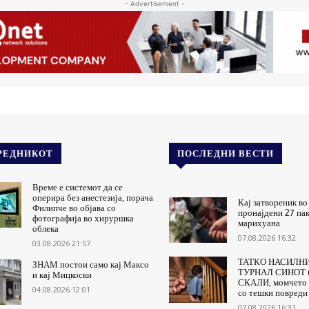
- Advertisement -
РЕДНИКОТ
ПОСЛЕДНИ ВЕСТИ
Време е системот да се
оперира без анестезија, порача
Кај затвореник во
Филипче во објава со
пронајдени 27 па
фотографија во хируршка
марихуана
облека
07.08.2026 16:32
03.08.2026 21:57
ТАТКО НАСИЛНИ
ЗНАМ постои само кај Максо
ТУРНАЛ СИНОТ (
и кај Мицкоски
СКАЛИ, момчето 
04.08.2026 12:01
со тешки повреди
07.08.2026 16:31