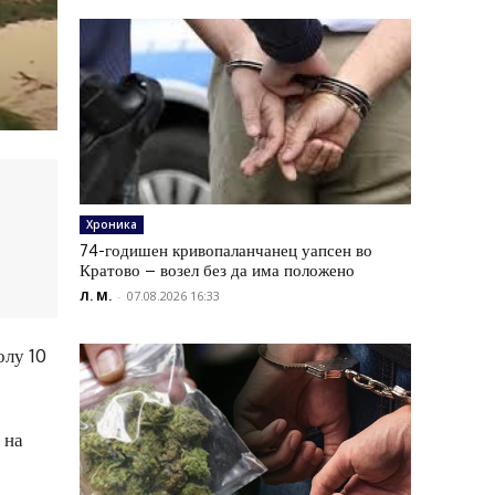
Хроника
74-годишен кривопаланчанец уапсен во
Кратово – возел без да има положено
Л. М.
-
07.08.2026 16:33
олу 10
 на