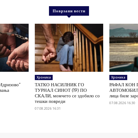
Поврзани вести
Хроника
Хроника
„Идризово“
ТАТКО НАСИЛНИК ГО
РАФАЛ КОН 
увања
ТУРНАЛ СИНОТ (19) ПО
АВТОМОБИЛ 
СКАЛИ, момчето се здобило со
лица биле зар
тешки повреди
07.08.2026 16:30
07.08.2026 16:31