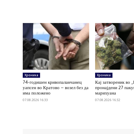
Хроника
Хроника
74-годишен кривопаланчанец
Кај затвореник во 
уапсен во Кратово – возел без да
пронајдени 27 пак
има положено
марихуана
07.08.2026 16:33
07.08.2026 16:32