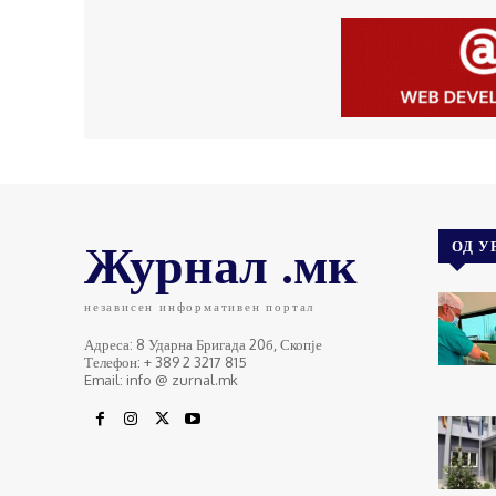
Журнал .мк
ОД У
независен информативен портал
Адреса: 8 Ударна Бригада 20б, Скопје
Телефон: + 389 2 3217 815
Email: info @ zurnal.mk