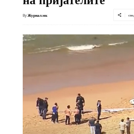
By
Журнал.мк
спо