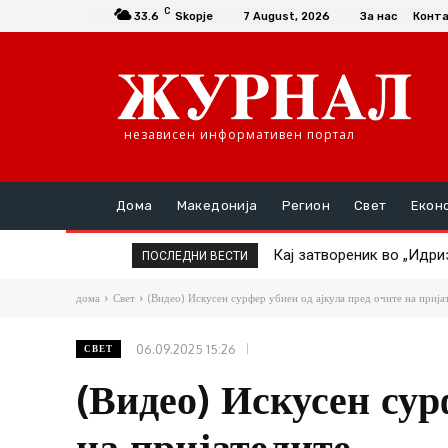
C
33.6
Skopje
7 August, 2026
За нас
Конт
независен информативен портал
Дома
Македонија
Регион
Свет
Екон
Кај затвореник во „Идризо
ТАТКО НАСИЛНИК ГО ТУ
ПОСЛЕДНИ ВЕСТИ
дома
Свет
(Видео) Искусен сурфер убиен од ајкула пред очите на прија
06.09.2025 15:26
СВЕТ
(Видео) Искусен сур
на пријателите