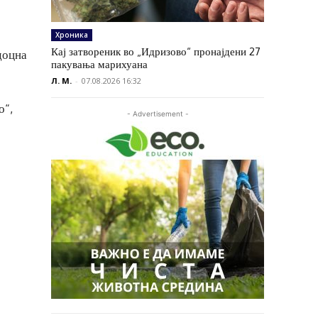
Хроника
Кај затвореник во „Идризово“ пронајдени 27
доцна
пакувања марихуана
Л. М.
-
07.08.2026 16:32
о“,
- Advertisement -