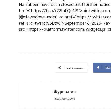
Narrabeen have been closed until further notice
href=”https://t.co/c22lnFQuN9″>pic.twitter
(@clowndownunder) <a href=”https://twitter.
ref_src=twsrc%5Etfw”>September 6, 2025</a><
src=”https://platform.twitter.com/widgets.js” c
Face
споделување
Журнал.мк
https://zurnal.mk