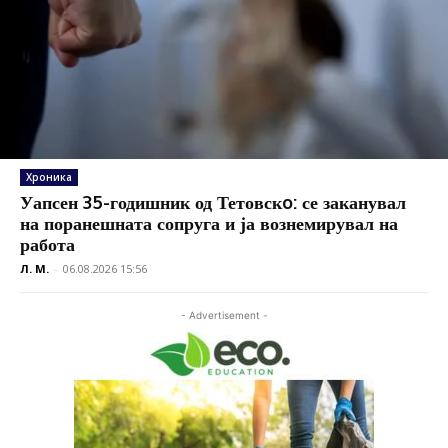
Хроника
Уапсен 35-годишник од Тетовскo: се заканувал
на поранешната сопруга и ја вознемирувал на
работа
Л. М.
-
06.08.2026 15:56
- Advertisement -