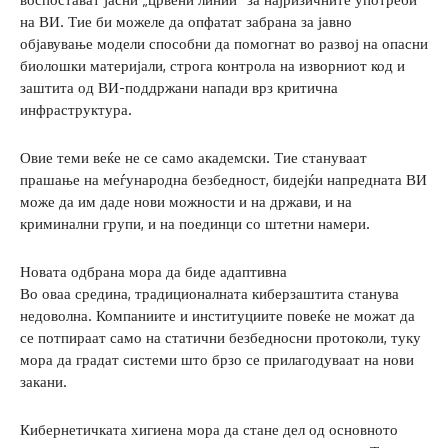
на ВИ. Тие би можеле да опфатат забрана за јавно
објавување модели способни да помогнат во развој на опасни
биолошки материјали, строга контрола на изворниот код и
заштита од ВИ-поддржани напади врз критична
инфраструктура.
Овие теми веќе не се само академски. Тие стануваат
прашање на меѓународна безбедност, бидејќи напредната ВИ
може да им даде нови можности и на држави, и на
криминални групи, и на поединци со штетни намери.
Новата одбрана мора да биде адаптивна
Во оваа средина, традиционалната киберзаштита станува
недоволна. Компаниите и институциите повеќе не можат да
се потпираат само на статични безбедносни протоколи, туку
мора да градат системи што брзо се прилагодуваат на нови
закани.
Кибернетичката хигиена мора да стане дел од основното