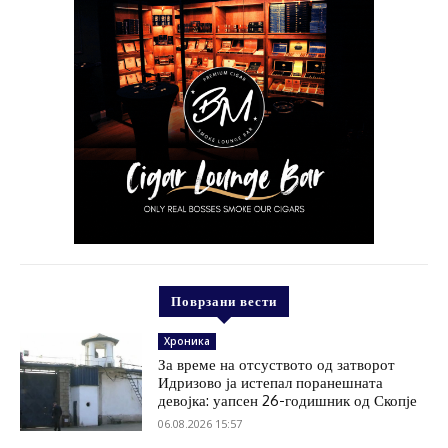
Поврзани вести
Хроника
За време на отсуството од затворот
Идризово ја истепал поранешната
девојка: уапсен 26-годишник од Скопје
06.08.2026 15:57