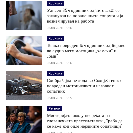
Хроника
Уапсен 35-годишник од Тетовскo: се
заканувал на поранешната сопруга и ја
вознемирувал на работа
06.08.2026 15:56
Хроника
Тешко повреден 16-годишник од Берово
во судир меѓу мотоцикл „хамачи“ и
„бмв“
06.08.2026 15:56
Хроника
Сообраќајна незгода во Скопје: тешко
повреден мотоциклист и неговиот
сопатник
06.08.2026 15:55
Регион
Мистеријата околу несреќата на
словенечката претседателка: „Треба да
се каже кои биле нејзините сопатници“
06.08.2026 15:54