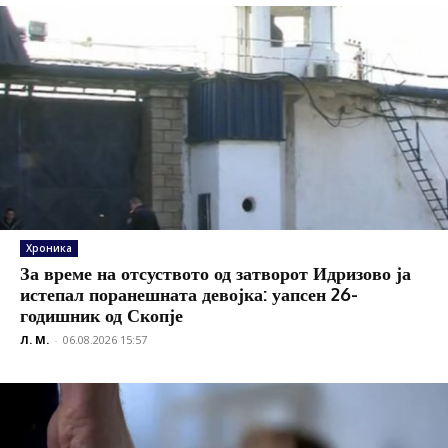
Хроника
За време на отсуството од затворот Идризово ја
истепал поранешната девојка: уапсен 26-
годишник од Скопје
Л. М.
-
06.08.2026 15:57