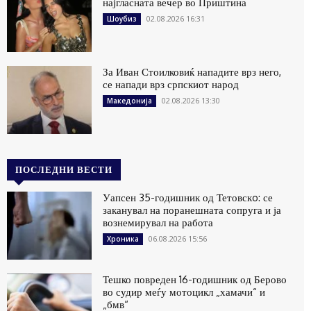
најгласната вечер во Приштина
02.08.2026 16:31
Шоубиз
За Иван Стоилковиќ нападите врз него,
се напади врз српскиот народ
02.08.2026 13:30
Македонија
ПОСЛЕДНИ ВЕСТИ
Уапсен 35-годишник од Тетовскo: се
заканувал на поранешната сопруга и ја
вознемирувал на работа
06.08.2026 15:56
Хроника
Тешко повреден 16-годишник од Берово
во судир меѓу мотоцикл „хамачи“ и
„бмв“