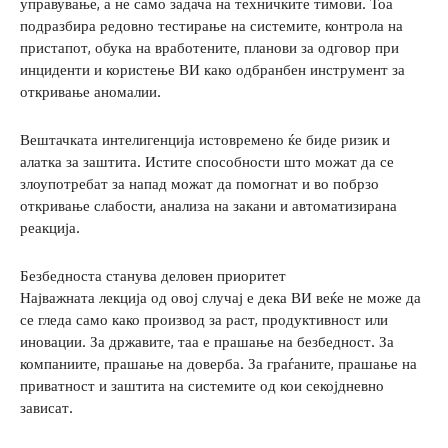
управување, а не само задача на техничките тимови. Тоа
подразбира редовно тестирање на системите, контрола на
пристапот, обука на вработените, планови за одговор при
инциденти и користење ВИ како одбранбен инструмент за
откривање аномалии.
Вештачката интелигенција истовремено ќе биде ризик и
алатка за заштита. Истите способности што можат да се
злоупотребат за напад можат да помогнат и во побрзо
откривање слабости, анализа на закани и автоматизирана
реакција.
Безбедноста станува деловен приоритет
Најважната лекција од овој случај е дека ВИ веќе не може да
се гледа само како производ за раст, продуктивност или
иновации. За државите, таа е прашање на безбедност. За
компаниите, прашање на доверба. За граѓаните, прашање на
приватност и заштита на системите од кои секојдневно
зависат.