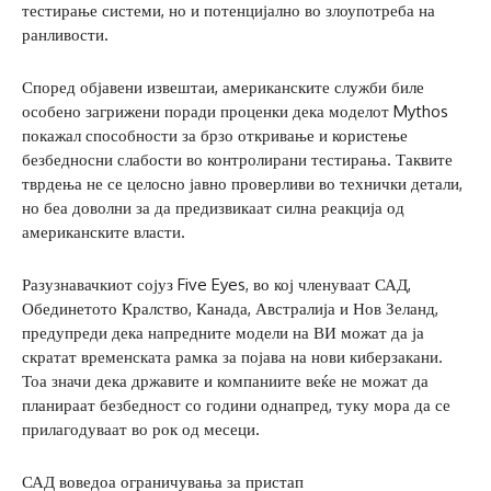
тестирање системи, но и потенцијално во злоупотреба на
ранливости.
Според објавени извештаи, американските служби биле
особено загрижени поради проценки дека моделот Mythos
покажал способности за брзо откривање и користење
безбедносни слабости во контролирани тестирања. Таквите
тврдења не се целосно јавно проверливи во технички детали,
но беа доволни за да предизвикаат силна реакција од
американските власти.
Разузнавачкиот сојуз Five Eyes, во кој членуваат САД,
Обединетото Кралство, Канада, Австралија и Нов Зеланд,
предупреди дека напредните модели на ВИ можат да ја
скратат временската рамка за појава на нови киберзакани.
Тоа значи дека државите и компаниите веќе не можат да
планираат безбедност со години однапред, туку мора да се
прилагодуваат во рок од месеци.
САД воведоа ограничувања за пристап