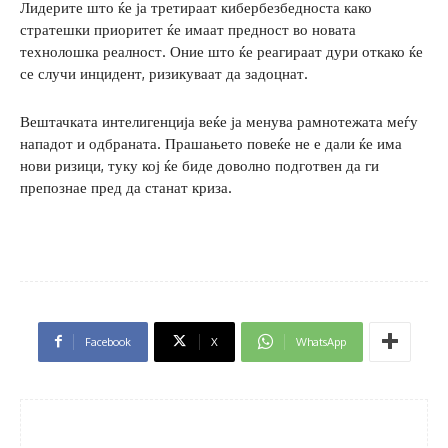
Лидерите што ќе ја третираат кибербезбедноста како
стратешки приоритет ќе имаат предност во новата
технолошка реалност. Оние што ќе реагираат дури откако ќе
се случи инцидент, ризикуваат да задоцнат.
Вештачката интелигенција веќе ја менува рамнотежата меѓу
нападот и одбраната. Прашањето повеќе не е дали ќе има
нови ризици, туку кој ќе биде доволно подготвен да ги
препознае пред да станат криза.
Facebook
X
WhatsApp