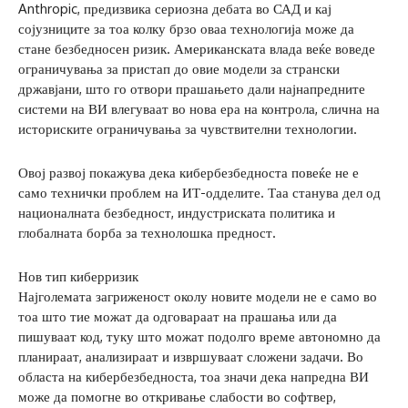
Anthropic, предизвика сериозна дебата во САД и кај
сојузниците за тоа колку брзо оваа технологија може да
стане безбедносен ризик. Американската влада веќе воведе
ограничувања за пристап до овие модели за странски
државјани, што го отвори прашањето дали најнапредните
системи на ВИ влегуваат во нова ера на контрола, слична на
историските ограничувања за чувствителни технологии.
Овој развој покажува дека кибербезбедноста повеќе не е
само технички проблем на ИТ-одделите. Таа станува дел од
националната безбедност, индустриската политика и
глобалната борба за технолошка предност.
Нов тип киберризик
Најголемата загриженост околу новите модели не е само во
тоа што тие можат да одговараат на прашања или да
пишуваат код, туку што можат подолго време автономно да
планираат, анализираат и извршуваат сложени задачи. Во
областа на кибербезбедноста, тоа значи дека напредна ВИ
може да помогне во откривање слабости во софтвер,