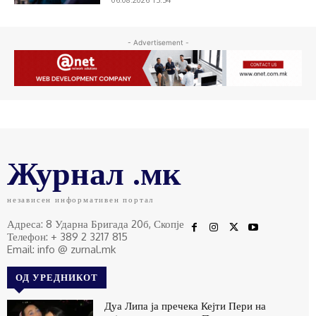
- Advertisement -
Журнал .мк
независен информативен портал
Адреса: 8 Ударна Бригада 20б, Скопје
Телефон: + 389 2 3217 815
Email: info @ zurnal.mk
ОД УРЕДНИКОТ
Дуа Липа ја пречека Кејти Пери на