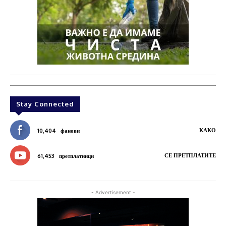
Stay Connected
КАКО
10,404
фанови
СЕ ПРЕТПЛАТИТЕ
61,453
претплатници
- Advertisement -