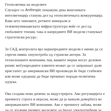
Геополитика на моделите
Случајот со Anthropic покажува дека вештачката
интелигенција станува дел од геополитичката конкуренција.
Како што чиповите, ретките минерали и
телекомуникациската инфраструктура веќе се дел од
глобалните тензии, така и напредните ВИ модели стануваат
стратегиски ресурс.
За САД, контролата врз најнапредните модели е начин да се
спречи нивна злоупотреба од странски актери. За
технолошките компании, пак, ваквите мерки носат деловен
ризик: меѓународните клиенти можат да се запрашаат дали
пристапот до американски ВИ производи ќе биде стабилен
или може одеднаш да биде прекинат поради политичка
одлука.
Ова создава нова дилема за индустријата. Ако регулацијата е
премногу строга и нејасна, може да ја намали довербата во
американските ВИ компании. Ако е премногу лабава, може
да се зголеми ризикот моделите да бидат злоупотребени за