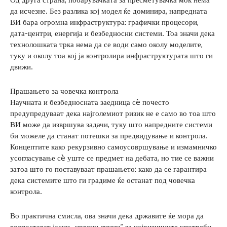
да исчезне. Без разлика кој модел ќе доминира, напредната
ВИ бара огромна инфраструктура: графички процесори,
дата-центри, енергија и безбедносни системи. Тоа значи дека
технолошката трка нема да се води само околу моделите,
туку и околу тоа кој ја контролира инфраструктурата што ги
движи.
Прашањето за човечка контрола
Научната и безбедносната заедница сè почесто
предупредуваат дека најголемиот ризик не е само во тоа што
ВИ може да извршува задачи, туку што напредните системи
би можеле да станат потешки за предвидување и контрола.
Концептите како рекурзивно самоусовршување и измамничко
усогласување сè уште се предмет на дебата, но тие се важни
затоа што го поставуваат прашањето: како да се гарантира
дека системите што ги градиме ќе останат под човечка
контрола.
Во практична смисла, ова значи дека државите ќе мора да
воспостават јасни „црвени линии“ за најризичните употреби