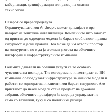
кибернапади, дезинформации или развој на опасни
технологии.
Пазарот се прераспределува
Ограничувањата кон Anthropic можат да влијаат и врз
пазарот на вештачка интелигенција. Компаниите што зависат
од пристап до одредени модели ќе бараат стабилност, правна
сигурност и јасни правила. Тоа може да им отвори простор
на конкуренти, но и да ја зголеми улогата на облачните
платформи и инфраструктурните компании.
Големите даватели на облачни услуги се во особено
чувствителна позиција. Тие истовремено инвестираат во ВИ
компании, обезбедуваат инфраструктура за нивните модели и
работат со корпоративни клиенти кои бараат сигурност. Ако
пристапот до некои модели стане предмет на државни
забрани, облачните провајдери ќе мора да управуваат не
само со технички, туку и со политички ризици.
Од друга страна, побарувачката за пресметувачка моќ нема