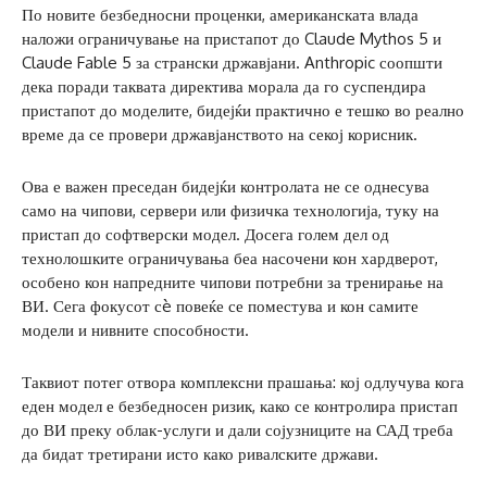
По новите безбедносни проценки, американската влада
наложи ограничување на пристапот до Claude Mythos 5 и
Claude Fable 5 за странски државјани. Anthropic соопшти
дека поради таквата директива морала да го суспендира
пристапот до моделите, бидејќи практично е тешко во реално
време да се провери државјанството на секој корисник.
Ова е важен преседан бидејќи контролата не се однесува
само на чипови, сервери или физичка технологија, туку на
пристап до софтверски модел. Досега голем дел од
технолошките ограничувања беа насочени кон хардверот,
особено кон напредните чипови потребни за тренирање на
ВИ. Сега фокусот сè повеќе се поместува и кон самите
модели и нивните способности.
Таквиот потег отвора комплексни прашања: кој одлучува кога
еден модел е безбедносен ризик, како се контролира пристап
до ВИ преку облак-услуги и дали сојузниците на САД треба
да бидат третирани исто како ривалските држави.