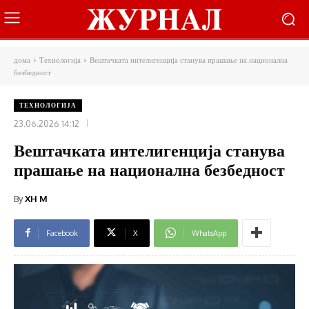
дома
Технологија
Вештачката интелигенција станува прашање на национална
безбедност
ТЕХНОЛОГИЈА
23.06.2026 14:12
Вештачката интелигенција станува
прашање на национална безбедност
By
XH M
Facebook
X
WhatsApp