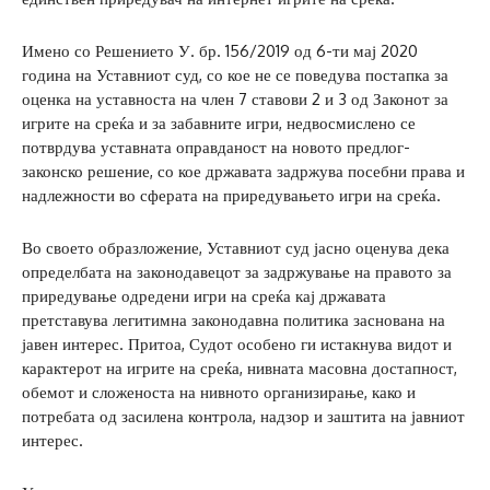
Имено со Решението У. бр. 156/2019 од 6-ти мај 2020
година на Уставниот суд, со кое не се поведува постапка за
оценка на уставноста на член 7 ставови 2 и 3 од Законот за
игрите на среќа и за забавните игри, недвосмислено се
потврдува уставната оправданост на новото предлог-
законско решение, со кое државата задржува посебни права и
надлежности во сферата на приредувањето игри на среќа.
Во своето образложение, Уставниот суд јасно оценува дека
определбата на законодавецот за задржување на правото за
приредување одредени игри на среќа кај државата
претставува легитимна законодавна политика заснована на
јавен интерес. Притоа, Судот особено ги истакнува видот и
карактерот на игрите на среќа, нивната масовна достапност,
обемот и сложеноста на нивното организирање, како и
потребата од засилена контрола, надзор и заштита на јавниот
интерес.