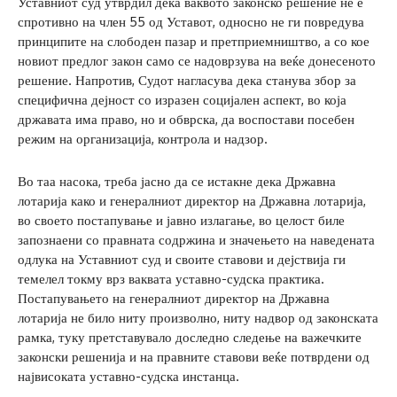
Уставниот суд утврдил дека ваквото законско решение не е
спротивно на член 55 од Уставот, односно не ги повредува
принципите на слободен пазар и претприемништво, а со кое
новиот предлог закон само се надоврзува на веќе донесеното
решение. Напротив, Судот нагласува дека станува збор за
специфична дејност со изразен социјален аспект, во која
државата има право, но и обврска, да воспостави посебен
режим на организација, контрола и надзор.
Во таа насока, треба јасно да се истакне дека Државна
лотарија како и генералниот директор на Државна лотарија,
во своето постапување и јавно излагање, во целост биле
запознаени со правната содржина и значењето на наведената
одлука на Уставниот суд и своите ставови и дејствија ги
темелел токму врз ваквата уставно-судска практика.
Постапувањето на генералниот директор на Државна
лотарија не било ниту произволно, ниту надвор од законската
рамка, туку претставувало доследно следење на важечките
законски решенија и на правните ставови веќе потврдени од
највисоката уставно-судска инстанца.