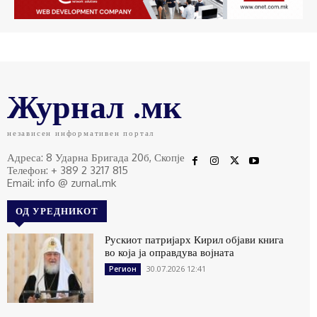
Журнал .мк
независен информативен портал
Адреса: 8 Ударна Бригада 20б, Скопје
Телефон: + 389 2 3217 815
Email: info @ zurnal.mk
ОД УРЕДНИКОТ
Рускиот патријарх Кирил објави книга
во која ја оправдува војната
30.07.2026 12:41
Регион