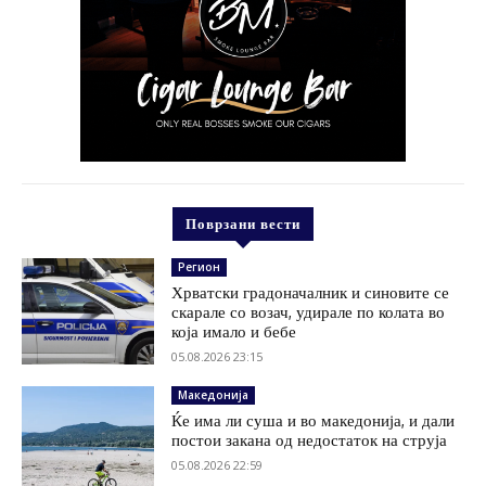
Поврзани вести
Регион
Хрватски градоначалник и синовите се
скарале со возач, удирале по колата во
која имало и бебе
05.08.2026 23:15
Македонија
Ќе има ли суша и во македонија, и дали
постои закана од недостаток на струја
05.08.2026 22:59