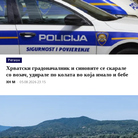
Регион
Хрватски градоначалник и синовите се скарале
со возач, удирале по колата во која имало и бебе
XH M
-
05.08.2026 23:15