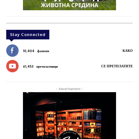
Stay Connected
КАКО
10,404
фанови
СЕ ПРЕТПЛАТИТЕ
61,453
претплатници
- Advertisement -