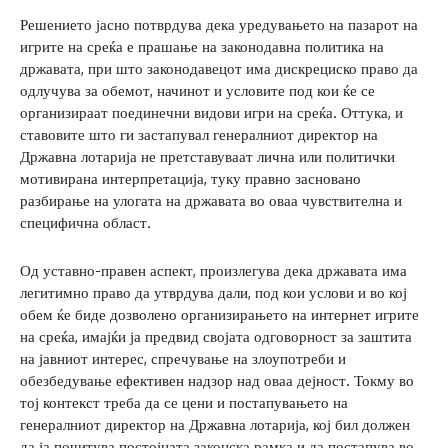
Решението јасно потврдува дека уредувањето на пазарот на
игрите на среќа е прашање на законодавна политика на
државата, при што законодавецот има дискрециско право да
одлучува за обемот, начинот и условите под кои ќе се
организираат поединечни видови игри на среќа. Оттука, и
ставовите што ги застапувал генералниот директор на
Државна лотарија не претставуваат лична или политички
мотивирана интерпретација, туку правно засновано
разбирање на улогата на државата во оваа чувствителна и
специфична област.
Од уставно-правен аспект, произлегува дека државата има
легитимно право да утврдува дали, под кои услови и во кој
обем ќе биде дозволено организирањето на интернет игрите
на среќа, имајќи ја предвид својата одговорност за заштита
на јавниот интерес, спречување на злоупотреби и
обезбедување ефективен надзор над оваа дејност. Токму во
тој контекст треба да се цени и постапувањето на
генералниот директор на Државна лотарија, кој бил должен
да ја почитува постојната законска рамка и да постапува во