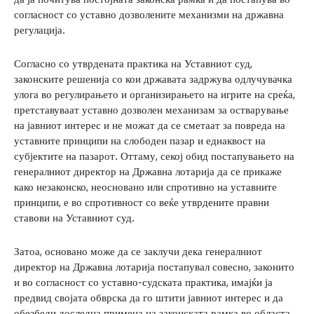
согласност со уставно дозволените механизми на државна
регулација.
Согласно со утврдената практика на Уставниот суд,
законските решенија со кои државата задржува одлучувачка
улога во регулирањето и организирањето на игрите на среќа,
претставуваат уставно дозволен механизам за остварување
на јавниот интерес и не можат да се сметаат за повреда на
уставните принципи на слободен пазар и еднаквост на
субјектите на пазарот. Оттаму, секој обид постапувањето на
генералниот директор на Државна лотарија да се прикаже
како незаконско, неосновано или спротивно на уставните
принципи, е во спротивност со веќе утврдените правни
ставови на Уставниот суд.
Затоа, основано може да се заклучи дека генералниот
директор на Државна лотарија постапувал совесно, законито
и во согласност со уставно-судската практика, имајќи ја
предвид својата обврска да го штити јавниот интерес и да
обезбеди доследна примена на законската рамка во областа