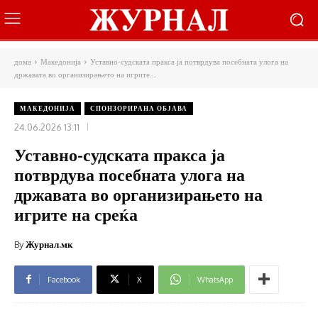
дома
Македонија
Уставно-судската пракса ја потврдува посебната улога на
државата во организирањето на игрите...
МАКЕДОНИЈА
СПОНЗОРИРАНА ОБЈАВА
24.06.2026 13:11
Уставно-судската пракса ја
потврдува посебната улога на
државата во организирањето на
игрите на среќа
By
Журнал.мк
Facebook
X
WhatsApp