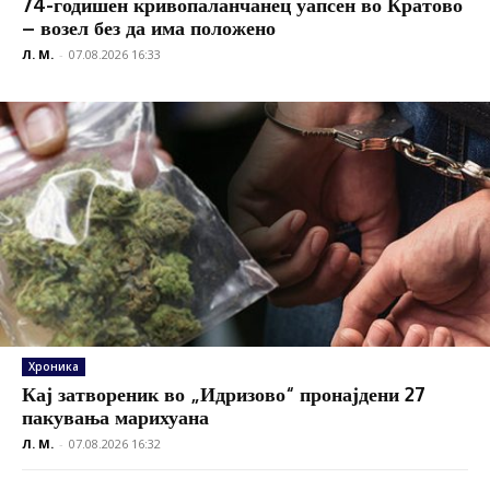
74-годишен кривопаланчанец уапсен во Кратово
– возел без да има положено
Л. М.
-
07.08.2026 16:33
Хроника
Кај затвореник во „Идризово“ пронајдени 27
пакувања марихуана
Л. М.
-
07.08.2026 16:32