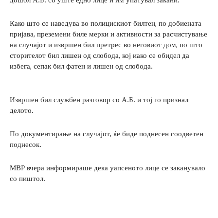
Како што се наведува во полицискиот билтен, по добиената
пријава, преземени биле мерки и активности за расчистување
на случајот и извршен бил претрес во неговиот дом, по што
сторителот бил лишен од слобода, кој иако се обидел да
избега, сепак бил фатен и лишен од слобода.
Извршен бил службен разговор со А.Б. и тој го признал
делото.
По документирање на случајот, ќе биде поднесен соодветен
поднесок.
МВР вчера информираше дека уапсеното лице се заканувало
со пиштол.