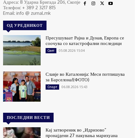
Адреса: 8 Ударна Бригада 20б, Скопје
Телефон: + 389 2 3217 815
Email: info @ zurnal.mk
ОД УРЕДНИКОТ
Пресушуваат Рајна и Дунав, Европа се
соочува со катастрофални последици
05.08.2026 15:04
Свет
Славје во Каталонија: Меси потпишува
за Барселона!(ФОТО)
06.08.2026 15:43
Спорт
ПОСЛЕДНИ ВЕСТИ
Кај затвореник во „Идризово“
пронајдени 27 пакувања марихуана