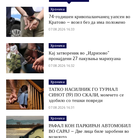
Хроника
74-годишен кривопаланчанец уапсен во
Кратово – возел без да има положено
07.08.2026 16:33
Хроника
Кај затвореник во „Идризово“
пронајдени 27 пакувања марихуана
07.08.2026 16:32
Хроника
ТАТКО НАСИЛНИК ГО ТУРНАЛ
СИНОТ (19) ПО СКАЛИ, момчето се
здобило со тешки повреди
07.08.2026 16:31
Хроника
РАФАЛ КОН ПАРКИРАН АВТОМОБИЛ
ВО САРАЈ – Две лица биле заробени во
возилото