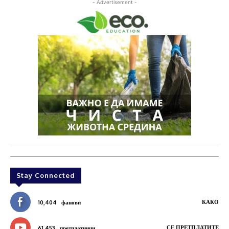
- Advertisement -
Stay Connected
КАКО
10,404
фанови
СЕ ПРЕТПЛАТИТЕ
61,453
претплатници