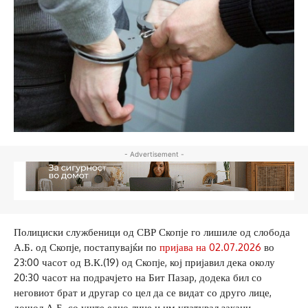
- Advertisement -
Полициски службеници од СВР Скопје го лишиле од слобода
А.Б. од Скопје, постапувајќи по
пријава на 02.07.2026
во
23:00 часот од В.К.(19) од Скопје, кој пријавил дека околу
20:30 часот на подрачјето на Бит Пазар, додека бил со
неговиот брат и другар со цел да се видат со друго лице,
дошол А.Б. со уште едно лице и им упатувал закани.