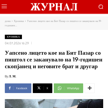
дома
Хроника
Уапсено лицето кое на Бит Пазар со пиштол се заканувало на 19-
годишен...
ХРОНИКА
04.07.2026 16:29
Уапсено лицето кое на Бит Пазар со
пиштол се заканувало на 19-годишен
скопјанец и неговите брат и другар
By
Л. М.
Facebook
X
WhatsApp