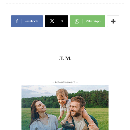
Facebook
X
WhatsApp
Л. М.
- Advertisement -