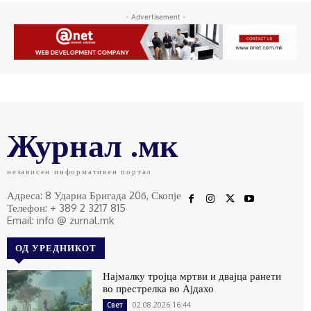
- Advertisement -
Журнал .мк
независен информативен портал
Адреса: 8 Ударна Бригада 20б, Скопје
Телефон: + 389 2 3217 815
Email: info @ zurnal.mk
ОД УРЕДНИКОТ
Најмалку тројца мртви и двајца ранети
во престрелка во Ајдахо
02.08.2026 16:44
Свет