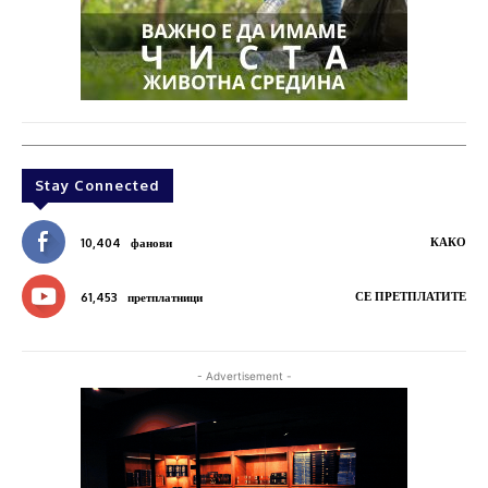
Stay Connected
КАКО
10,404
фанови
СЕ ПРЕТПЛАТИТЕ
61,453
претплатници
- Advertisement -