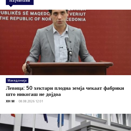
Најчитани
Македонија
Левица: 50 хектари плодна земја чекаат фабрики
што никогаш не дојдоа
XH M
-
08.08.2026 12:01