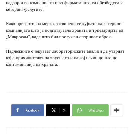
надзор и во компанијата и во фирмата што ги обезбедувала
кетеринг-услугите.
Како превентивна мерка, затворени се кујната на кетеринг-
компанијата што ја подготвувала храната и трпезаријата во
„Микросам“, каде што бил послужен спорниот оброк.
Надлежните очекуваат лабораториските анализи да утврдат
кој е причинителот на труењето и на кој начин дошло до
контаминација на храната.
Facebook
X
WhatsApp