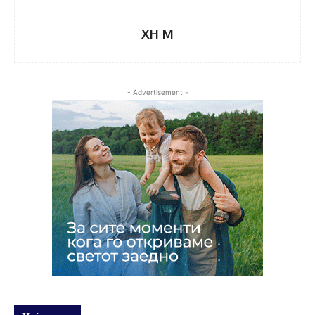
XH M
- Advertisement -