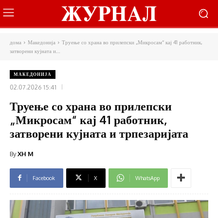
дома
Македонија
Труење со храна во прилепски „Микросам“ кај 41 работник,
затворени кујната и...
МАКЕДОНИЈА
02.07.2026 15:41
Труење со храна во прилепски
„Микросам“ кај 41 работник,
затворени кујната и трпезаријата
By
XH M
Facebook
X
WhatsApp