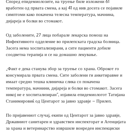
Според епидемиолозите, на труење биле изложени 61
вработен од првата смена, а кај 41 од нив досега се појавиле
симптоми како покачена телесна температура, мачнина,
дијареја и болки во стомакот.
Од заболените, 27 лица побарале лекарска помош на
Инфективното одделение во прилепската градска болница.
Засега нема хоспитализирани, а сите пациенти добиле
соодветна терапија и се на домашно лекување.
„Факт е дека станува збор за труење со храна. Оброкот го
консумирала првата смена. Сите заболени ги анкетиравме и
имаат средно тешка клиничка слика со покачена
температура, мачнини, дијареја и болки во стомакот. Засега
никој не е хоспитализиран“, изјавила епидемиологот Татијана
Станимировиќ од Центарот за јавно здравје – Прилеп.
По пријавениот случај, екипи од Центарот за јавно здравје,
Државниот санитарен и здравствен инспекторат и Агенцијата
за храна и ветеринарство извршиле вонреден инспекциски