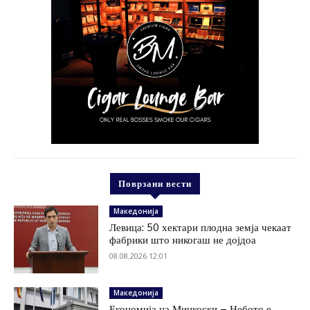
Поврзани вести
Македонија
Левица: 50 хектари плодна земја чекаат
фабрики што никогаш не дојдоа
08.08.2026 12:01
Македонија
Економија на Мицкоски – Небото е