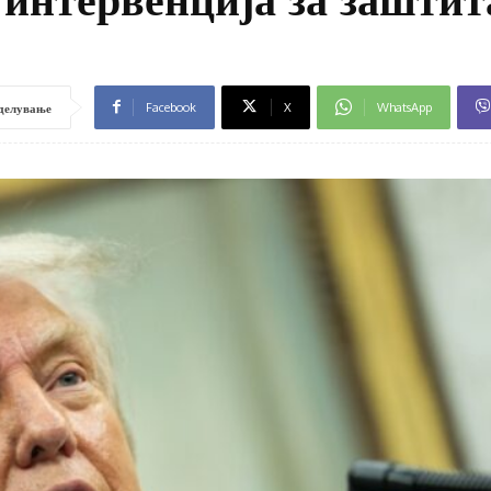
Facebook
X
WhatsApp
делување