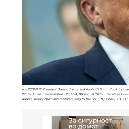
epa12287412 President Donald Trump and Apple CEO Tim Cook (not seen) 
White House in Washington, DC, USA, 06 August 2025. The White House 
Apple’s supply chain and manufacturing to the US. EPA/BONNIE CASH 