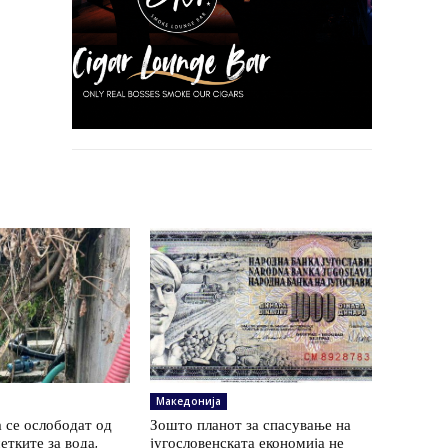
Македонија
 се ослободат од
Зошто планот за спасување на
етките за вода,
југословенската економија не