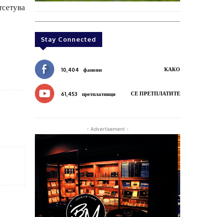
тсетува
Stay Connected
КАКО
10,404
фанови
СЕ ПРЕТПЛАТИТЕ
61,453
претплатници
- Advertisement -