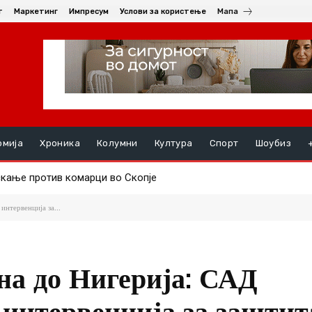
т
Маркетинг
Импресум
Услови за користење
Мапа
омија
Хроника
Колумни
Култура
Спорт
Шоубиз
ање против комарци во Скопје
ењата, на ред се хепатитите ако кризата со водата во Гостива
интервенција за...
на до Нигерија: САД
 интервенција за заштит