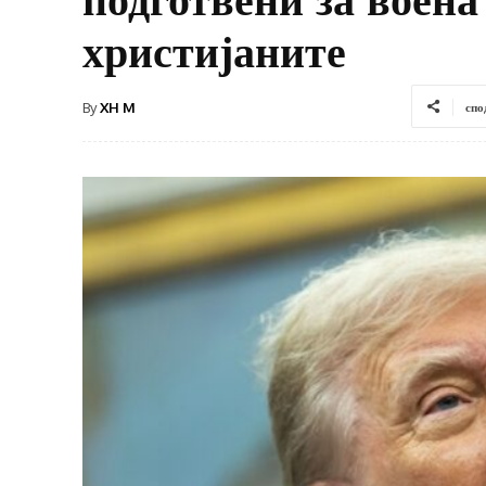
христијаните
By
XH M
спо