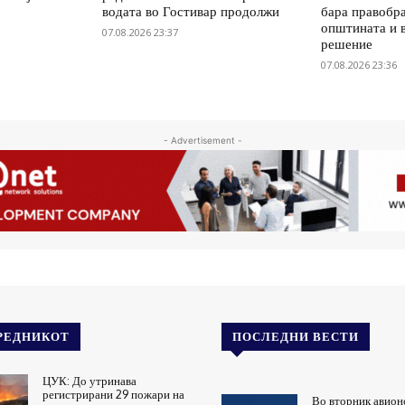
водата во Гостивар продолжи
бара правобр
општината и 
07.08.2026 23:37
решение
07.08.2026 23:36
- Advertisement -
РЕДНИКОТ
ПОСЛЕДНИ ВЕСТИ
ЦУК: До утринава
регистрирани 29 пожари на
Во вторник авион