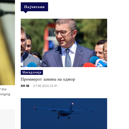
Најчитани
Македонија
Премиерот замина на одмор
XH M
-
07.08.2026 23:41
f the
ringing