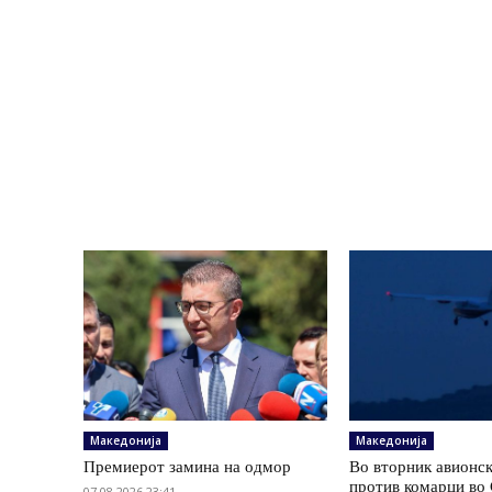
Македонија
Македонија
Премиерот замина на одмор
Во вторник авионс
против комарци во 
07.08.2026 23:41