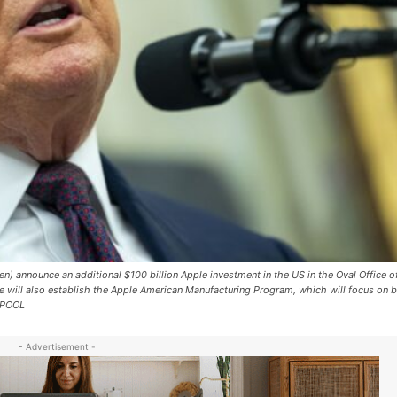
announce an additional $100 billion Apple investment in the US in the Oval Office o
will also establish the Apple American Manufacturing Program, which will focus on b
/ POOL
- Advertisement -