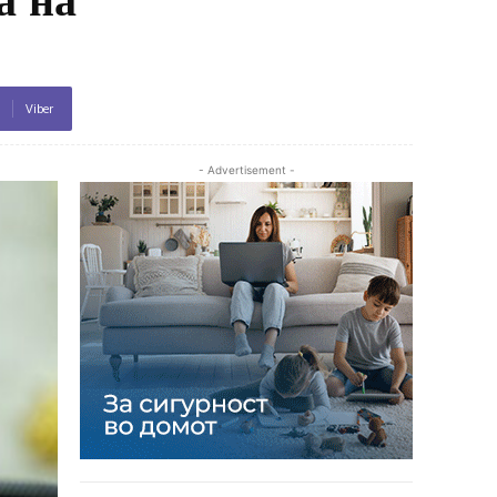
Viber
- Advertisement -