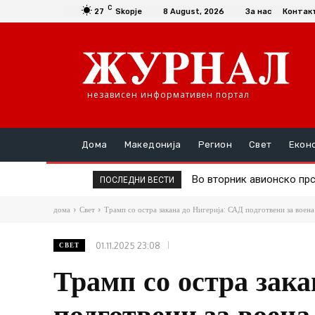
C
27
Skopje
8 August, 2026
За нас
Контак
независен информативен портал
Дома
Македонија
Регион
Свет
Екон
Во вторник авионско прск
Д-р Трајановски: По тру
ПОСЛЕДНИ ВЕСТИ
дома
Свет
Трамп со остра закана до Нигерија: САД подготвени за воена 
01.11.2025 23:08
СВЕТ
Трамп со остра зака
подготвени за воена