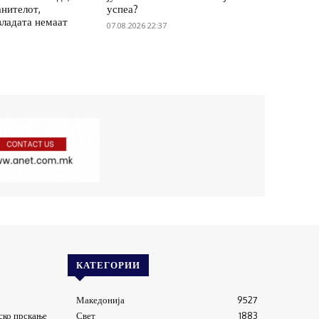
анителот,
успеа?
владата немаат
07.08.2026 22:37
КАТЕГОРИИ
Македонија
9527
ско прскање
Свет
1883