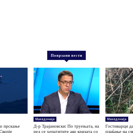
Поврзани вести
Македонија
Македонија
ко прскање
Д-р Трајановски: По труењата, на
Гостиварци да
Скопје
ред се хепатитите ако кризата со
плаќање на см