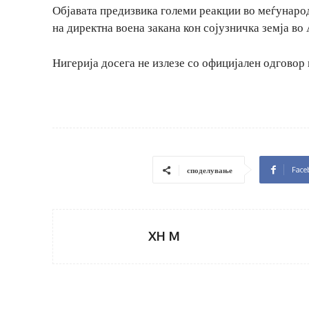
Објавата предизвика големи реакции во меѓународн
на директна воена закана кон сојузничка земја во
Нигерија досега не излезе со официјален одговор
Face
споделување
XH M