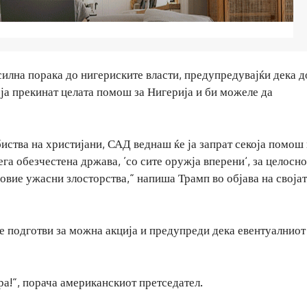
илна порака до нигериските власти, предупредувајќи дека д
 ја прекинат целата помош за Нигерија и би можеле да
иства на христијани, САД веднаш ќе ја запрат секоја помош
га обезчестена држава, ’со сите оружја вперени‘, за целосно
овие ужасни злосторства,“ напиша Трамп во објава на своја
се подготви за можна акција и предупреди дека евентуалниот
ра!“, порача американскиот претседател.