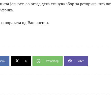
ата јавност, со оглед дека станува збор за реторика што по
 Африка.
 на пораката од Вашингтон.
book
X
WhatsApp
Viber