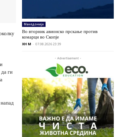
Македонија
Во вторник авионско прскање против
околку
комарци во Скопје
XH M
-
07.08.2026 23:39
- Advertisement -
 и
 да ги
та
 напад