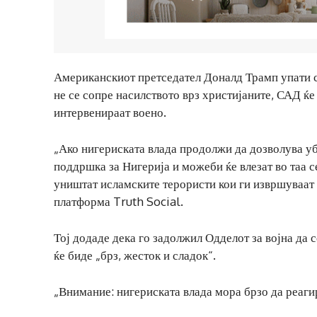
Американскиот претседател Доналд Трамп упати с
не се сопре насилството врз христијаните, САД ќе
интервенираат воено.
„Ако нигериската влада продолжи да дозволува уб
поддршка за Нигерија и можеби ќе влезат во таа се
уништат исламските терористи кои ги извршуваат 
платформа Truth Social.
Тој додаде дека го задолжил Одделот за војна да 
ќе биде „брз, жесток и сладок“.
„Внимание: нигериската влада мора брзо да реаги