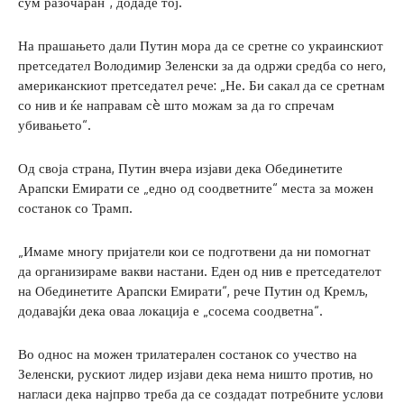
сум разочаран“, додаде тој.
На прашањето дали Путин мора да се сретне со украинскиот
претседател Володимир Зеленски за да одржи средба со него,
американскиот претседател рече: „Не. Би сакал да се сретнам
со нив и ќе направам сè што можам за да го спречам
убивањето“.
Од своја страна, Путин вчера изјави дека Обединетите
Арапски Емирати се „едно од соодветните“ места за можен
состанок со Трамп.
„Имаме многу пријатели кои се подготвени да ни помогнат
да организираме вакви настани. Еден од нив е претседателот
на Обединетите Арапски Емирати“, рече Путин од Кремљ,
додавајќи дека оваа локација е „сосема соодветна“.
Во однос на можен трилатерален состанок со учество на
Зеленски, рускиот лидер изјави дека нема ништо против, но
нагласи дека најпрво треба да се создадат потребните услови