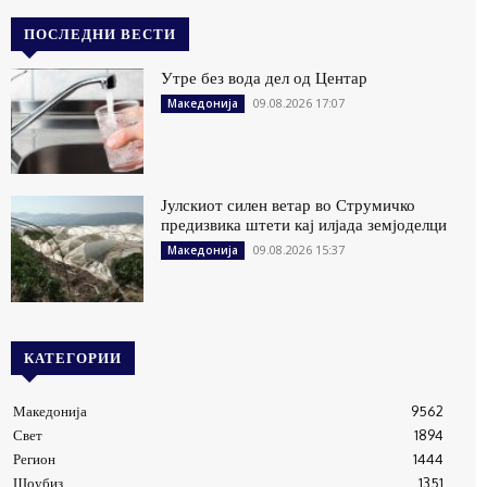
ПОСЛЕДНИ ВЕСТИ
Утре без вода дел од Центар
09.08.2026 17:07
Македонија
Јулскиот силен ветар во Струмичко
предизвика штети кај илјада земјоделци
09.08.2026 15:37
Македонија
КАТЕГОРИИ
Македонија
9562
Свет
1894
Регион
1444
Шоубиз
1351