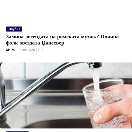
Шоубиз
Замина легендата на ромската музика: Почина
фолк-ѕвездата Џансевер
XH M
-
09.08.2026 17:13