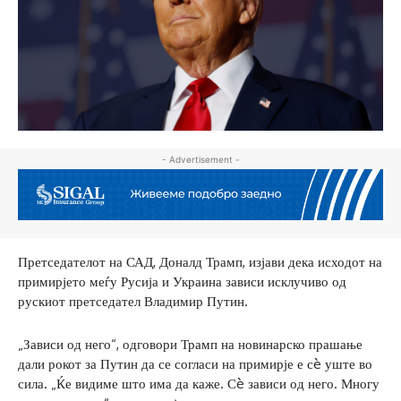
- Advertisement -
Претседателот на САД, Доналд Трамп, изјави дека исходот на
примирјето меѓу Русија и Украина зависи исклучиво од
рускиот претседател Владимир Путин.
„Зависи од него“, одговори Трамп на новинарско прашање
дали рокот за Путин да се согласи на примирје е сè уште во
сила. „Ќе видиме што има да каже. Сè зависи од него. Многу