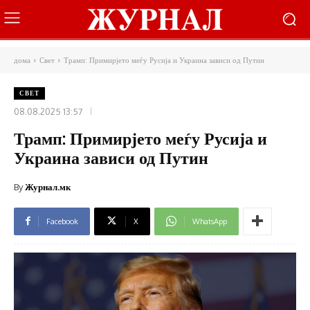
дома
Свет
Трамп: Примирјето меѓу Русија и Украина зависи од Путин
СВЕТ
08.08.2025 13:57
Трамп: Примирјето меѓу Русија и
Украина зависи од Путин
By
Журнал.мк
Facebook
X
WhatsApp