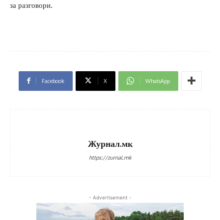
за разговори.
Facebook
X
WhatsApp
Журнал.мк
https://zurnal.mk
- Advertisement -