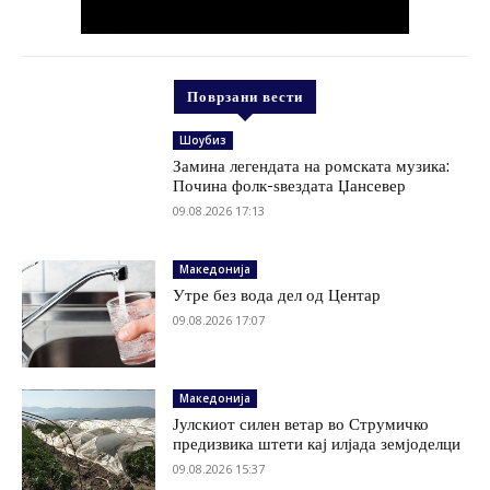
Поврзани вести
Шоубиз
Замина легендата на ромската музика:
Почина фолк-ѕвездата Џансевер
09.08.2026 17:13
Македонија
Утре без вода дел од Центар
09.08.2026 17:07
Македонија
Јулскиот силен ветар во Струмичко
предизвика штети кај илјада земјоделци
09.08.2026 15:37