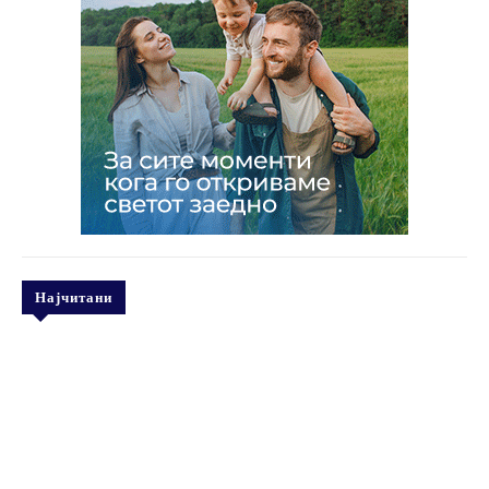
Најчитани