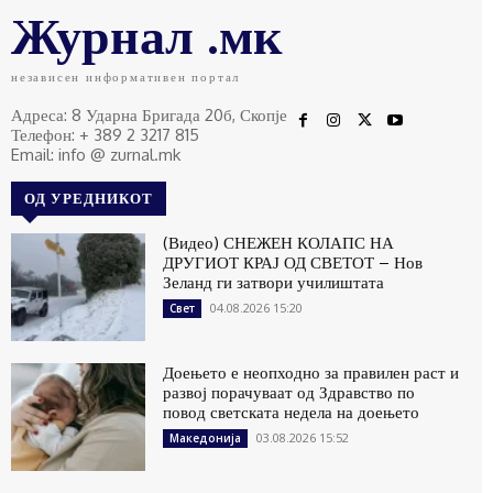
Журнал .мк
независен информативен портал
Адреса: 8 Ударна Бригада 20б, Скопје
Телефон: + 389 2 3217 815
Email: info @ zurnal.mk
ОД УРЕДНИКОТ
(Видео) СНЕЖЕН КОЛАПС НА
ДРУГИОТ КРАЈ ОД СВЕТОТ – Нов
Зеланд ги затвори училиштата
04.08.2026 15:20
Свет
Доењето е неопходно за правилен раст и
развој порачуваат од Здравство по
повод светската недела на доењето
03.08.2026 15:52
Македонија