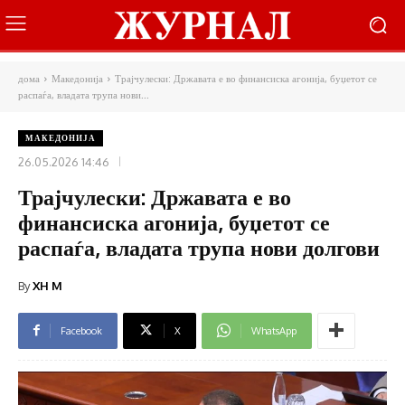
дома
Македонија
Трајчулески: Државата е во финансиска агонија, буџетот се
распаѓа, владата трупа нови...
МАКЕДОНИЈА
26.05.2026 14:46
Трајчулески: Државата е во
финансиска агонија, буџетот се
распаѓа, владата трупа нови долгови
By
XH M
Facebook
X
WhatsApp