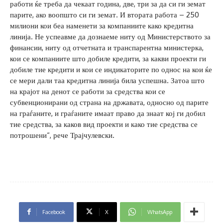
работи ќе треба да чекаат година, две, три за да си ги земат
парите, ако воопшто си ги земат. И втората работа – 250
милиони кои беа наменети за компаниите како кредитна
линија. Не успеавме да дознаеме ниту од Министерството за
финансии, ниту од отчетната и транспарентна министерка,
кои се компаниите што добиле кредити, за какви проекти ги
добиле тие кредити и кои се индикаторите по однос на кои ќе
се мери дали таа кредитна линија била успешна. Затоа што
на крајот на денот се работи за средства кои се
субвенционирани од страна на државата, односно од парите
на граѓаните, и граѓаните имаат право да знаат кој ги добил
тие средства, за каков вид проекти и како тие средства се
потрошени“, рече Трајчулевски.
Facebook
X
WhatsApp