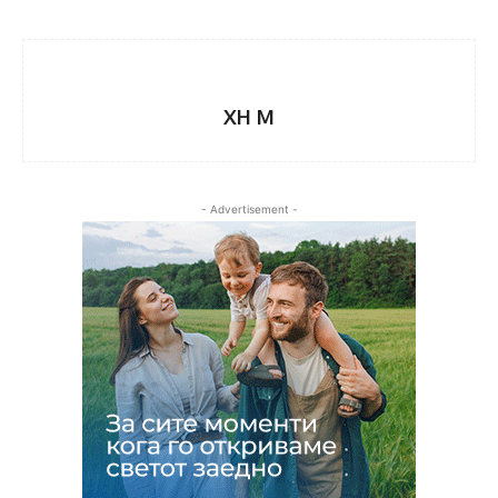
XH M
- Advertisement -