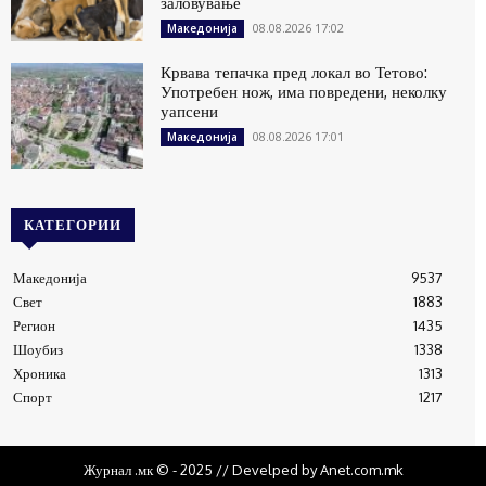
заловување
08.08.2026 17:02
Македонија
Крвава тепачка пред локал во Тетово:
Употребен нож, има повредени, неколку
уапсени
08.08.2026 17:01
Македонија
КАТЕГОРИИ
Македонија
9537
Свет
1883
Регион
1435
Шоубиз
1338
Хроника
1313
Спорт
1217
Журнал .мк © - 2025 // Develped by Anet.com.mk