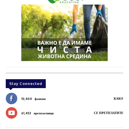
Stay Connected
КАКО
10,404
фанови
СЕ ПРЕТПЛАТИТЕ
61,453
претплатници