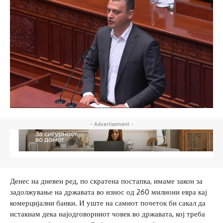
- Advertisement -
Денес на дневен ред, по скратена постапка, имаме закон за
задолжување на државата во износ од 260 милиони евра кај
комерцијални банки. И уште на самиот почеток би сакал да
истакнам дека најодговорниот човек во државата, кој треба