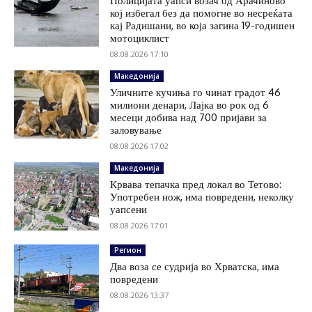
Полицијата уапси возач од Арачиново
кој избегал без да помогне во несреќата
кај Радишани, во која загина 19-годишен
мотоциклист
08.08.2026 17:10
Македонија
Уличните кучиња го чинат градот 46
милиони денари, Лајка во рок од 6
месеци добива над 700 пријави за
заловување
08.08.2026 17:02
Македонија
Крвава тепачка пред локал во Тетово:
Употребен нож, има повредени, неколку
уапсени
08.08.2026 17:01
Регион
Два воза се судрија во Хрватска, има
повредени
08.08.2026 13:37