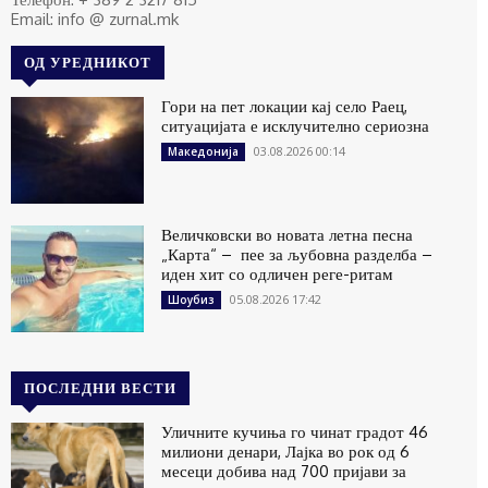
Email: info @ zurnal.mk
ОД УРЕДНИКОТ
Гори на пет локации кај село Раец,
ситуацијата е исклучително сериозна
03.08.2026 00:14
Македонија
Величковски во новата летна песна
„Карта“ – пее за љубовна разделба –
иден хит со одличен реге-ритам
05.08.2026 17:42
Шоубиз
ПОСЛЕДНИ ВЕСТИ
Уличните кучиња го чинат градот 46
милиони денари, Лајка во рок од 6
месеци добива над 700 пријави за