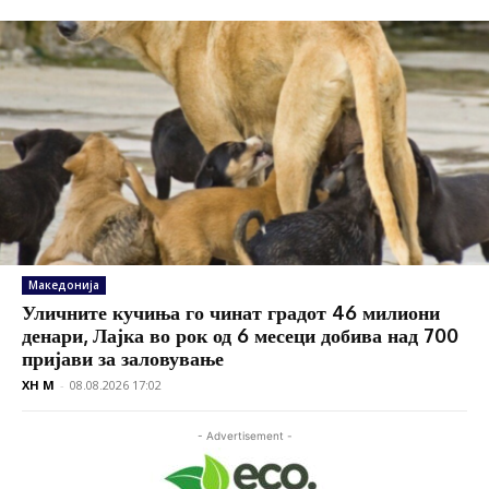
Македонија
Уличните кучиња го чинат градот 46 милиони
денари, Лајка во рок од 6 месеци добива над 700
пријави за заловување
XH M
-
08.08.2026 17:02
- Advertisement -