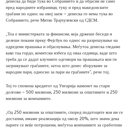
денеска да биде тука во Собранието и да објасни не само
пред народните избраници, туку и пред македонските
граѓани по однос на овој заем – денеска го нема тука во
Собранието, рече Митко Трајчулевски од СДСМ.
„Тоа е министерката за финансии, која држеше беседи и
делеше покани преку Фејсбук по однос на разрешување на
одредени прашања и објаснувања. Меѓутоа денеска гледаме
како таа гордо, комитски избега од оваа седница, каде што
треба да се дадат клучните одговори на прашањата кои ги
загрижуваат граѓаните, затоа што денес зборуваме за
народни пари, односно за пари на граѓаните“, рече тој.
Тој го спомена кредитот од Унгарија наменет на стари
долгови – 500 милиони, 250 милиони за општините и 250
милиони за компаниите.
„Од 250 милиони за општините, според податоците кои ни се
достапни, имаме реализација од околу 20%, што значи дека
парите се веќе потрошени, меѓутоа компаниите за сработени