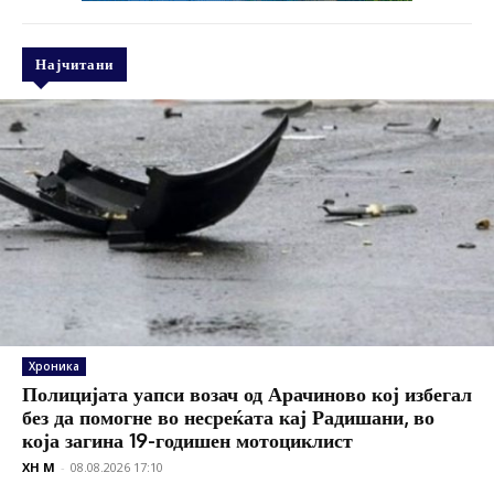
Најчитани
Хроника
Полицијата уапси возач од Арачиново кој избегал
без да помогне во несреќата кај Радишани, во
која загина 19-годишен мотоциклист
XH M
-
08.08.2026 17:10